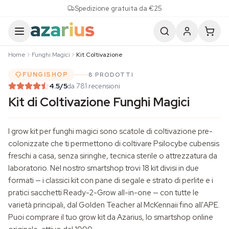
Skip to content
Spedizione gratuita da €25
Home
Funghi Magici
Kit Coltivazione
FUNGISHOP
8 PRODOTTI
4.5
/5
da 781 recensioni
Kit di Coltivazione Funghi Magici
I grow kit per
funghi magici
sono scatole di coltivazione pre-
colonizzate che ti permettono di coltivare Psilocybe cubensis
freschi a casa, senza siringhe, tecnica sterile o attrezzatura da
laboratorio. Nel nostro smartshop trovi 18 kit divisi in due
formati — i classici kit con pane di segale e strato di perlite e i
pratici sacchetti Ready-2-Grow all-in-one — con tutte le
varietà principali, dal Golden Teacher al McKennaii fino all'APE.
Puoi comprare il tuo grow kit da Azarius, lo smartshop online