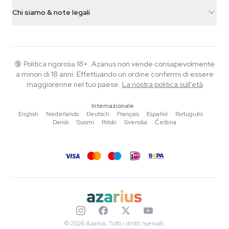
Info spedizione
support@azarius.com
Smokeshop
Chi siamo & note legali
+31(0)204897914
Politica di reso
Smartshop
Chi è Azarius
Garanzia di qualità
Herbshop
Wiki
Contattaci
Growshop
Blog
🔞
Politica rigorosa 18+. Azarius non vende consapevolmente
FAQ
a minori di 18 anni. Effettuando un ordine confermi di essere
Musica
Informativa sulla privacy
maggiorenne nel tuo paese.
La nostra politica sull'età
Scrittori
Internazionale
Linee guida editoriali
English
·
Nederlands
·
Deutsch
·
Français
·
Español
·
Português
·
Dansk
·
Suomi
·
Polski
·
Svenska
·
Čeština
Strumenti e Calcolatori
Promozioni
Mappa del sito
© 2026 Azarius. Tutti i diritti riservati.