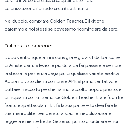
corallo invece dei classici cappelli e steli, e la
colonizzazione richiede circa 8 settimane.
Nel dubbio, comprare Golden Teacher. È il kit che
daremmo a noi stessi se dovessimo ricominciare da zero.
Dal nostro bancone:
Dopo venticinque anni a consigliare grow kit dal bancone
di Amsterdam, la lezione più dura da far passare è sempre
la stessa: la pazienza paga più di qualsiasi varietà esotica.
Abbiamo visto clienti comprare APE al primo tentativo e
buttare il raccolto perché hanno raccolto troppo presto, e
principianti con un semplice Golden Teacher tirare fuori tre
fioriture spettacolari. Il kit fa la sua parte — tu devi fare la
tua: mani pulite, temperatura stabile, nebulizzazione
leggera e niente fretta. Se sei sul punto di ordinare e non