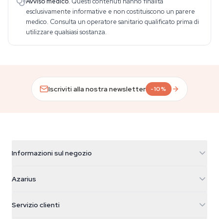
Avviso medico.
Questi contenuti hanno finalità
esclusivamente informative e non costituiscono un parere
medico. Consulta un operatore sanitario qualificato prima di
utilizzare qualsiasi sostanza.
Iscriviti alla nostra newsletter
-10%
Informazioni sul negozio
Azarius
Azarius
Galvaniweg 11
5482 TN Schijndel
Semi di cannabis
Servizio clienti
Nederland
Funghi magici