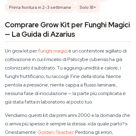
Prima fioritura in 2–3 settimane
Solo 18+
Comprare Grow Kit per Funghi Magici
— La Guida di Azarius
Un grow kit per
funghi magici
è un contenitore sigillato di
coltivazione in cui il micelio di Psilocybe cubensis ha già
colonizzato il substrato. Tu aggiungi umidità e calore, i
funghi fruttificano, tu raccogli. Fine della storia. Niente
pentola a pressione, niente cappa a flusso laminare,
nessuna fase di inoculazione — la parte più complicata è
già stata fatta in laboratorio al posto tuo.
Vendiamo questi kit dai primi anni 2000 e la domanda che
ci arriva più spesso è sempre la stessa: «da quale parto?».
Onestamente:
Golden Teacher
. Perdona gli errori,