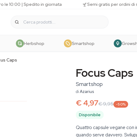
o le 10:00 | Spedito in giornata
Semi gratis per ordini di
Herbshop
Smartshop
Grows
cus Caps
Focus Caps
Smartshop
di
Azarius
€ 4,97
€ 9,95
-50%
Disponibile
Quattro capsule vegane con ing
quando serve davvero. Svilupp