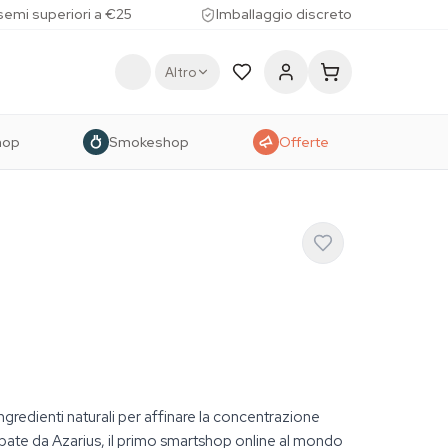
 semi superiori a €25
Imballaggio discreto
Altro
hop
Smokeshop
Offerte
redienti naturali per affinare la concentrazione
ate da Azarius, il primo smartshop online al mondo