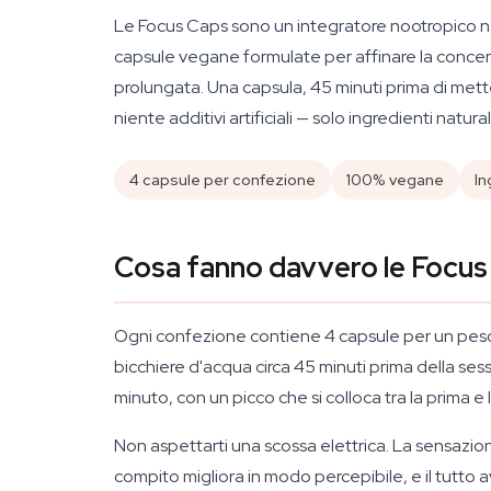
Le Focus Caps sono un integratore nootropico na
capsule vegane formulate per affinare la concentr
prolungata. Una capsula, 45 minuti prima di metterti
niente additivi artificiali — solo ingredienti natural
4 capsule per confezione
100% vegane
In
Cosa fanno davvero le Focus
Ogni confezione contiene 4 capsule per un peso t
bicchiere d'acqua circa 45 minuti prima della ses
minuto, con un picco che si colloca tra la prima
Non aspettarti una scossa elettrica. La sensazione 
compito migliora in modo percepibile, e il tutto