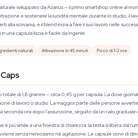
turale sviluppato da Azarius — il primo smartshop online al mo
azione e sostenere la lucidità mentale durante lo studio, il lavo
 alla scrivania, e il blend inizia a fare il suo lavoro nelle succe
i in una capsula liscia e facile da ingerire.
gredienti naturali
Attivazione in 45 minuti
Picco di 1-2 ore
 Caps
otale di 1,8 grammi — circa 0,45 g per capsula. La dose giorna
sione di lavoro o studio. La maggior parte delle persone avverte
 e la seconda ora dopo l'assunzione, seguito da un calo graduale
è più simile a una finestra di chiarezza: la testa si libera dal ru
 avviene senza nervosismo né agitazione. Le capsule sono di dim