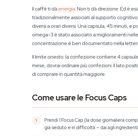
Il caffè ti dà
energia
. Non ti dà direzione. Ed è e
tradizionalmente associati al supporto cognitivo, 
diversi a orari diversi. Una capsula, 45 minuti, e 
omega-3 è stato associato a miglioramenti nelle c
concentrazione è ben documentato nella letterat
Il limite onesto: la confezione contiene 4 capsul
mese, dovrai ordinare più confezioni. Il lato posi
di comprare in quantità maggiore.
Come usare le Focus Caps
Prendi 1 Focus Cap (la dose giornaliera compl
già seduto e in difficoltà — dai agli ingredient