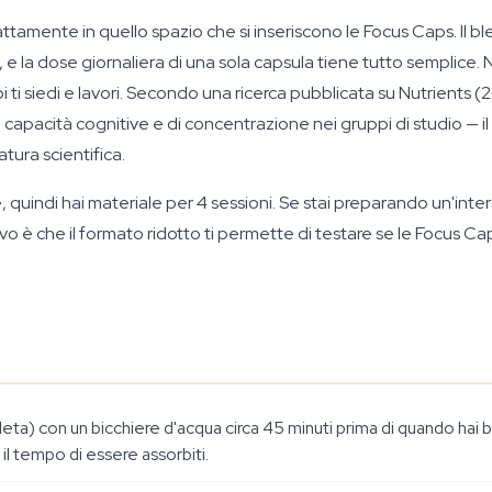
sattamente in quello spazio che si inseriscono le Focus Caps. Il b
e la dose giornaliera di una sola capsula tiene tutto semplice. N
poi ti siedi e lavori. Secondo una ricerca pubblicata su Nutrients 
apacità cognitive e di concentrazione nei gruppi di studio — il 
ura scientifica.
e, quindi hai materiale per 4 sessioni. Se stai preparando un'in
tivo è che il formato ridotto ti permette di testare se le Focus 
eta) con un bicchiere d'acqua circa 45 minuti prima di quando hai 
i il tempo di essere assorbiti.