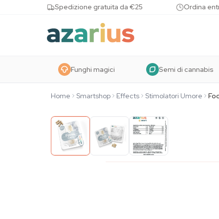
Skip to content
Spedizione gratuita da €25
Ordina entr
Funghi magici
Semi di cannabis
Home
Smartshop
Effects
Stimolatori Umore
Fo