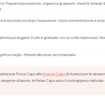
ivo. Prepara la postazione, organizza gli appunti, chiudi le schede
e.
ma e la seconda ora dopo l'assunzione. Qui la concentrazione e la lu
 attività più leggere. Il calo è graduale, non un crollo improvviso. 
ignifica meglio. Attieniti alla dose raccomandata.
 abbina le Focus Caps alle
Energy Caps
di Azarius per le session
ga sessione di lavoro, le Relax Caps sono il contrappeso naturale