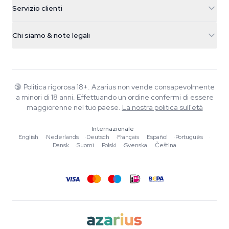
Servizio clienti
Nederland
Funghi magici
Info spedizione
support@azarius.com
Smokeshop
Chi siamo & note legali
+31(0)204897914
Politica di reso
Smartshop
Chi è Azarius
Garanzia di qualità
Herbshop
Wiki
Contattaci
Growshop
Blog
🔞
Politica rigorosa 18+. Azarius non vende consapevolmente
FAQ
a minori di 18 anni. Effettuando un ordine confermi di essere
Musica
Informativa sulla privacy
maggiorenne nel tuo paese.
La nostra politica sull'età
Scrittori
Internazionale
Linee guida editoriali
English
·
Nederlands
·
Deutsch
·
Français
·
Español
·
Português
·
Dansk
·
Suomi
·
Polski
·
Svenska
·
Čeština
Strumenti e Calcolatori
Promozioni
Mappa del sito