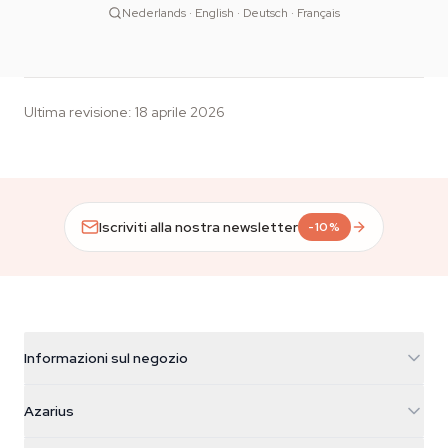
Nederlands · English · Deutsch · Français
Ultima revisione
:
18 aprile 2026
Iscriviti alla nostra newsletter
-10%
Informazioni sul negozio
Azarius
Azarius
Galvaniweg 11
5482 TN Schijndel
Semi di cannabis