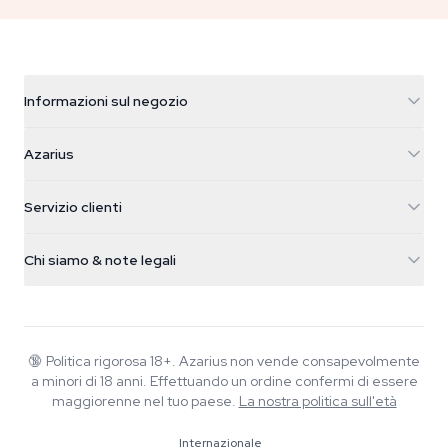
Informazioni sul negozio
Azarius
Azarius
Galvaniweg 11
5482 TN Schijndel
Semi di cannabis
Servizio clienti
Nederland
Funghi magici
Info spedizione
support@azarius.com
Smokeshop
Chi siamo & note legali
+31(0)204897914
Politica di reso
Smartshop
Chi è Azarius
Garanzia di qualità
Herbshop
Wiki
Contattaci
Growshop
Blog
🔞
Politica rigorosa 18+. Azarius non vende consapevolmente
FAQ
a minori di 18 anni. Effettuando un ordine confermi di essere
Musica
Informativa sulla privacy
maggiorenne nel tuo paese.
La nostra politica sull'età
Scrittori
Internazionale