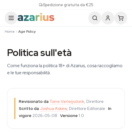
Skip to content
Spedizione gratuita da €25
Home
Age Policy
Politica sull'età
Come funziona la politica 18+ di Azarius, cosa raccogliamo
e le tue responsabilità.
Revisionato da
Toine Verleijsdonk
, Direttore ·
Scritto da
Joshua Askew
, Direttore Editoriale ·
In
vigore
2026-05-08 ·
Versione
1.0