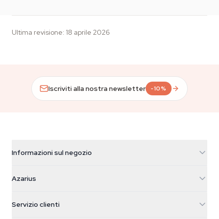
Ultima revisione
:
18 aprile 2026
Iscriviti alla nostra newsletter
-10%
Informazioni sul negozio
Azarius
Azarius
Galvaniweg 11
5482 TN Schijndel
Semi di cannabis
Servizio clienti
Nederland
Funghi magici