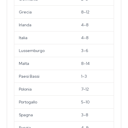
Grecia
8–12
Irlanda
4–8
Italia
4–8
Lussemburgo
3–6
Malta
8–14
Paesi Bassi
1–3
Polonia
7–12
Portogallo
5–10
Spagna
3–8
Svezia
4–9