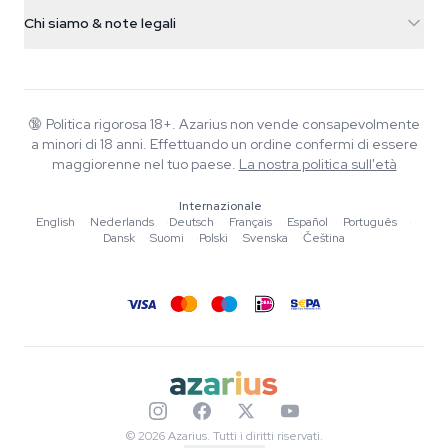
Info spedizione
support@azarius.com
Smokeshop
Chi siamo & note legali
+31(0)204897914
Politica di reso
Smartshop
Chi è Azarius
Garanzia di qualità
Herbshop
Wiki
Contattaci
Growshop
Blog
🔞
Politica rigorosa 18+. Azarius non vende consapevolmente
FAQ
a minori di 18 anni. Effettuando un ordine confermi di essere
Musica
Informativa sulla privacy
maggiorenne nel tuo paese.
La nostra politica sull'età
Scrittori
Internazionale
Linee guida editoriali
English
·
Nederlands
·
Deutsch
·
Français
·
Español
·
Português
·
Dansk
·
Suomi
·
Polski
·
Svenska
·
Čeština
Strumenti e Calcolatori
Promozioni
Mappa del sito
© 2026 Azarius. Tutti i diritti riservati.