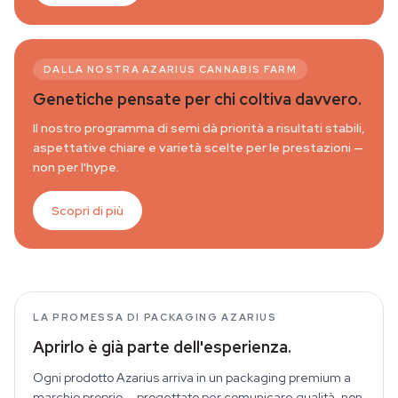
DALLA NOSTRA AZARIUS CANNABIS FARM
Genetiche pensate per chi coltiva davvero.
Il nostro programma di semi dà priorità a risultati stabili,
aspettative chiare e varietà scelte per le prestazioni —
non per l'hype.
Scopri di più
LA PROMESSA DI PACKAGING AZARIUS
Aprirlo è già parte dell'esperienza.
Ogni prodotto Azarius arriva in un packaging premium a
marchio proprio — progettato per comunicare qualità, non