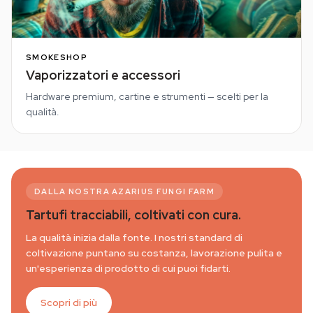
SMOKESHOP
Vaporizzatori e accessori
Hardware premium, cartine e strumenti — scelti per la
qualità.
DALLA NOSTRA AZARIUS FUNGI FARM
Tartufi tracciabili, coltivati con cura.
La qualità inizia dalla fonte. I nostri standard di
coltivazione puntano su costanza, lavorazione pulita e
un'esperienza di prodotto di cui puoi fidarti.
Scopri di più