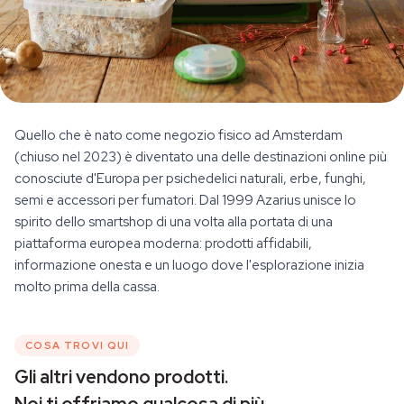
Quello che è nato come negozio fisico ad Amsterdam
CHI SIAMO
(chiuso nel 2023) è diventato una delle destinazioni online più
Non è solo un negozio. È il tuo
conosciute d'Europa per psichedelici naturali, erbe, funghi,
spazio per esplorare.
semi e accessori per fumatori. Dal 1999 Azarius unisce lo
spirito dello smartshop di una volta alla portata di una
piattaforma europea moderna: prodotti affidabili,
Negozi
informazione onesta e un luogo dove l'esplorazione inizia
molto prima della cassa.
Wiki
Storia
COSA TROVI QUI
Gli altri vendono prodotti.