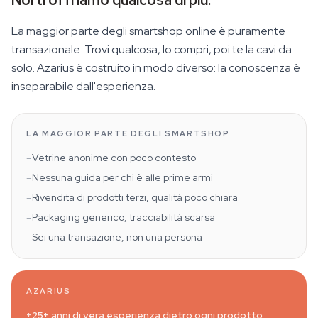
Noi ti offriamo qualcosa di più.
La maggior parte degli smartshop online è puramente
transazionale. Trovi qualcosa, lo compri, poi te la cavi da
solo. Azarius è costruito in modo diverso: la conoscenza è
inseparabile dall'esperienza.
LA MAGGIOR PARTE DEGLI SMARTSHOP
–
Vetrine anonime con poco contesto
–
Nessuna guida per chi è alle prime armi
–
Rivendita di prodotti terzi, qualità poco chiara
–
Packaging generico, tracciabilità scarsa
–
Sei una transazione, non una persona
AZARIUS
+
25+ anni di vera esperienza dietro ogni prodotto