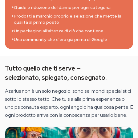
+
Guide e riduzione del danno per ogni categoria
+
Prodotti a marchio proprio e selezione che mette la
qualità al primo posto
+
Un packaging all'altezza di ciò che contiene
+
Una community che c'era già prima di Google
Tutto quello che ti serve —
selezionato, spiegato, consegnato.
Azarius non è un solo negozio: sono sei mondi specialistici
sotto lo stesso tetto. Che tu sia alla prima esperienza o
uno psiconauta esperto, ogni angolo ha qualcosa per te. E
ogni prodotto arriva con la conoscenza per usarlo bene.