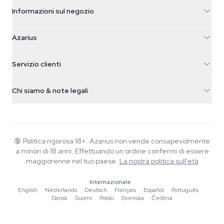
Informazioni sul negozio
Azarius
Azarius
Galvaniweg 11
5482 TN Schijndel
Semi di cannabis
Servizio clienti
Nederland
Funghi magici
Info spedizione
support@azarius.com
Smokeshop
Chi siamo & note legali
+31(0)204897914
Politica di reso
Smartshop
Chi è Azarius
Garanzia di qualità
Herbshop
Wiki
Contattaci
Growshop
Blog
🔞
Politica rigorosa 18+. Azarius non vende consapevolmente
FAQ
a minori di 18 anni. Effettuando un ordine confermi di essere
Musica
Informativa sulla privacy
maggiorenne nel tuo paese.
La nostra politica sull'età
Scrittori
Internazionale
Linee guida editoriali
English
·
Nederlands
·
Deutsch
·
Français
·
Español
·
Português
·
Dansk
·
Suomi
·
Polski
·
Svenska
·
Čeština
Strumenti e Calcolatori
Promozioni