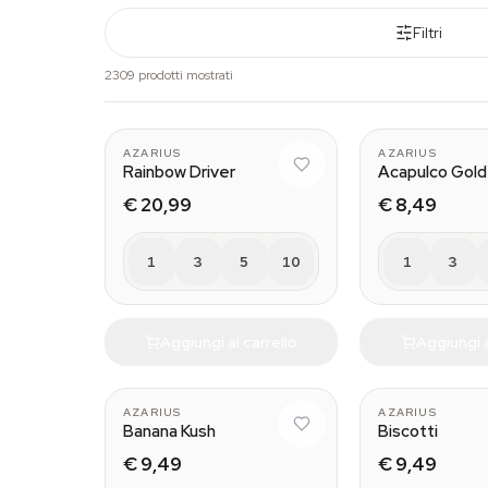
Filtri
2309 prodotti mostrati
AZARIUS
AZARIUS
Rainbow Driver
Acapulco Gold
€ 20,99
€ 8,49
1
3
5
10
1
3
Aggiungi al carrello
Aggiungi a
AZARIUS
AZARIUS
Banana Kush
Biscotti
€ 9,49
€ 9,49