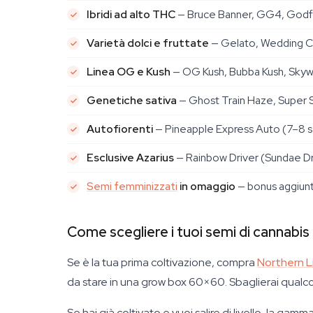
Ibridi ad alto THC
— Bruce Banner, GG4, Godfat
Varietà dolci e fruttate
— Gelato, Wedding Cak
Linea OG e Kush
— OG Kush, Bubba Kush, Skywal
Genetiche sativa
— Ghost Train Haze, Super S
Autofiorenti
— Pineapple Express Auto (7–8 se
Esclusive Azarius
— Rainbow Driver (Sundae Driv
Semi femminizzati
in omaggio
— bonus aggiunti
Come scegliere i tuoi semi di cannabis
Se è la tua prima coltivazione, compra
Northern L
da stare in una grow box 60×60. Sbaglierai qualco
Se hai già coltivato e vuoi salire di livello, la g