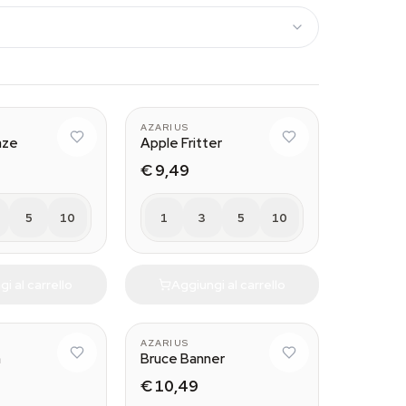
AZARIUS
aze
Apple Fritter
€ 9,49
5
10
1
3
5
10
i al carrello
Aggiungi al carrello
AZARIUS
m
Bruce Banner
€ 10,49