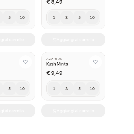
€ 8,49
5
10
1
3
5
10
i al carrello
Aggiungi al carrello
AZARIUS
Kush Mints
€ 9,49
5
10
1
3
5
10
i al carrello
Aggiungi al carrello