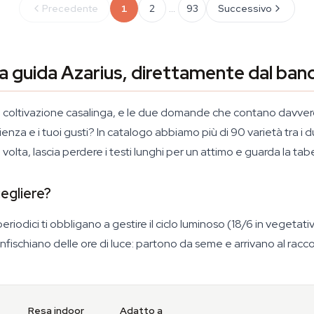
…
Precedente
1
2
93
Successivo
a guida Azarius, direttamente dal ba
gni coltivazione casalinga, e le due domande che contano davvero
zienza e i tuoi gusti? In catalogo abbiamo più di 90 varietà tra i
ta, lascia perdere i testi lunghi per un attimo e guarda la tabell
cegliere?
periodici ti obbligano a gestire il ciclo luminoso (18/6 in vegetativ
infischiano delle ore di luce: partono da seme e arrivano al raccolt
Resa indoor
Adatto a