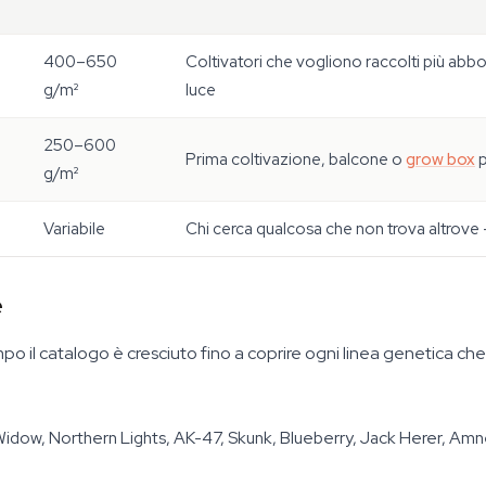
400–650
Coltivatori che vogliono raccolti più abbo
g/m²
luce
250–600
Prima coltivazione, balcone o
grow box
p
g/m²
Variabile
Chi cerca qualcosa che non trova altrov
e
po il catalogo è cresciuto fino a coprire ogni linea genetica c
idow, Northern Lights, AK-47, Skunk, Blueberry, Jack Herer, Amnes