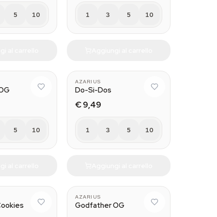
5
10
1
3
5
10
i al carrello
Aggiungi al carrello
AZARIUS
 OG
Do-Si-Dos
€ 9,49
5
10
1
3
5
10
i al carrello
Aggiungi al carrello
AZARIUS
Cookies
Godfather OG