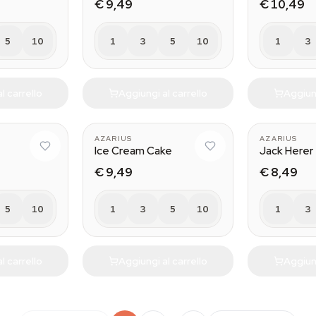
€ 9,49
€ 10,49
5
10
1
3
5
10
1
3
l carrello
Aggiungi al carrello
Aggiung
AZARIUS
AZARIUS
Ice Cream Cake
Jack Herer
€ 9,49
€ 8,49
5
10
1
3
5
10
1
3
l carrello
Aggiungi al carrello
Aggiung