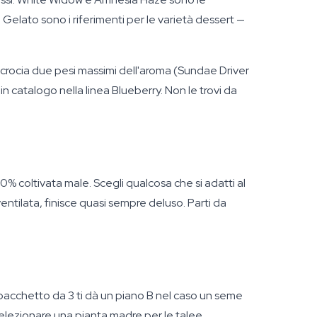
Gelato sono i riferimenti per le varietà dessert —
crocia due pesi massimi dell'aroma (Sundae Driver
n catalogo nella linea Blueberry. Non le trovi da
0% coltivata male. Scegli qualcosa che si adatti al
entilata, finisce quasi sempre deluso. Parti da
Il pacchetto da 3 ti dà un piano B nel caso un seme
selezionare una pianta madre per le talee.