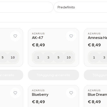
Predefinito
AZARIUS
AZARIUS
AK-47
Amnesia H
€ 8,49
€ 8,49
5
10
1
3
5
10
1
3
l carrello
Aggiungi al carrello
Aggiung
AZARIUS
AZARIUS
Blueberry
Blue Drea
€ 8,49
€ 8,49