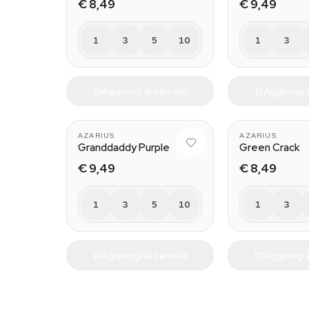
€ 8,49
€ 9,49
1
3
5
10
1
3
Aggiungi al carrello
Aggiungi a
AZARIUS
AZARIUS
Granddaddy Purple
Green Crack
€ 9,49
€ 8,49
1
3
5
10
1
3
Aggiungi al carrello
Aggiungi a