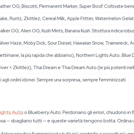
her OG, Biscotti, Permanent Marker, Super Boof. Coltivate bene
e, Runtz, Zkittlez, Cereal Milk, Apple Fritter, Watermelon Gela
ker OG, Alien OG, Kush Mints, Banana Kush. Struttura indica robust
ilver Haze, Moby Dick, Sour Diesel, Hawaiian Snow, Trainwreck, A
ttimane, la più rapida che abbiamo), Northern Lights Auto, Blue
er × Zkittlez), Thai Dream e Thai Dream Auto (le più potenti nell
 agli ordini idonei. Sempre una sorpresa, sempre femminizzati.
ights Auto
o Blueberry Auto. Perdonano gli errori, chiudono i
sa — sbagliano tutti — e queste varietà tengono botta. Ordina un
amma fotoperiodica femminizzata ti dà più controllo e raccolti più