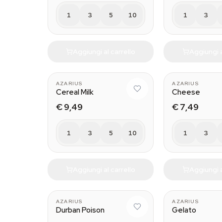
1
3
5
10
1
3
Aggiungi al carrello
Aggiungi a
AZARIUS
AZARIUS
Cereal Milk
Cheese
€ 9,49
€ 7,49
1
3
5
10
1
3
Aggiungi al carrello
Aggiungi a
AZARIUS
AZARIUS
Durban Poison
Gelato