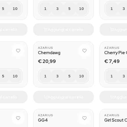
5
10
1
3
5
10
1
3
l carrello
Aggiungi al carrello
Aggiung
AZARIUS
AZARIUS
Chemdawg
Cherry Pie
€ 20,99
€ 7,49
5
10
1
3
5
10
1
3
l carrello
Aggiungi al carrello
Aggiung
AZARIUS
AZARIUS
GG4
Girl Scout 