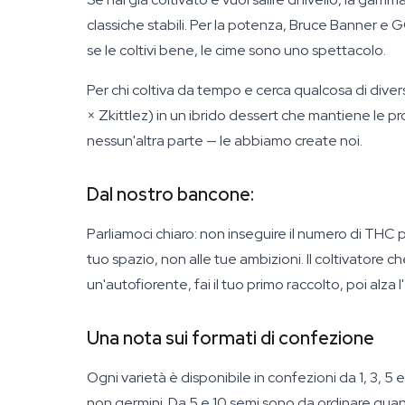
classiche stabili. Per la potenza, Bruce Banner e 
se le coltivi bene, le cime sono uno spettacolo.
Per chi coltiva da tempo e cerca qualcosa di divers
× Zkittlez) in un ibrido dessert che mantiene le p
nessun'altra parte — le abbiamo create noi.
Dal nostro bancone:
Parliamoci chiaro: non inseguire il numero di THC 
tuo spazio, non alle tue ambizioni. Il coltivatore 
un'autofiorente, fai il tuo primo raccolto, poi alza 
Una nota sui formati di confezione
Ogni varietà è disponibile in confezioni da 1, 3, 5
non germini. Da 5 e 10 semi sono da ordinare quand