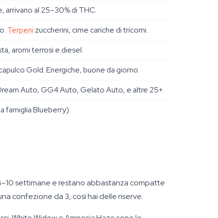
, arrivano al 25–30% di THC.
to.
Terpeni
zuccherini, cime cariche di tricomi.
a, aromi terrosi e diesel.
capulco Gold. Energiche, buone da giorno.
 Dream Auto, GG4 Auto, Gelato Auto, e altre 25+.
a famiglia Blueberry).
n 8–10 settimane e restano abbastanza compatte
a confezione da 3, così hai delle riserve.
 grossi. White Widow e Amnesia Haze sono le