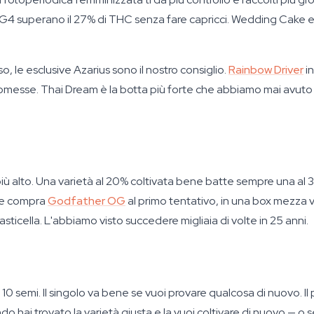
GG4 superano il 27% di THC senza fare capricci. Wedding Cake e 
o, le esclusive Azarius sono il nostro consiglio.
Rainbow Driver
in
romesse. Thai Dream è la botta più forte che abbiamo mai avuto i
più alto. Una varietà al 20% coltivata bene batte sempre una al 3
che compra
Godfather OG
al primo tentativo, in una box mezza v
l'asticella. L'abbiamo visto succedere migliaia di volte in 25 anni.
 e 10 semi. Il singolo va bene se vuoi provare qualcosa di nuovo. 
o hai trovato la varietà giusta e la vuoi coltivare di nuovo — o 