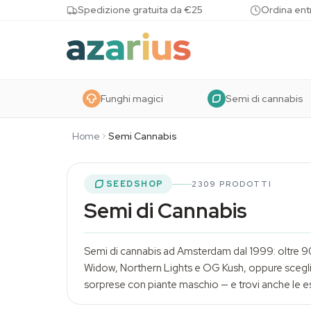
Skip to content
Spedizione gratuita da €25
Ordina entr
Funghi magici
Semi di cannabis
Home
Semi Cannabis
SEEDSHOP
2309 PRODOTTI
Semi di Cannabis
Semi di cannabis ad Amsterdam dal 1999: oltre 90 
Widow, Northern Lights e OG Kush, oppure scegli
sorprese con piante maschio — e trovi anche le es