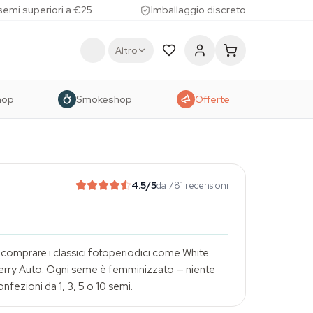
 semi superiori a €25
Imballaggio discreto
Altro
hop
Smokeshop
Offerte
4.5
/5
da 781 recensioni
 comprare i classici fotoperiodici come White
berry Auto. Ogni seme è femminizzato — niente
fezioni da 1, 3, 5 o 10 semi.