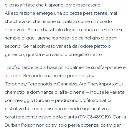
di pino affilate che ti aprono le vie respiratorie.
All'espirazione emerge una dolcezza persistente, mai
stucchevole, che rimane sul palato come un ricordo
piacevole. Apri un barattolo dopo la concia e la stanza si
riempie di quell'aroma resinoso-dolce nel giro di pochi
secondi. Se hai coltivato varietà dall'odore piatto o
generico, questa è un cambio di registro netto.
Il profilo terpenico si basa principalmente su alfa-pinene e
mircene
. Secondo una ricerca pubblicata su
Terpenes/Terpenoids in Cannabis: Are They Important
, i
chemotipi a dominanza di alfa-pinene — incluse le varietà
con lineaggio Durban — producono profili aromatici
distintivi che contribuiscono in modo significativo al
carattere complessivo della pianta (PMC8489319). Con la
Durban Poison non coltivi solo per la potenza: coltivi per il