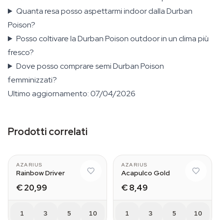
Quanta resa posso aspettarmi indoor dalla Durban
Poison?
Posso coltivare la Durban Poison outdoor in un clima più
fresco?
Dove posso comprare semi Durban Poison
femminizzati?
Ultimo aggiornamento: 07/04/2026
Prodotti correlati
AZARIUS
AZARIUS
Rainbow Driver
Acapulco Gold
€ 20,99
€ 8,49
1
3
5
10
1
3
5
10