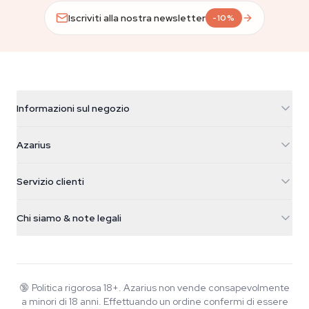
Iscriviti alla nostra newsletter
-10%
Informazioni sul negozio
Azarius
Azarius
Galvaniweg 11
5482 TN Schijndel
Semi di cannabis
Servizio clienti
Nederland
Funghi magici
Info spedizione
support@azarius.com
Smokeshop
Chi siamo & note legali
+31(0)204897914
Politica di reso
Smartshop
Chi è Azarius
Garanzia di qualità
Herbshop
Wiki
Contattaci
Growshop
Blog
🔞
Politica rigorosa 18+. Azarius non vende consapevolmente
FAQ
a minori di 18 anni. Effettuando un ordine confermi di essere
Musica