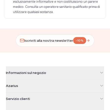
esclusivamente informative e non costituiscono un parere
medico. Consulta un operatore sanitario qualificato prima di
utilizzare qualsiasi sostanza.
Iscriviti alla nostra newsletter
-10%
Informazioni sul negozio
Azarius
Azarius
Galvaniweg 11
5482 TN Schijndel
Semi di cannabis
Servizio clienti
Nederland
Funghi magici
Info spedizione
support@azarius.com
Smokeshop