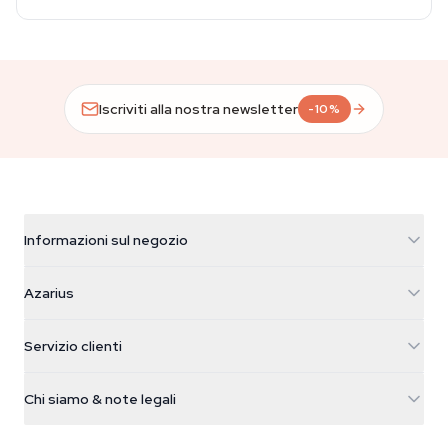
Iscriviti alla nostra newsletter
-10%
Informazioni sul negozio
Azarius
Azarius
Galvaniweg 11
5482 TN Schijndel
Semi di cannabis
Servizio clienti
Nederland
Funghi magici
Info spedizione
support@azarius.com
Smokeshop
Chi siamo & note legali
+31(0)204897914
Politica di reso
Smartshop
Chi è Azarius
Garanzia di qualità