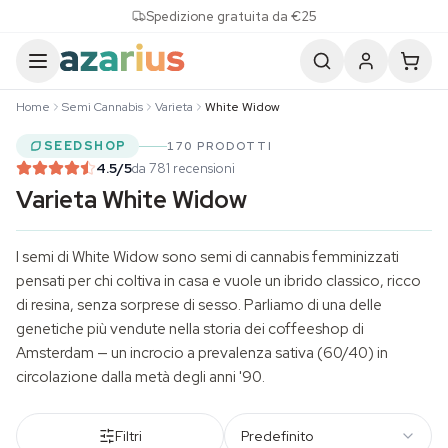
Skip to content
Spedizione gratuita da €25
Home
Semi Cannabis
Varieta
White Widow
SEEDSHOP
170 PRODOTTI
4.5
/5
da 781 recensioni
Varieta White Widow
I semi di White Widow sono
semi di cannabis
femminizzati
pensati per chi coltiva in casa e vuole un ibrido classico, ricco
di resina, senza sorprese di sesso. Parliamo di una delle
genetiche più vendute nella storia dei coffeeshop di
Amsterdam — un incrocio a prevalenza sativa (60/40) in
circolazione dalla metà degli anni '90.
Filtri
Predefinito