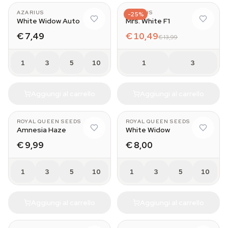
AZARIUS
AZARIUS
-25%
White Widow Auto
Mrs. White F1
€ 7,49
€ 10,49
€ 13,99
1
3
5
10
1
3
Aggiungi al carrello
Aggiungi al carrello
ROYAL QUEEN SEEDS
ROYAL QUEEN SEEDS
Amnesia Haze
White Widow
€ 9,99
€ 8,00
1
3
5
10
1
3
5
10
Aggiungi al carrello
Aggiungi al carrello