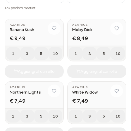
170 prodotti mostrati
AZARIUS
AZARIUS
Banana Kush
Moby Dick
€ 9,49
€ 8,49
1
3
5
10
1
3
5
10
Aggiungi al carrello
Aggiungi al carrello
AZARIUS
AZARIUS
Northern Lights
White Widow
€ 7,49
€ 7,49
1
3
5
10
1
3
5
10