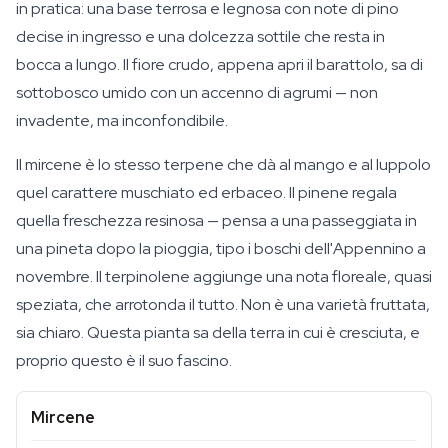
in pratica: una base terrosa e legnosa con note di pino
decise in ingresso e una dolcezza sottile che resta in
bocca a lungo. Il fiore crudo, appena apri il barattolo, sa di
sottobosco umido con un accenno di agrumi — non
invadente, ma inconfondibile.
Il mircene è lo stesso terpene che dà al mango e al luppolo
quel carattere muschiato ed erbaceo. Il pinene regala
quella freschezza resinosa — pensa a una passeggiata in
una pineta dopo la pioggia, tipo i boschi dell'Appennino a
novembre. Il terpinolene aggiunge una nota floreale, quasi
speziata, che arrotonda il tutto. Non è una varietà fruttata,
sia chiaro. Questa pianta sa della terra in cui è cresciuta, e
proprio questo è il suo fascino.
Mircene