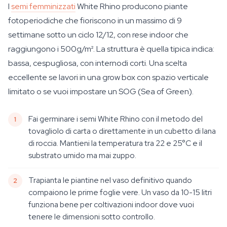
I
semi femminizzati
White Rhino producono piante
fotoperiodiche che fioriscono in un massimo di 9
settimane sotto un ciclo 12/12, con rese indoor che
raggiungono i 500g/m². La struttura è quella tipica indica:
bassa, cespugliosa, con internodi corti. Una scelta
eccellente se lavori in una grow box con spazio verticale
limitato o se vuoi impostare un SOG (Sea of Green).
Fai germinare i semi White Rhino con il metodo del
tovagliolo di carta o direttamente in un cubetto di lana
di roccia. Mantieni la temperatura tra 22 e 25°C e il
substrato umido ma mai zuppo.
Trapianta le piantine nel vaso definitivo quando
compaiono le prime foglie vere. Un vaso da 10-15 litri
funziona bene per coltivazioni indoor dove vuoi
tenere le dimensioni sotto controllo.