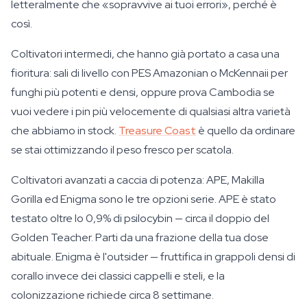
letteralmente che «sopravvive ai tuoi errori», perché è
così.
Coltivatori intermedi, che hanno già portato a casa una
fioritura: sali di livello con PES Amazonian o McKennaii per
funghi più potenti e densi, oppure prova Cambodia se
vuoi vedere i pin più velocemente di qualsiasi altra varietà
che abbiamo in stock.
Treasure Coast
è quello da ordinare
se stai ottimizzando il peso fresco per scatola.
Coltivatori avanzati a caccia di potenza: APE, Makilla
Gorilla ed Enigma sono le tre opzioni serie. APE è stato
testato oltre lo 0,9% di psilocybin — circa il doppio del
Golden Teacher. Parti da una frazione della tua dose
abituale. Enigma è l'outsider — fruttifica in grappoli densi di
corallo invece dei classici cappelli e steli, e la
colonizzazione richiede circa 8 settimane.