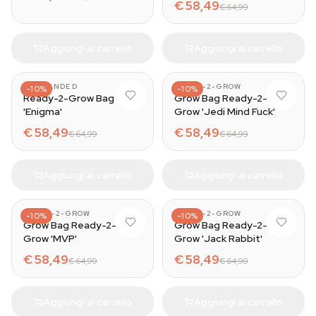
€ 58,49
€ 64,99
Aggiungi al carrello
Aggiungi al carrello
UNBRANDED
READY-2-GROW
-10%
-10%
Ready-2-Grow Bag
Grow Bag Ready-2-
'Enigma'
Grow 'Jedi Mind Fuck'
€ 58,49
€ 58,49
€ 64,99
€ 64,99
Aggiungi al carrello
Aggiungi al carrello
READY-2-GROW
READY-2-GROW
-10%
-10%
Grow Bag Ready-2-
Grow Bag Ready-2-
Grow 'MVP'
Grow 'Jack Rabbit'
€ 58,49
€ 58,49
€ 64,99
€ 64,99
Aggiungi al carrello
Aggiungi al carrello