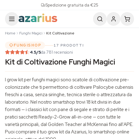
Skip to content
Spedizione gratuita da €25
Home
Funghi Magici
Kit Coltivazione
FUNGISHOP
17 PRODOTTI
4.5
/5
da 781 recensioni
Kit di Coltivazione Funghi Magici
I grow kit per
funghi magici
sono scatole di coltivazione pre-
colonizzate che ti permettono di coltivare Psilocybe cubensis
freschi a casa, senza siringhe, tecnica sterile o attrezzatura da
laboratorio. Nel nostro smartshop trovi 18 kit divisi in due
formati — i classici kit con pane di segale e strato di perlite e i
pratici sacchetti Ready-2-Grow all-in-one — con tutte le
varietà principali, dal Golden Teacher al McKennaii fino all'APE.
Puoi comprare il tuo grow kit da Azarius, lo smartshop online