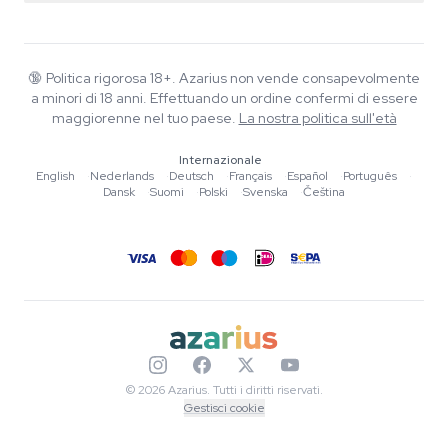
Smartshop
Chi è Azarius
Garanzia di qualità
Herbshop
Wiki
Contattaci
Growshop
Blog
🔞
Politica rigorosa 18+. Azarius non vende consapevolmente
FAQ
a minori di 18 anni. Effettuando un ordine confermi di essere
Musica
Informativa sulla privacy
maggiorenne nel tuo paese.
La nostra politica sull'età
Scrittori
Internazionale
Linee guida editoriali
English
·
Nederlands
·
Deutsch
·
Français
·
Español
·
Português
·
Dansk
·
Suomi
·
Polski
·
Svenska
·
Čeština
Strumenti e Calcolatori
Promozioni
Mappa del sito
© 2026 Azarius. Tutti i diritti riservati.
Gestisci cookie