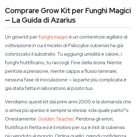
Comprare Grow Kit per Funghi Magici
— La Guida di Azarius
Un grow kit per
funghi magici
è un contenitore sigillato di
coltivazione in cui il micelio di Psilocybe cubensis ha già
colonizzato il substrato. Tu aggiungi umidità e calore, i
funghi fruttificano, tu raccogli. Fine della storia. Niente
pentola a pressione, niente cappa a flusso laminare,
nessuna fase di inoculazione — la parte più complicata è
già stata fatta in laboratorio al posto tuo.
Vendiamo questi kit dai primi anni 2000 e la domanda che
ci arriva più spesso è sempre la stessa: «da quale parto?».
Onestamente:
Golden Teacher
. Perdona gli errori,
fruttifica in fretta ed è il motivo per cui è il kit di cubensis
più venduto al mondo. Ordina quello, prendi confidenza