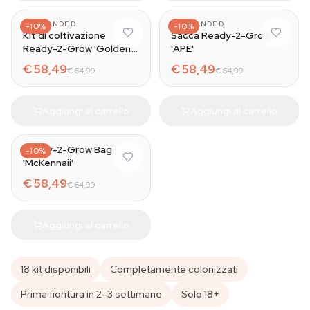
UNBRANDED
UNBRANDED
-10%
-10%
Kit di coltivazione
Sacca Ready-2-Grow
Ready-2-Grow 'Golden
'APE'
Teacher'
€ 58,49
€ 58,49
€ 64,99
€ 64,99
Aggiungi al carrello
Aggiungi al carrello
Ready-2-Grow Bag
-10%
'McKennaii'
€ 58,49
€ 64,99
Aggiungi al carrello
18 kit disponibili
Completamente colonizzati
Prima fioritura in 2–3 settimane
Solo 18+