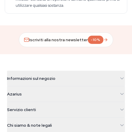
utilizzare qualsiasi sostanza.
Iscriviti alla nostra newsletter
-10%
Informazioni sul negozio
Azarius
Azarius
Galvaniweg 11
5482 TN Schijndel
Semi di cannabis
Servizio clienti
Nederland
Funghi magici
Info spedizione
support@azarius.com
Smokeshop
Chi siamo & note legali
+31(0)204897914
Politica di reso