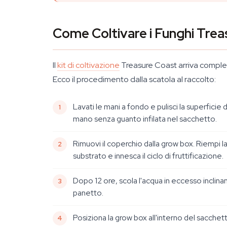
Come Coltivare i Funghi Tre
Il
kit di coltivazione
Treasure Coast arriva completa
Ecco il procedimento dalla scatola al raccolto:
Lavati le mani a fondo e pulisci la superficie
mano senza guanto infilata nel sacchetto.
Rimuovi il coperchio dalla grow box. Riempi la
substrato e innesca il ciclo di fruttificazione.
Dopo 12 ore, scola l'acqua in eccesso inclin
panetto.
Posiziona la grow box all'interno del sacchet