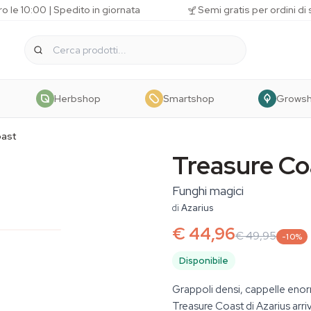
o le 10:00 | Spedito in giornata
Semi gratis per ordini di
Herbshop
Smartshop
Grows
oast
Treasure Co
Funghi magici
di
Azarius
€ 44,96
€ 49,95
-10%
Disponibile
Grappoli densi, cappelle enorm
Treasure Coast di Azarius arr