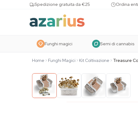
Skip to content
Spedizione gratuita da €25
Ordina entr
Funghi magici
Semi di cannabis
Home
Funghi Magici
Kit Coltivazione
Treasure C