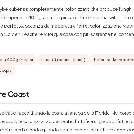
silocybe cubensis completamente colonizzato che produce funghi c
 superare i 400 grammi su più raccolti. Azarius ha sviluppato 
punto perfetto: potenza da moderata a forte, colonizzazione vigor
un Golden Teacher e vuoi qualcosa con più sostanza nel contenitor
no a 400g freschi
Fino a 3 raccolti (flush)
Potenza da moderat
 acqua
ure Coast
vatici raccolti lungo la costa atlantica della Florida. Nel corso d
 ceppo che colonizza rapidamente, fruttifica in grappoli fitti e
 la noti a occhio nudo quando apri la camera di fruttificazione