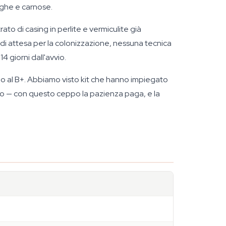
arghe e carnose.
 di casing in perlite e vermiculite già
e di attesa per la colonizzazione, nessuna tecnica
4 giorni dall'avvio.
o al B+. Abbiamo visto kit che hanno impiegato
etto — con questo ceppo la pazienza paga, e la