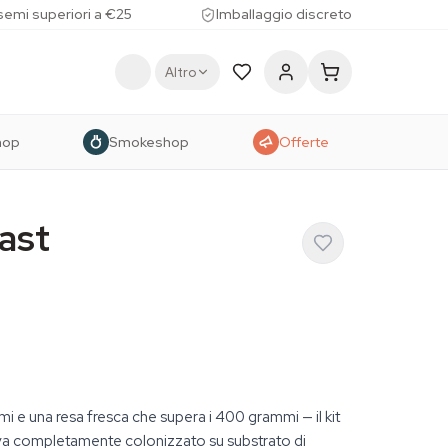
 semi superiori a €25
Imballaggio discreto
Altro
hop
Smokeshop
Offerte
ast
i e una resa fresca che supera i 400 grammi — il kit
iva completamente colonizzato su substrato di