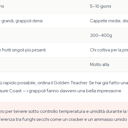
rni
5–10 giorni
 grandi, grappoli densi
Cappelle medie, dis
300–400g
 frutti singoli più pesanti
Chi coltiva per la p
Molto alta
 più rapido possibile, ordina il Golden Teacher. Se hai già fatto 
Treasure Coast — i grappoli fanno davvero una bella impressione.
 per tenere sotto controllo temperatura e umidità durante la fr
differenza tra funghi secchi come un cracker e un ammasso umido