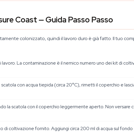
asure Coast — Guida Passo Passo
mente colonizzato, quindi il lavoro duro è già fatto. Il tuo co
 di lavoro. La contaminazione è il nemico numero uno dei kit di colti
 scatola con acqua tiepida (circa 20°C), rimetti il coperchio e lasci
ando la scatola con il coperchio leggermente aperto. Non versare c
to di coltivazione fornito. Aggiungi circa 200 ml di acqua sul fond