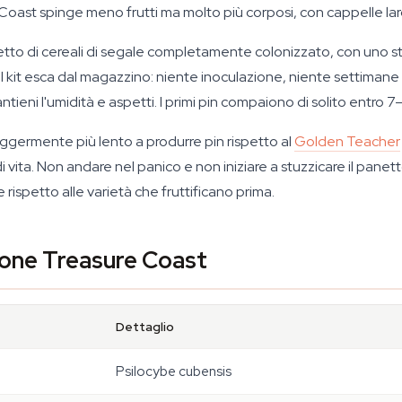
asure Coast spinge meno frutti ma molto più corposi, con cappelle l
 di cereali di segale completamente colonizzato, con uno strato
e il kit esca dal magazzino: niente inoculazione, niente settiman
tieni l'umidità e aspetti. I primi pin compaiono di solito entro 7–1
ggermente più lento a produrre pin rispetto al
Golden Teacher
 vita. Non andare nel panico e non iniziare a stuzzicare il pan
rispetto alle varietà che fruttificano prima.
zione Treasure Coast
Dettaglio
Psilocybe cubensis