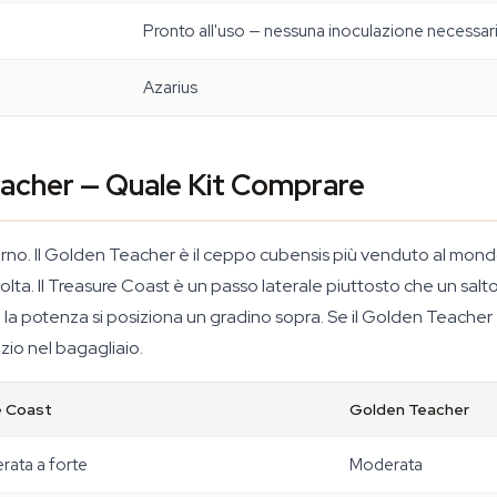
Pronto all'uso — nessuna inoculazione necessar
Azarius
acher — Quale Kit Comprare
o. Il Golden Teacher è il ceppo cubensis più venduto al mondo 
. Il Treasure Coast è un passo laterale piuttosto che un salto in av
e la potenza si posiziona un gradino sopra. Se il Golden Teacher è
io nel bagagliaio.
e Coast
Golden Teacher
ata a forte
Moderata