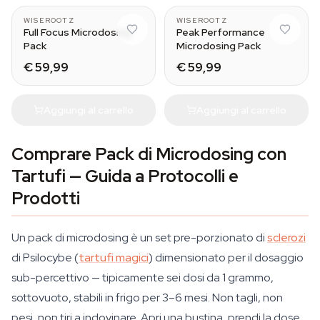
WISEROOTZ
WISEROOTZ
Full Focus Microdosing
Peak Performance
Pack
Microdosing Pack
€ 59,99
€ 59,99
Aggiungi al carrello
Aggiungi al carrello
Comprare Pack di Microdosing con
Tartufi — Guida a Protocolli e
Prodotti
Un pack di microdosing è un set pre-porzionato di
sclerozi
di Psilocybe (
tartufi magici
) dimensionato per il dosaggio
sub-percettivo — tipicamente sei dosi da 1 grammo,
sottovuoto, stabili in frigo per 3–6 mesi. Non tagli, non
pesi, non tiri a indovinare. Apri una bustina, prendi la dose,