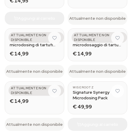
€ 14,95
Aggiungi al carrello
Attualmente non disponibile
AZARIUS
AZARIUS
ATTUALMENTE NON
ATTUALMENTE NON
Emotional - Pack
Physical - Kit di
DISPONIBILE
DISPONIBILE
microdosing di tartufi
microdosaggio di tartufi
magici
magici
€ 14,99
€ 14,99
Attualmente non disponibile
Attualmente non disponibile
AZARIUS
WISEROOTZ
ATTUALMENTE NON
Spiritual
Signature Synergy
DISPONIBILE
Microdosing Pack
€ 14,99
€ 49,99
Attualmente non disponibile
Aggiungi al carrello