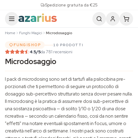
Skip to content
Spedizione gratuita da €25
Home
Funghi Magici
Microdosaggio
FUNGISHOP
10 PRODOTTI
4.5
/5
da 781 recensioni
Microdosaggio
I pack di microdosing sono set di tartufi alla psilocibina pre-
porzionati che ti permettono di seguire un protocollo di
dosaggio sub-percettivo strutturato senza dover pesare nulla.
Il microdosing è la pratica di assumere dosi sub-percettive di
una sostanza psicoattiva — di solito 1/10 o 1/20 di una dose
ricreativa — secondo un calendario fisso, così da non sentire
"effetti" ma notare eventuali spostamenti in focus, umore o
creatività nell'arco di settimane. I nostri pack sono costruiti