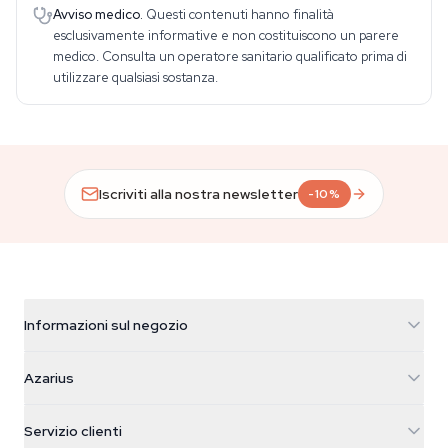
Avviso medico.
Questi contenuti hanno finalità
esclusivamente informative e non costituiscono un parere
medico. Consulta un operatore sanitario qualificato prima di
utilizzare qualsiasi sostanza.
Iscriviti alla nostra newsletter
-10%
Informazioni sul negozio
Azarius
Azarius
Galvaniweg 11
5482 TN Schijndel
Semi di cannabis
Servizio clienti
Nederland
Funghi magici