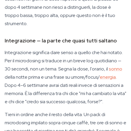
dopo 4 settimane non riesci a distinguerli, la dose è
troppo bassa, troppo alta, oppure questo non è il tuo
strumento.
Integrazione — la parte che quasi tutti saltano
Integrazione significa dare senso a quello che hai notato.
Per il microdosing si traduce in un breve log quotidiano —
30 secondi, non un tema. Segna la dose, l'orario, il
sonno
della notte prima e una frase su umore/focus/
energia
.
Dopo 4–6 settimane avrai dati reali invece di sensazioni a
memoria. È la differenza tra chi dice "mi ha cambiato la vita"
e chi dice "credo sia successo qualcosa, forse?".
Tieni in ordine anche il resto della vita. Un pack di
microdosing impilato sopra cinque caffè, tre ore di sonno e
una boccetta di nicotina non ti dirà granché. Il segnale è