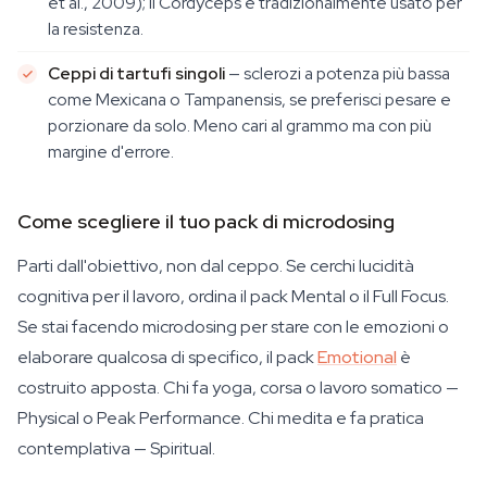
et al., 2009); il Cordyceps è tradizionalmente usato per
la resistenza.
Ceppi di tartufi singoli
— sclerozi a potenza più bassa
come Mexicana o Tampanensis, se preferisci pesare e
porzionare da solo. Meno cari al grammo ma con più
margine d'errore.
Come scegliere il tuo pack di microdosing
Parti dall'obiettivo, non dal ceppo. Se cerchi lucidità
cognitiva per il lavoro, ordina il pack Mental o il Full Focus.
Se stai facendo microdosing per stare con le emozioni o
elaborare qualcosa di specifico, il pack
Emotional
è
costruito apposta. Chi fa yoga, corsa o lavoro somatico —
Physical o Peak Performance. Chi medita e fa pratica
contemplativa — Spiritual.