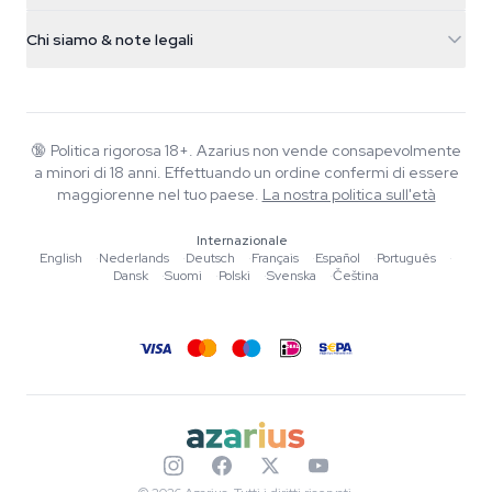
Info spedizione
support@azarius.com
Smokeshop
Chi siamo & note legali
+31(0)204897914
Politica di reso
Smartshop
Chi è Azarius
Garanzia di qualità
Herbshop
Wiki
Contattaci
Growshop
Blog
🔞
Politica rigorosa 18+. Azarius non vende consapevolmente
FAQ
a minori di 18 anni. Effettuando un ordine confermi di essere
Scrittori
Informativa sulla privacy
maggiorenne nel tuo paese.
La nostra politica sull'età
Linee guida editoriali
Internazionale
Strumenti e Calcolatori
English
·
Nederlands
·
Deutsch
·
Français
·
Español
·
Português
·
Dansk
·
Suomi
·
Polski
·
Svenska
·
Čeština
Promozioni
Mappa del sito