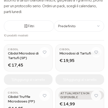
attorno a tartufi olandesi freschi, già pesati a 1 grammo, pronti
per un protocollo serio. Ordini un pack, scegli il calendario,
parti lunedì.
Filtri
Predefinito
10 prodotti mostrati
CIBDOL
CIBDOL
Cibdol Microdosi di
Microdosi di Tartufi (OP)
Tartufi (SP)
€ 19,95
€ 17,45
Aggiungi al carrello
Aggiungi al carrello
CIBDOL
AZARIUS
ATTUALMENTE NON
Cibdol Truffle
Mental
DISPONIBILE
Microdoses (FP)
€ 14,99