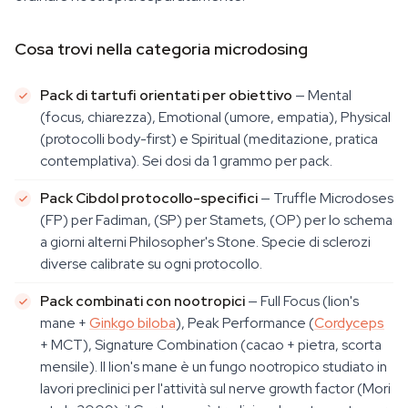
Cosa trovi nella categoria microdosing
Pack di tartufi orientati per obiettivo
— Mental
(focus, chiarezza), Emotional (umore, empatia), Physical
(protocolli body-first) e Spiritual (meditazione, pratica
contemplativa). Sei dosi da 1 grammo per pack.
Pack Cibdol protocollo-specifici
— Truffle Microdoses
(FP) per Fadiman, (SP) per Stamets, (OP) per lo schema
a giorni alterni Philosopher's Stone. Specie di sclerozi
diverse calibrate su ogni protocollo.
Pack combinati con nootropici
— Full Focus (lion's
mane +
Ginkgo biloba
), Peak Performance (
Cordyceps
+ MCT), Signature Combination (cacao + pietra, scorta
mensile). Il lion's mane è un fungo nootropico studiato in
lavori preclinici per l'attività sul nerve growth factor (Mori