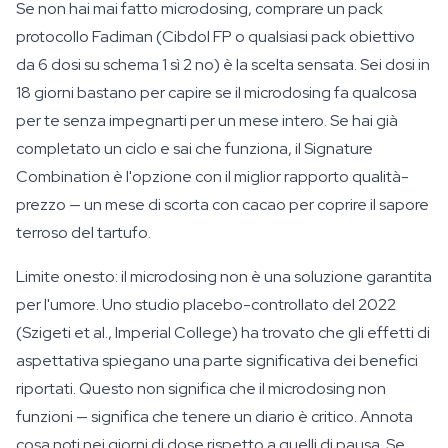
Se non hai mai fatto microdosing, comprare un pack
protocollo Fadiman (Cibdol FP o qualsiasi pack obiettivo
da 6 dosi su schema 1 sì 2 no) è la scelta sensata. Sei dosi in
18 giorni bastano per capire se il microdosing fa qualcosa
per te senza impegnarti per un mese intero. Se hai già
completato un ciclo e sai che funziona, il Signature
Combination è l'opzione con il miglior rapporto qualità-
prezzo — un mese di scorta con cacao per coprire il sapore
terroso del tartufo.
Limite onesto: il microdosing non è una soluzione garantita
per l'umore. Uno studio placebo-controllato del 2022
(Szigeti et al., Imperial College) ha trovato che gli effetti di
aspettativa spiegano una parte significativa dei benefici
riportati. Questo non significa che il microdosing non
funzioni — significa che tenere un diario è critico. Annota
cosa noti nei giorni di dose rispetto a quelli di pausa. Se