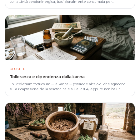
con attività serotoninergica, tradizionalmente consumata per
masticazione, infuso o…
CLUSTER
Tolleranza e dipendenza dalla kanna
Lo Sceletium tortuosum — la kanna — possiede alcaloidi che agiscono
sulla ricaptazione della serotonina e sulla PDE4, eppure non ha un
profilo di dipendenza…