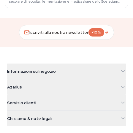
secolare di raccolta, fermentazione e masticazione dello Sceletium
tortuosum — una…
Iscriviti alla nostra newsletter
-10%
Informazioni sul negozio
Azarius
Azarius
Galvaniweg 11
5482 TN Schijndel
Semi di cannabis
Servizio clienti
Nederland
Funghi magici
Info spedizione
support@azarius.com
Smokeshop
Chi siamo & note legali
+31(0)204897914
Politica di reso
Smartshop
Chi è Azarius
Garanzia di qualità