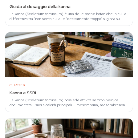
Guida al dosaggio della kanna
La kanna (Sceletium tortuosum) è una delle poche botaniche in cui la
differenza tra "non sento nulla" e "decisamente troppo" si gioca su
poche decine di…
CLUSTER
Kanna e SSRI
La kanna (Sceletium tortuosum) possiede attività serotoninergica
documentata: i suoi alcaloidi principali — mesembrina, mesembrenone
e mesembrenolo —…