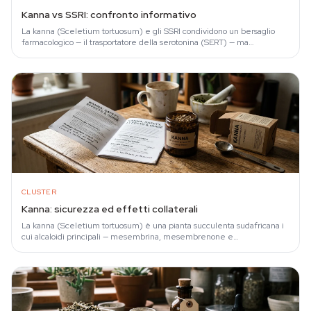
Kanna vs SSRI: confronto informativo
La kanna (Sceletium tortuosum) e gli SSRI condividono un bersaglio
farmacologico — il trasportatore della serotonina (SERT) — ma
differiscono radicalmente…
CLUSTER
Kanna: sicurezza ed effetti collaterali
La kanna (Sceletium tortuosum) è una pianta succulenta sudafricana i
cui alcaloidi principali — mesembrina, mesembrenone e
mesembrenolo — agiscono sul…