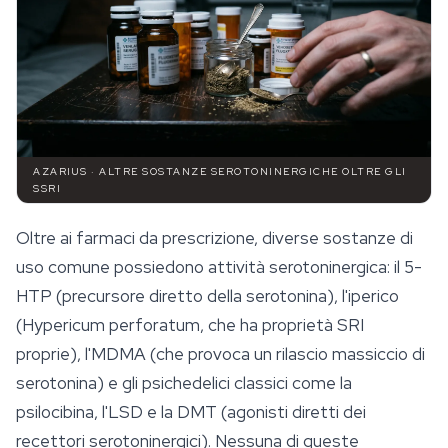
AZARIUS · ALTRE SOSTANZE SEROTONINERGICHE OLTRE GLI
SSRI
Oltre ai farmaci da prescrizione, diverse sostanze di
uso comune possiedono attività serotoninergica: il 5-
HTP (precursore diretto della serotonina), l'iperico
(
Hypericum perforatum
, che ha proprietà SRI
proprie), l'MDMA (che provoca un rilascio massiccio di
serotonina) e gli psichedelici classici come la
psilocibina
, l'LSD e la DMT (agonisti diretti dei
recettori serotoninergici). Nessuna di queste