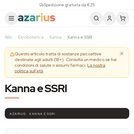
Skip to content
Spedizione gratuita da €25
Wiki
·
Etnobotanica
·
Kanna
·
Kanna e SSRI
Questo articolo tratta di sostanze psicoattive
destinate agli adulti (18+). Consulta un medico se hai
condizioni di salute o assumi farmaci.
La nostra
politica sull'età
Kanna e SSRI
AZARIUS · KANNA E SSRI