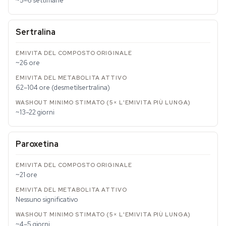
~5–6 settimane
Sertralina
~26 ore
62–104 ore (desmetilsertralina)
~13–22 giorni
Paroxetina
~21 ore
Nessuno significativo
~4–5 giorni