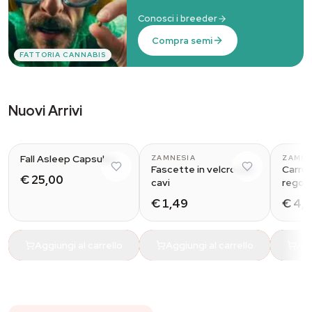
Conosci i breeder
Compra semi
FATTORIA CANNABIS
Nuovi Arrivi
Fall Asleep Capsules
ZAMNESIA
ZAMNE
Fascette in velcro per
Carruc
€ 25,00
cavi
regola
(conf
€ 1,49
€ 4,
Aggiungi al carrello
Aggiungi al carrello
Agg