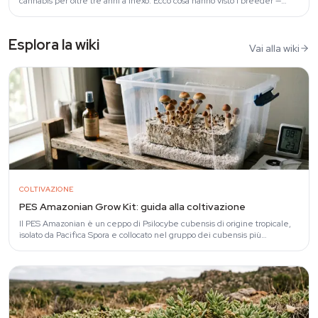
cannabis per oltre tre anni a Inexo. Ecco cosa hanno visto i breeder —
uniformità,…
Esplora la wiki
Vai alla wiki
COLTIVAZIONE
PES Amazonian Grow Kit: guida alla coltivazione
Il PES Amazonian è un ceppo di Psilocybe cubensis di origine tropicale,
isolato da Pacifica Spora e collocato nel gruppo dei cubensis più
indulgenti per chi…