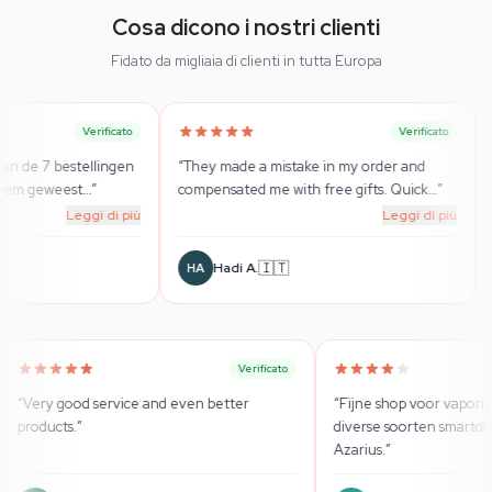
Cosa dicono i nostri clienti
Fidato da migliaia di clienti in tutta Europa
Verificato
n
“
They made a mistake in my order and
“
Super Beratung und
compensated me with free gifts. Quick
…
”
wirklich seriöser La
iù
Leggi di più
🇮🇹
🇩🇪
Hadi A.
Sebastian
HA
SB
Verificato
Verificato
od.
”
“
Very good service and even better
“
Fij
products.
”
div
Azar