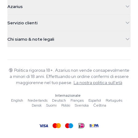
Azarius
Azarius
Galvaniweg 11
5482 TN Schijndel
Semi di cannabis
Servizio clienti
Nederland
Funghi magici
Info spedizione
support@azarius.com
Smokeshop
Chi siamo & note legali
+31(0)204897914
Politica di reso
Smartshop
Chi è Azarius
Garanzia di qualità
Herbshop
Wiki
Contattaci
Growshop
Blog
🔞
Politica rigorosa 18+. Azarius non vende consapevolmente
FAQ
a minori di 18 anni. Effettuando un ordine confermi di essere
Scrittori
Informativa sulla privacy
maggiorenne nel tuo paese.
La nostra politica sull'età
Linee guida editoriali
Internazionale
Strumenti e Calcolatori
English
·
Nederlands
·
Deutsch
·
Français
·
Español
·
Português
·
Dansk
·
Suomi
·
Polski
·
Svenska
·
Čeština
Promozioni
Mappa del sito