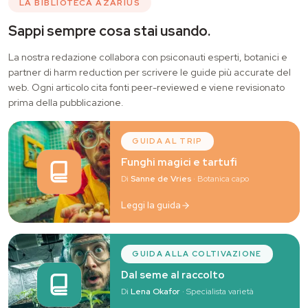
LA BIBLIOTECA AZARIUS
Sappi sempre cosa stai usando.
La nostra redazione collabora con psiconauti esperti, botanici e
partner di harm reduction per scrivere le guide più accurate del
web. Ogni articolo cita fonti peer-reviewed e viene revisionato
prima della pubblicazione.
GUIDA AL TRIP
Funghi magici e tartufi
Di
Sanne de Vries
· Botanica capo
Leggi la guida
GUIDA ALLA COLTIVAZIONE
Dal seme al raccolto
Di
Lena Okafor
· Specialista varietà