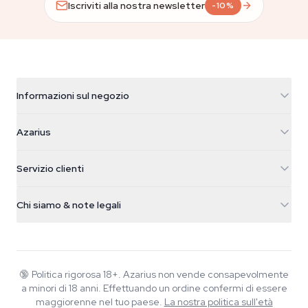
Iscriviti alla nostra newsletter
-10%
Informazioni sul negozio
Azarius
Azarius
Galvaniweg 11
5482 TN Schijndel
Semi di cannabis
Servizio clienti
Nederland
Funghi magici
Info spedizione
support@azarius.com
Smokeshop
Chi siamo & note legali
+31(0)204897914
Politica di reso
Smartshop
Chi è Azarius
Garanzia di qualità
Herbshop
Wiki
Contattaci
Growshop
Blog
🔞
Politica rigorosa 18+. Azarius non vende consapevolmente
FAQ
a minori di 18 anni. Effettuando un ordine confermi di essere
Musica
Informativa sulla privacy
maggiorenne nel tuo paese.
La nostra politica sull'età