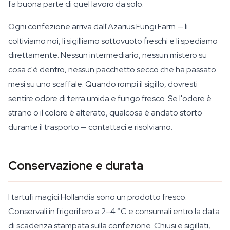
fa buona parte di quel lavoro da solo.
Ogni confezione arriva dall'Azarius Fungi Farm — li
coltiviamo noi, li sigilliamo sottovuoto freschi e li spediamo
direttamente. Nessun intermediario, nessun mistero su
cosa c'è dentro, nessun pacchetto secco che ha passato
mesi su uno scaffale. Quando rompi il sigillo, dovresti
sentire odore di terra umida e fungo fresco. Se l'odore è
strano o il colore è alterato, qualcosa è andato storto
durante il trasporto — contattaci e risolviamo.
Conservazione e durata
I tartufi magici Hollandia sono un prodotto fresco.
Conservali in frigorifero a 2–4 °C e consumali entro la data
di scadenza stampata sulla confezione. Chiusi e sigillati,