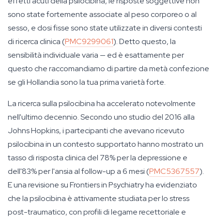
effetti acuti della psilocibina, le risposte soggettive non
sono state fortemente associate al peso corporeo o al
sesso, e dosi fisse sono state utilizzate in diversi contesti
di ricerca clinica (
PMC9299061
). Detto questo, la
sensibilità individuale varia — ed è esattamente per
questo che raccomandiamo di partire da metà confezione
se gli Hollandia sono la tua prima varietà forte.
La ricerca sulla psilocibina ha accelerato notevolmente
nell'ultimo decennio. Secondo uno studio del 2016 alla
Johns Hopkins, i partecipanti che avevano ricevuto
psilocibina in un contesto supportato hanno mostrato un
tasso di risposta clinica del 78% per la depressione e
dell'83% per l'ansia al follow-up a 6 mesi (
PMC5367557
).
E una revisione su Frontiers in Psychiatry ha evidenziato
che la psilocibina è attivamente studiata per lo stress
post-traumatico, con profili di legame recettoriale e