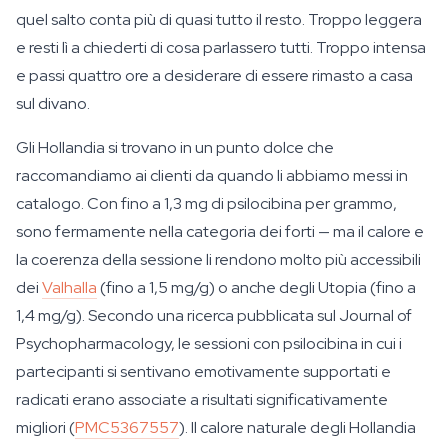
quel salto conta più di quasi tutto il resto. Troppo leggera
e resti lì a chiederti di cosa parlassero tutti. Troppo intensa
e passi quattro ore a desiderare di essere rimasto a casa
sul divano.
Gli Hollandia si trovano in un punto dolce che
raccomandiamo ai clienti da quando li abbiamo messi in
catalogo. Con fino a 1,3 mg di psilocibina per grammo,
sono fermamente nella categoria dei forti — ma il calore e
la coerenza della sessione li rendono molto più accessibili
dei
Valhalla
(fino a 1,5 mg/g) o anche degli Utopia (fino a
1,4 mg/g). Secondo una ricerca pubblicata sul Journal of
Psychopharmacology, le sessioni con psilocibina in cui i
partecipanti si sentivano emotivamente supportati e
radicati erano associate a risultati significativamente
migliori (
PMC5367557
). Il calore naturale degli Hollandia