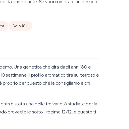
e da principiante. Se vuoi comprare un classico
ica
Solo 18+
erno. Una genetica che gira dagli anni '80 e
0 settimane. Il profilo aromatico tira sul terroso e
è proprio per questo che la consigliamo a chi
ts è stata una delle tre varietà studiate per la
do prevedibile sotto il regime 12/12, e questo ti