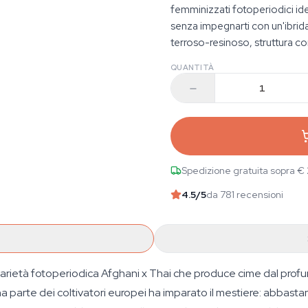
femminizzati fotoperiodici id
senza impegnarti con un'ibri
terroso-resinoso, struttura co
QUANTITÀ
Spedizione gratuita sopra €
4.5
/5
da 781 recensioni
varietà fotoperiodica Afghani x Thai che produce cime dal prof
uona parte dei coltivatori europei ha imparato il mestiere: abba