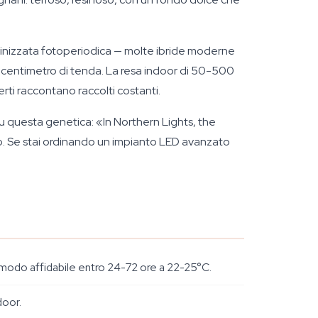
femminizzata fotoperiodica — molte ibride moderne
i centimetro di tenda. La resa indoor di 50-500
rti raccontano raccolti costanti.
 questa genetica: «In Northern Lights, the
llo. Se stai ordinando un impianto LED avanzato
n modo affidabile entro 24-72 ore a 22-25°C.
door.