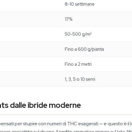
8-10 settimane
17%
50-500 g/m²
Fino a 600 g/pianta
Fino a 2 metri
1, 3, 5 o 10 semi
ts dalle ibride moderne
ensati per stupire con numeri di THC esagerati — e questo è il 
essere appiattito sul divano. Il profilo aromatico spinge sul lato 