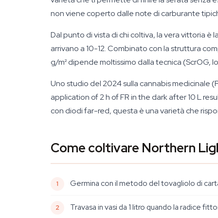
non viene coperto dalle note di carburante tipic
Dal punto di vista di chi coltiva, la vera vittori
arrivano a 10-12. Combinato con la struttura com
g/m² dipende moltissimo dalla tecnica (ScrOG, lol
Uno studio del 2024 sulla cannabis medicinale (
application of 2 h of FR in the dark after 10 L r
con diodi far-red, questa è una varietà che risp
Come coltivare Northern Lig
Germina con il metodo del tovagliolo di cart
Travasa in vasi da 1 litro quando la radice fi