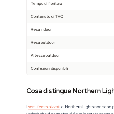
Tempo di fioritura
Contenuto di THC
Resa indoor
Resa outdoor
Altezza outdoor
Confezioni disponibili
Cosa distingue Northern Ligh
I
semi femminizzati
di Northern Lights non sono p
varietà che ti permette di finire la serata senza 