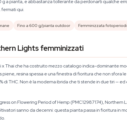
g a pianta, e abbastanza tollerante da perdonarti qualche error
fermati qui.
timane
Fino a 600 g/pianta outdoor
Femminizzata fotoperiod
thern Lights femminizzati
ni x Thai che ha costruito mezzo catalogo indica-dominante mod
 piene, resina spessa e una finestra di fioritura che non sfora le 1
 di THC. Non è la moderna ibrida che ti stende in due tiri — ed 
gress on Flowering Period of Hemp
(PMC12987174), Northern Ligh
tivatori sanno da decenni: questa pianta passa in fioritura in mo
lo.