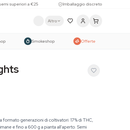
 semi superiori a €25
Imballaggio discreto
Altro
hop
Smokeshop
Offerte
ghts
ha formato generazioni di coltivatori: 17% di THC,
timane e fino a 600 g a pianta all'aperto. Semi