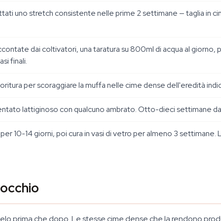
pettati uno stretch consistente nelle prime 2 settimane — taglia in
ntate dai coltivatori, una taratura su 800ml di acqua al giorno, p
si finali.
oritura per scoraggiare la muffa nelle cime dense dell'eredità indic
ntato lattiginoso con qualcuno ambrato. Otto-dieci settimane dal 
er 10-14 giorni, poi cura in vasi di vetro per almeno 3 settimane
'occhio
rtelo prima che dopo. Le stesse cime dense che la rendono prod