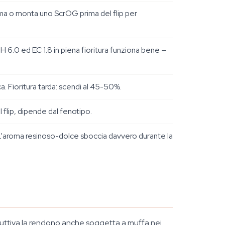
 cima o monta uno ScrOG prima del flip per
H 6.0 ed EC 1.8 in piena fioritura funziona bene —
a. Fioritura tarda: scendi al 45-50%.
flip, dipende dal fenotipo.
. L'aroma resinoso-dolce sboccia davvero durante la
uttiva la rendono anche soggetta a muffa nei