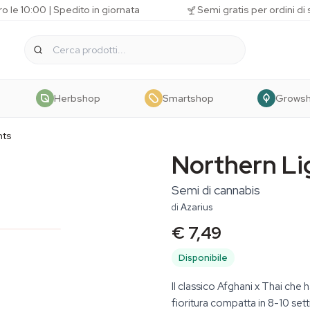
o le 10:00 | Spedito in giornata
Semi gratis per ordini di
Herbshop
Smartshop
Grows
hts
Northern Li
Semi di cannabis
di
Azarius
€ 7,49
Disponibile
Il classico Afghani x Thai che 
fioritura compatta in 8-10 set