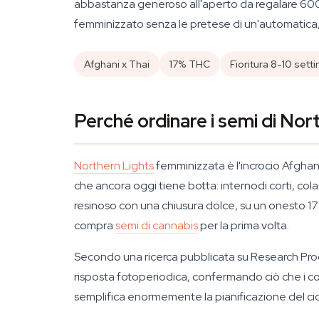
abbastanza generoso all'aperto da regalare 600 
femminizzato senza le pretese di un'automatica, 
Afghani x Thai
17% THC
Fioritura 8-10 set
Perché ordinare i semi di Nor
Northern Lights
femminizzata è l'incrocio Afgha
che ancora oggi tiene botta: internodi corti, colas
resinoso con una chiusura dolce, su un onesto 17%
compra
semi di cannabis
per la prima volta.
Secondo una ricerca pubblicata su
Research Pro
risposta fotoperiodica, confermando ciò che i col
semplifica enormemente la pianificazione del cic