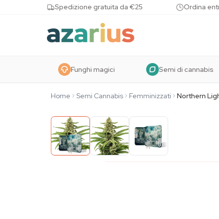
Skip to content
Spedizione gratuita da €25
Ordina entr
Funghi magici
Semi di cannabis
Home
Semi Cannabis
Femminizzati
Northern Lig