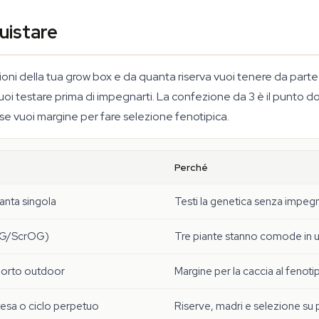
uistare
oni della tua grow box e da quanta riserva vuoi tenere da parte
vuoi testare prima di impegnarti. La confezione da 3 è il punto do
 se vuoi margine per fare selezione fenotipica.
Perché
ianta singola
Testi la genetica senza impegn
OG/ScrOG)
Tre piante stanno comode in 
 orto outdoor
Margine per la caccia al fenot
esa o ciclo perpetuo
Riserve, madri e selezione su 