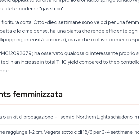
he delle moderne "gas strain".
a è la fioritura corta. Otto-dieci settimane sono veloci per una 
patta e le cime dense, hai una pianta che rende efficiente ogn
lipopping, intensità luminosa), ma anche i coltivatori meno espe
PMC12092679) ha osservato qualcosa di interessante proprio su
esulted in an increase in total THC yield compared to the» contro
onde.
hts femminizzata
a o un kit di propagazione — i semi di Northern Lights schiudono i
ttone raggiunge 1-2 cm. Vegeta sotto cicli 18/6 per 3-4 settimane in