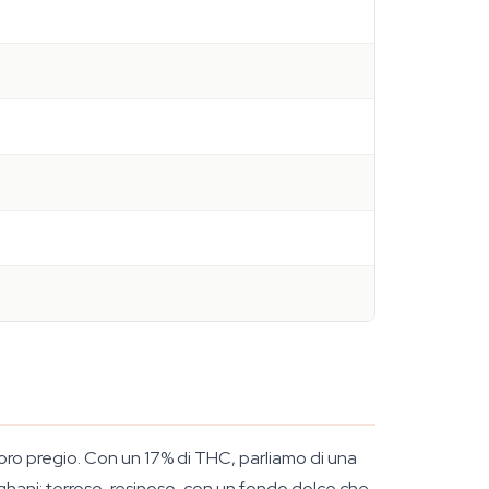
loro pregio. Con un 17% di THC, parliamo di una
Afghani: terroso, resinoso, con un fondo dolce che