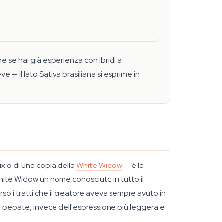
e se hai già esperienza con ibridi a
— il lato Sativa brasiliana si esprime in
ix o di una copia della
White Widow
— è la
hite Widow un nome conosciuto in tutto il
so i tratti che il creatore aveva sempre avuto in
e pepate, invece dell'espressione più leggera e