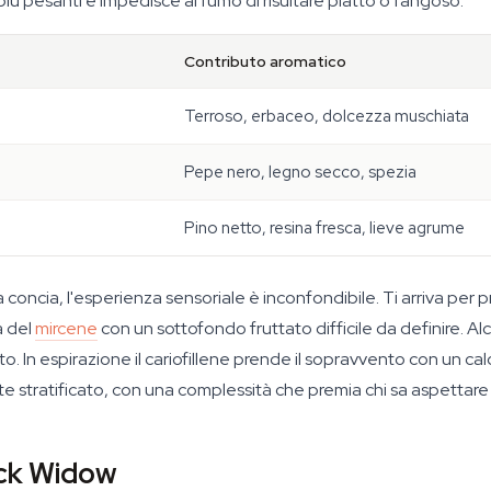
più pesanti e impedisce al fumo di risultare piatto o fangoso.
Contributo aromatico
Terroso, erbaceo, dolcezza muschiata
Pepe nero, legno secco, spezia
Pino netto, resina fresca, lieve agrume
oncia, l'esperienza sensoriale è inconfondibile. Ti arriva per 
a del
mircene
con un sottofondo fruttato difficile da definire. A
 In espirazione il cariofillene prende il sopravvento con un cal
stratificato, con una complessità che premia chi sa aspettare
ack Widow