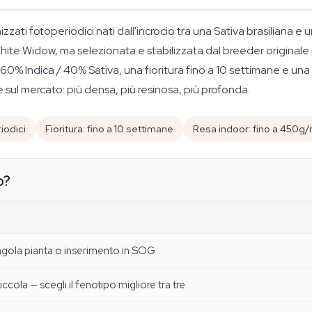
ati fotoperiodici nati dall'incrocio tra una Sativa brasiliana e un
ite Widow, ma selezionata e stabilizzata dal breeder originale
60% Indica / 40% Sativa, una fioritura fino a 10 settimane e una
 sul mercato: più densa, più resinosa, più profonda.
iodici
Fioritura: fino a 10 settimane
Resa indoor: fino a 450g/
o?
ngola pianta o inserimento in SOG
ccola — scegli il fenotipo migliore tra tre