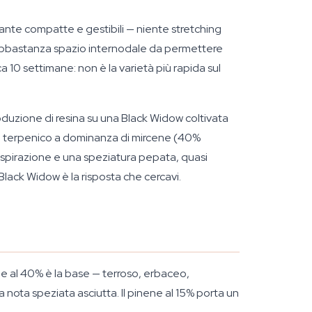
piante compatte e gestibili — niente stretching
nge abbastanza spazio internodale da permettere
ca 10 settimane: non è la varietà più rapida sul
oduzione di resina su una Black Widow coltivata
ilo terpenico a dominanza di mircene (40%
inspirazione e una speziatura pepata, quasi
Black Widow è la risposta che cercavi.
ne al 40% è la base — terroso, erbaceo,
nota speziata asciutta. Il pinene al 15% porta un