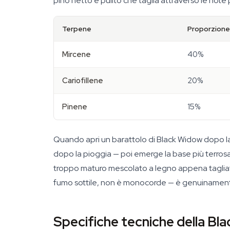
pino netto e pulito che taglia attraverso le note 
Terpene
Proporzione
Mircene
40%
Cariofillene
20%
Pinene
15%
Quando apri un barattolo di Black Widow dopo la c
dopo la pioggia — poi emerge la base più terros
troppo maturo mescolato a legno appena tagliato.
fumo sottile, non è monocorde — è genuinamente 
Specifiche tecniche della Bl