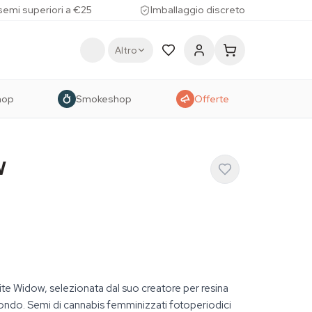
 semi superiori a €25
Imballaggio discreto
Altro
hop
Smokeshop
Offerte
w
ite Widow, selezionata dal suo creatore per resina
ondo. Semi di cannabis femminizzati fotoperiodici