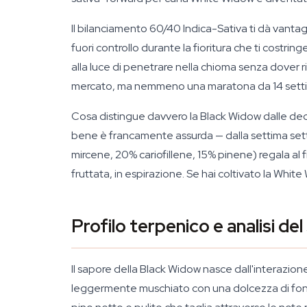
Il bilanciamento 60/40 Indica-Sativa ti dà vantagg
fuori controllo durante la fioritura che ti costri
alla luce di penetrare nella chioma senza dover ric
mercato, ma nemmeno una maratona da 14 sett
Cosa distingue davvero la Black Widow dalle deci
bene è francamente assurda — dalla settima sett
mircene, 20% cariofillene, 15% pinene) regala al
fruttata, in espirazione. Se hai coltivato la Whi
Profilo terpenico e analisi de
Il sapore della Black Widow nasce dall'interazione
leggermente muschiato con una dolcezza di fondo.