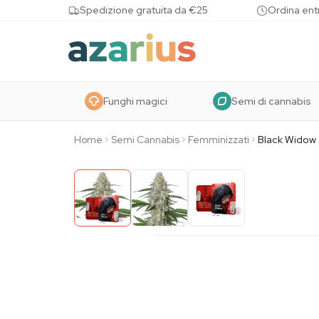
Skip to content
Spedizione gratuita da €25
Ordina entr
Funghi magici
Semi di cannabis
Home
Semi Cannabis
Femminizzati
Black Widow