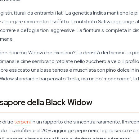
i strutturali da entrambi i lati. La genetica Indica mantiene le 
nge a piegare rami contro il soffitto. Il contributo Sativa aggiu
orrere a defogliazioni aggressive. La fioritura si completa in cir
imane.
ne di incroci Widow che circolano? La densità dei tricomi. La pr
imana le cime sembrano rotolate nello zucchero a velo. Il prof
 fiore essiccato una base terrosa e muschiata con pino dolce in 
te Widow standard e hai pensato "bella, ma un po' monocorde", la 
l sapore della Black Widow
 di tre
terpeni
in un rapporto che si incontra raramente. Il mirce
 Il cariofillene al 20% aggiunge pepe nero, legno secco e una 