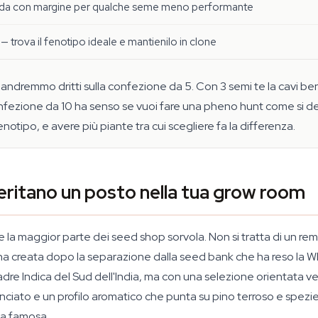
ida con margine per qualche seme meno performante
— trova il fenotipo ideale e mantienilo in clone
 andremmo dritti sulla confezione da 5. Con 3 semi te la cavi ben
onfezione da 10 ha senso se vuoi fare una pheno hunt come si deve 
ipo, e avere più piante tra cui scegliere fa la differenza.
ritano un posto nella tua grow room
e la maggior parte dei seed shop sorvola. Non si tratta di un rem
'ha creata dopo la separazione dalla seed bank che ha reso la W
re Indica del Sud dell'India, ma con una selezione orientata ver
nciato e un profilo aromatico che punta su pino terroso e spezi
ta famosa.