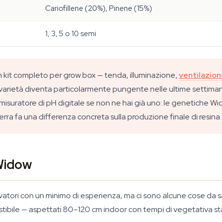
Cariofillene (20%), Pinene (15%)
1, 3, 5 o 10 semi
un kit completo per grow box — tenda, illuminazione,
ventilazio
 varietà diventa particolarmente pungente nelle ultime settimane d
suratore di pH digitale se non ne hai già uno: le genetiche Widow
erra fa una differenza concreta sulla produzione finale di resina.
 Widow
ivatori con un minimo di esperienza, ma ci sono alcune cose da s
tibile — aspettati 80–120 cm indoor con tempi di vegetativa sta