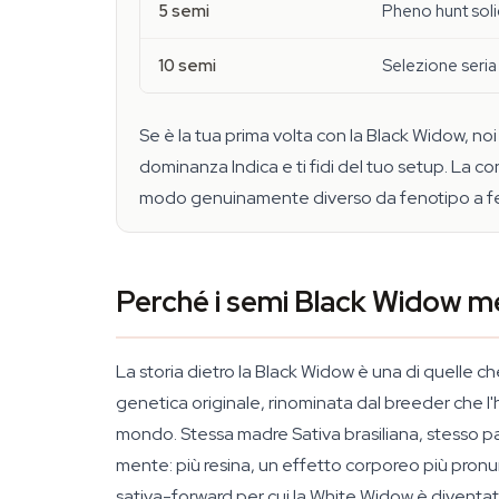
5 semi
Pheno hunt sol
10 semi
Selezione seria 
Se è la tua prima volta con la Black Widow, noi
dominanza Indica e ti fidi del tuo setup. La c
modo genuinamente diverso da fenotipo a fenot
Perché i semi Black Widow me
La storia dietro la Black Widow è una di quelle ch
genetica originale, rinominata dal breeder che l
mondo. Stessa madre Sativa brasiliana, stesso pad
mente: più resina, un effetto corporeo più pronu
sativa-forward per cui la White Widow è diventa