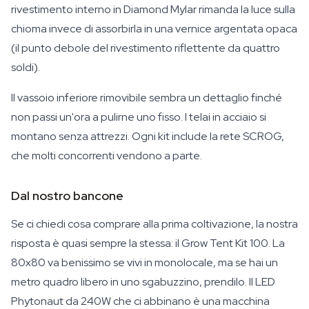
rivestimento interno in Diamond Mylar rimanda la luce sulla
chioma invece di assorbirla in una vernice argentata opaca
(il punto debole del rivestimento riflettente da quattro
soldi).
Il vassoio inferiore rimovibile sembra un dettaglio finché
non passi un'ora a pulirne uno fisso. I telai in acciaio si
montano senza attrezzi. Ogni kit include la rete SCROG,
che molti concorrenti vendono a parte.
Dal nostro bancone
Se ci chiedi cosa comprare alla prima coltivazione, la nostra
risposta è quasi sempre la stessa: il Grow Tent Kit 100. La
80x80 va benissimo se vivi in monolocale, ma se hai un
metro quadro libero in uno sgabuzzino, prendilo. Il LED
Phytonaut da 240W che ci abbinano è una macchina