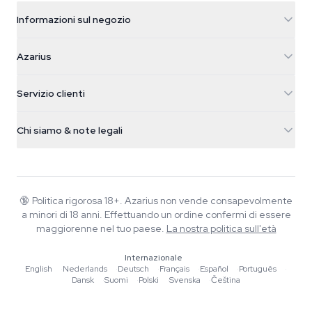
Informazioni sul negozio
Azarius
Azarius
Galvaniweg 11
5482 TN Schijndel
Semi di cannabis
Servizio clienti
Nederland
Funghi magici
Info spedizione
support@azarius.com
Smokeshop
Chi siamo & note legali
+31(0)204897914
Politica di reso
Smartshop
Chi è Azarius
Garanzia di qualità
Herbshop
Wiki
Contattaci
Growshop
Blog
🔞
Politica rigorosa 18+. Azarius non vende consapevolmente
FAQ
a minori di 18 anni. Effettuando un ordine confermi di essere
Scrittori
Informativa sulla privacy
maggiorenne nel tuo paese.
La nostra politica sull'età
Linee guida editoriali
Internazionale
Strumenti e Calcolatori
English
·
Nederlands
·
Deutsch
·
Français
·
Español
·
Português
·
Dansk
·
Suomi
·
Polski
·
Svenska
·
Čeština
Promozioni
Mappa del sito