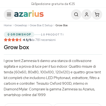
Skip to content
Spedizione gratuita da €25
Home
Growshop
Grow Box E Setup
Grow Box
GROWSHOP
10 PRODOTTI
4.5
/5
da 781 recensioni
Grow box
I grow tent Zamnesia ti danno una stanza di coltivazione
sigillata e a prova di luce per il tuo indoor. Quattro misure di
tenda (60x60, 80x80, 100x100, 120x120) e quattro grow tent
kit completi che includono LED Phytonaut, estrattore, filtro a
carboni e controller. Tessuto Oxford 900D, interno in
Diamond Mylar. Comprare la gamma Zamnesia su Azarius,
smartshop online dal 1999.