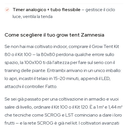
Timer analogico + tubo flessibile
— gestisce il ciclo
luce, ventila la tenda
Come scegliere il tuo grow tent Zamnesia
Se non hai mai coltivato indoor, comprare il Grow Tent Kit
80 o il Kit 100 — la 80x80 perdona qualche errore sullo
spazio, la 100x100 ti dà l'altezza per fare sul serio con il
training delle piante. Entrambi arrivano in un unico imballo:
lo apri, incastri il telaio in 15-20 minuti, appendi il LED,
attacchi il controller. Fatto.
Se sei già passato per una coltivazione in armadio e vuoi
salire di livello, ordinare il Kit 100 o il Kit 120. È a 1 m² e 1,44 m²
che tecniche come SCROG e LST cominciano a dare i loro
frutti — e la rete SCROG è già nel kit. I coltivatori avanzati