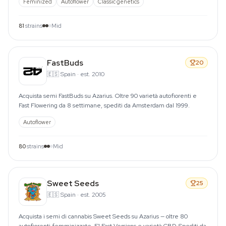
Feminized
Autoflower
Classic genetics
81
strains
Mid
FastBuds
20
🇪🇸
Spain
·
est. 2010
Acquista semi FastBuds su Azarius. Oltre 90 varietà autofiorenti e
Fast Flowering da 8 settimane, spediti da Amsterdam dal 1999.
Autoflower
80
strains
Mid
Sweet Seeds
25
🇪🇸
Spain
·
est. 2005
Acquista i semi di cannabis Sweet Seeds su Azarius — oltre 80