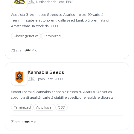
🇳🇱
Netherlands
·
est. 1994
Acquista Greenhouse Seeds su Azarius — oltre 70 varietà
femminizzate e autofiorenti dalla seed bank più premiata di
Amsterdam. In stock dal 1999.
Classic genetics
Feminized
72
strains
Mid
Kannabia Seeds
🇪🇸
Spain
·
est. 2009
Scopri i semi di cannabis Kannabia Seeds su Azarius. Genetica
spagnola di qualità, varietà stabili e spedizione rapida e discreta.
Feminized
Autoflower
CBD
71
strains
Mid