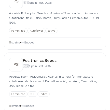
PS
🇪🇸
Spain
·
est. 2008
Acquista Philosopher Seeds su Azarius — 13 varietà femminizzate e
autofiorenti, tra cui Black Bomb, Fruity Jack e Lemon Auto CBD. Dal
1999.
Feminized
Autoflower
Sativa
11
strains
Budget
Positronics Seeds
PS
🇪🇸
Spain
·
est. 2002
Acquista i semi Positronics su Azarius. 11 varietà femminizzate e
autofiorenti dal breeder di Barcellona — Afghan Auto, Caramelice,
Jack Diesel e altre.
Feminized
CBD
Indica
11
strains
Budget