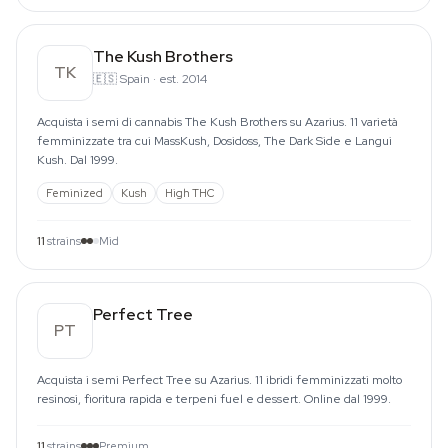
The Kush Brothers
TK
🇪🇸
Spain
·
est. 2014
Acquista i semi di cannabis The Kush Brothers su Azarius. 11 varietà
femminizzate tra cui MassKush, Dosidoss, The Dark Side e Langui
Kush. Dal 1999.
Feminized
Kush
High THC
11
strains
Mid
Perfect Tree
PT
Acquista i semi Perfect Tree su Azarius. 11 ibridi femminizzati molto
resinosi, fioritura rapida e terpeni fuel e dessert. Online dal 1999.
11
strains
Premium