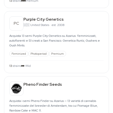
13
strains
Premium
Purple City Genetics
PC
🇺🇸
United States
·
est. 2008
Acquista 13 semi Purple City Genetics su Azarius: femminizzati,
autofiorenti e S1 creati a San Francisco. Genetica Runtz, Gushers e
Gush Mints.
Feminized
Photoperiod
Premium
13
strains
Mid
Pheno Finder Seeds
Acquista i semi Pheno Finder su Azarius — 13 varietà di cannabis
femminizzate del breeder di Amsterdam, tra cui Fromage Blue,
Rainbow Cake e MAC 11.