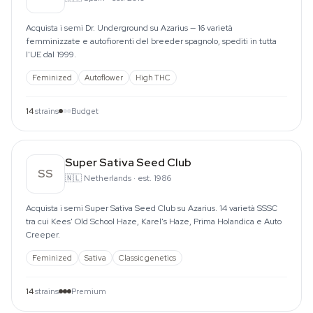
Acquista i semi Dr. Underground su Azarius — 16 varietà
femminizzate e autofiorenti del breeder spagnolo, spediti in tutta
l'UE dal 1999.
Feminized
Autoflower
High THC
14
strains
Budget
Super Sativa Seed Club
SS
🇳🇱
Netherlands
·
est. 1986
Acquista i semi Super Sativa Seed Club su Azarius. 14 varietà SSSC
tra cui Kees' Old School Haze, Karel's Haze, Prima Holandica e Auto
Creeper.
Feminized
Sativa
Classic genetics
14
strains
Premium