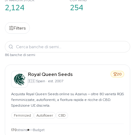
STRAINS IN STOCK
CUP WINS
2,124
254
Filters
86 banche di semi
Royal Queen Seeds
20
🇪🇸
Spain
·
est. 2007
Acquista Royal Queen Seeds online su Azarius — oltre 80 varietà RQS
femminizzate, autofiorenti, a fioritura rapida e ricche di CBD.
Spedizione UE discreta.
Feminized
Autoflower
CBD
170
strains
Budget