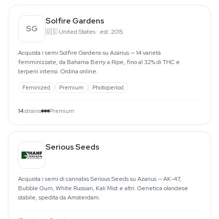
Solfire Gardens
SG
🇺🇸
United States
·
est. 2015
Acquista i semi Solfire Gardens su Azarius — 14 varietà
femminizzate, da Bahama Berry a Ripe, fino al 32% di THC e
terpeni intensi. Ordina online.
Feminized
Premium
Photoperiod
14
strains
Premium
Serious Seeds
Acquista i semi di cannabis Serious Seeds su Azarius — AK-47,
Bubble Gum, White Russian, Kali Mist e altri. Genetica olandese
stabile, spedita da Amsterdam.