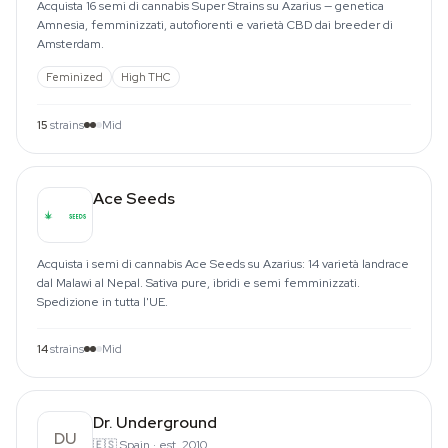
Acquista 16 semi di cannabis Super Strains su Azarius — genetica
Amnesia, femminizzati, autofiorenti e varietà CBD dai breeder di
Amsterdam.
Feminized
High THC
15
strains
Mid
Ace Seeds
Acquista i semi di cannabis Ace Seeds su Azarius: 14 varietà landrace
dal Malawi al Nepal. Sativa pure, ibridi e semi femminizzati.
Spedizione in tutta l'UE.
14
strains
Mid
Dr. Underground
DU
🇪🇸
Spain
·
est. 2010