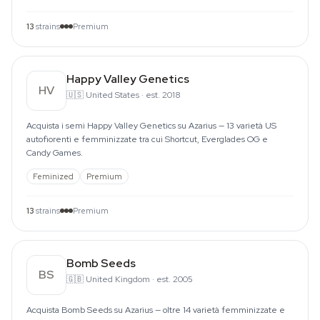
13
strains
Premium
Happy Valley Genetics
HV
🇺🇸
United States
·
est. 2018
Acquista i semi Happy Valley Genetics su Azarius — 13 varietà US
autofiorenti e femminizzate tra cui Shortcut, Everglades OG e
Candy Games.
Feminized
Premium
13
strains
Premium
Bomb Seeds
BS
🇬🇧
United Kingdom
·
est. 2005
Acquista Bomb Seeds su Azarius — oltre 14 varietà femminizzate e