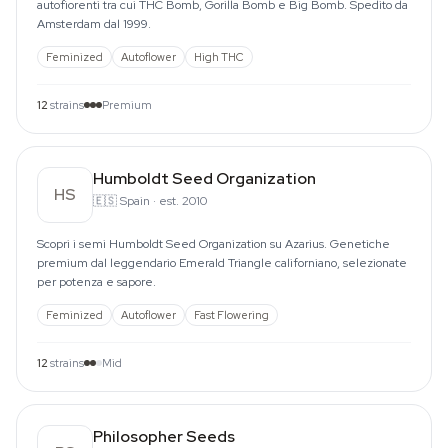
autofiorenti tra cui THC Bomb, Gorilla Bomb e Big Bomb. Spedito da
Amsterdam dal 1999.
Feminized
Autoflower
High THC
12
strains
Premium
Humboldt Seed Organization
HS
🇪🇸
Spain
·
est. 2010
Scopri i semi Humboldt Seed Organization su Azarius. Genetiche
premium dal leggendario Emerald Triangle californiano, selezionate
per potenza e sapore.
Feminized
Autoflower
Fast Flowering
12
strains
Mid
Philosopher Seeds