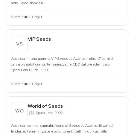
altro. Spedizione UE.
16
strains
Budget
VIP Seeds
VS
Acquista l'intera gamma VIP Seeds su Azarius — oltre 17 semi di
cannabis autofiorenti, femminizzati e CBD dal breeder russo.
Spedizioni UE dal 1999.
16
strains
Budget
World of Seeds
WO
🇪🇸
Spain
·
est. 2002
Acquista i semi di cannabis World of Seeds su Azarius. 16 varietà
landrace, femminizzate e autofiorenti, dall'Hindu Kush alla