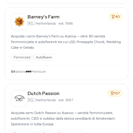
Barney's Farm
40
🇳🇱
Netherlands
·
est. 1986
Acquista i semi Barney's Farm su Azarius — oltre 80 varietà
femminizzate e autofiorenti tra cui LSD, Pineapple Chunk, Wedding
Cake e Gelato.
Feminized
Autoflower
84
strains
Premium
Dutch Passion
107
🇳🇱
Netherlands
·
est. 1987
Acquista semi Dutch Passion su Azarius — varietà femminizzate,
autofiorenti, CBD e outdoor dalla storica seedbank di Amsterdam.
Spedizione in tutta Europa.