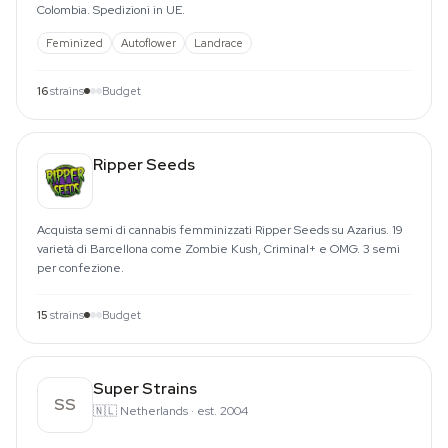
Colombia. Spedizioni in UE.
Feminized
Autoflower
Landrace
16
strains
Budget
Ripper Seeds
Acquista semi di cannabis femminizzati Ripper Seeds su Azarius. 19
varietà di Barcellona come Zombie Kush, Criminal+ e OMG. 3 semi
per confezione.
15
strains
Budget
Super Strains
SS
🇳🇱
Netherlands
·
est. 2004