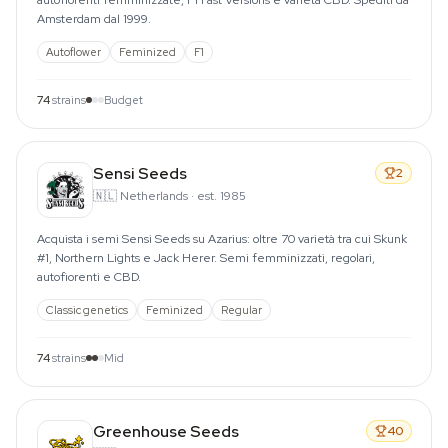
autofiorenti femminizzate, F1 Fast Versions e varietà CBD. Spediti da
Amsterdam dal 1999.
Autoflower
Feminized
F1
74
strains
Budget
Sensi Seeds
2
🇳🇱
Netherlands
·
est. 1985
Acquista i semi Sensi Seeds su Azarius: oltre 70 varietà tra cui Skunk
#1, Northern Lights e Jack Herer. Semi femminizzati, regolari,
autofiorenti e CBD.
Classic genetics
Feminized
Regular
74
strains
Mid
Greenhouse Seeds
40