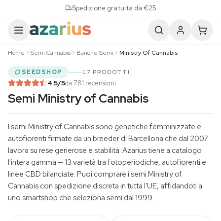
Skip to content
Spedizione gratuita da €25
Home
Semi Cannabis
Banche Semi
Ministry Of Cannabis
SEEDSHOP
17 PRODOTTI
4.5
/5
da 781 recensioni
Semi Ministry of Cannabis
I semi Ministry of Cannabis sono genetiche femminizzate e
autofiorenti firmate da un breeder di Barcellona che dal 2007
lavora su rese generose e stabilità. Azarius tiene a catalogo
l'intera gamma — 13 varietà tra fotoperiodiche, autofiorenti e
linee CBD bilanciate. Puoi comprare i semi Ministry of
Cannabis con spedizione discreta in tutta l'UE, affidandoti a
uno smartshop che seleziona semi dal 1999.