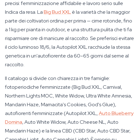
precisi: femminizzazione affidabile e lavoro serio sulle
Indica da resa. La
Big Bud XXL
è la varietà che la maggior
parte dei coltivatori ordina per prima — cime rotonde, fino
a 1 kg per pianta in outdoor, e una struttura pulita che ti fa
risparmiare ore di manicure al raccolto. Se preferisci evitare
il ciclo luminoso 18/6, la Autopilot XXL racchiude la stessa
genetica in un'autofiorente da 60–65 giorni dal seme al
raccolto.
Il catalogo si divide con chiarezza in tre famiglie:
fotoperiodiche femminizzate (Big Bud XXL, Carnival,
Northern Lights MOC, White Widow, Ultra White Amnesia,
Mandarin Haze, Mamacita's Cookies, God's Glue),
autofiorenti femminizzate (Autopilot XXL,
Auto Blueberry
Domina
, Auto White Widow, Auto Cheese NL, Auto
Mandarin Haze) e la linea CBD (CBD Star, Auto CBD Star,
Cannabis Light, Auto Cannabis Light). È proprio su