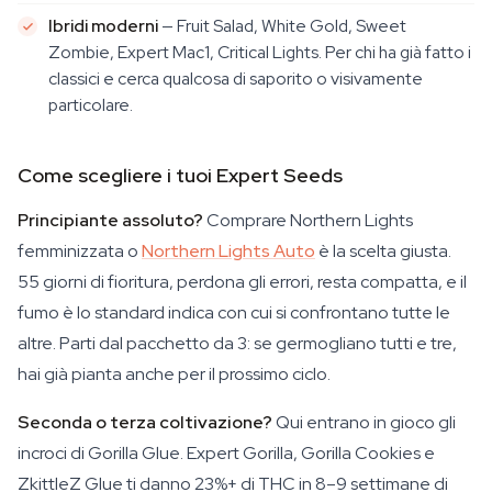
Ibridi moderni
— Fruit Salad, White Gold, Sweet
Zombie, Expert Mac1, Critical Lights. Per chi ha già fatto i
classici e cerca qualcosa di saporito o visivamente
particolare.
Come scegliere i tuoi Expert Seeds
Principiante assoluto?
Comprare Northern Lights
femminizzata o
Northern Lights Auto
è la scelta giusta.
55 giorni di fioritura, perdona gli errori, resta compatta, e il
fumo è lo standard indica con cui si confrontano tutte le
altre. Parti dal pacchetto da 3: se germogliano tutti e tre,
hai già pianta anche per il prossimo ciclo.
Seconda o terza coltivazione?
Qui entrano in gioco gli
incroci di Gorilla Glue. Expert Gorilla, Gorilla Cookies e
ZkittleZ Glue ti danno 23%+ di THC in 8–9 settimane di