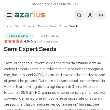
Skip to content
Spedizione gratuita da €25
Home
Semi Cannabis
Banche Semi
Expert Seeds
SEEDSHOP
32 PRODOTTI
4.5
/5
da 781 recensioni
Semi Expert Seeds
I
semi di cannabis
Expert Seeds che trovi da Azarius: oltre 40
varietà femminizzate e autofiorenti della seedbank spagnola
che, dai primi anni 2000, lavora in silenzio sulla stabilizzazione
di genetiche pesanti. Dai classici intramontabili come Amnesia
Haze e Northern Lights fino agli incroci di Gorilla Glue che
toccano il 25% di THC, parliamo di semi pensati per chi coltiva
davvero: germinazione affidabile, rese dichiarate oneste e un
prezzo che ti lascia margine per comprare un'illuminazione