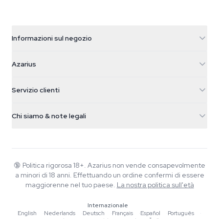
Informazioni sul negozio
Azarius
Azarius
Galvaniweg 11
5482 TN Schijndel
Semi di cannabis
Servizio clienti
Nederland
Funghi magici
Info spedizione
support@azarius.com
Smokeshop
Chi siamo & note legali
+31(0)204897914
Politica di reso
Smartshop
Chi è Azarius
Garanzia di qualità
Herbshop
Wiki
Contattaci
Growshop
Blog
🔞
Politica rigorosa 18+. Azarius non vende consapevolmente
FAQ
a minori di 18 anni. Effettuando un ordine confermi di essere
Scrittori
Informativa sulla privacy
maggiorenne nel tuo paese.
La nostra politica sull'età
Linee guida editoriali
Internazionale
Strumenti e Calcolatori
English
·
Nederlands
·
Deutsch
·
Français
·
Español
·
Português
·