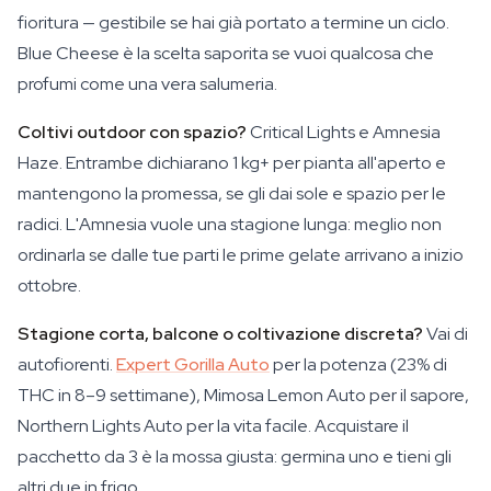
fioritura — gestibile se hai già portato a termine un ciclo.
Blue Cheese è la scelta saporita se vuoi qualcosa che
profumi come una vera salumeria.
Coltivi outdoor con spazio?
Critical Lights e Amnesia
Haze. Entrambe dichiarano 1 kg+ per pianta all'aperto e
mantengono la promessa, se gli dai sole e spazio per le
radici. L'Amnesia vuole una stagione lunga: meglio non
ordinarla se dalle tue parti le prime gelate arrivano a inizio
ottobre.
Stagione corta, balcone o coltivazione discreta?
Vai di
autofiorenti.
Expert Gorilla Auto
per la potenza (23% di
THC in 8–9 settimane), Mimosa Lemon Auto per il sapore,
Northern Lights Auto per la vita facile. Acquistare il
pacchetto da 3 è la mossa giusta: germina uno e tieni gli
altri due in frigo.