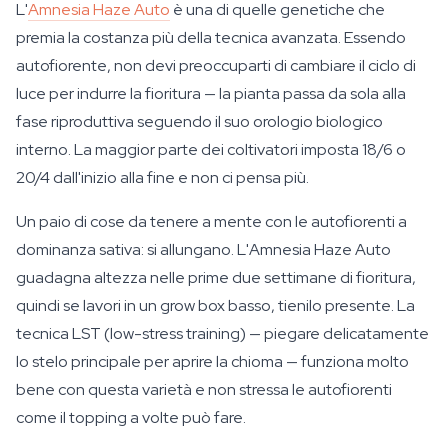
L'
Amnesia Haze Auto
è una di quelle genetiche che
premia la costanza più della tecnica avanzata. Essendo
autofiorente, non devi preoccuparti di cambiare il ciclo di
luce per indurre la fioritura — la pianta passa da sola alla
fase riproduttiva seguendo il suo orologio biologico
interno. La maggior parte dei coltivatori imposta 18/6 o
20/4 dall'inizio alla fine e non ci pensa più.
Un paio di cose da tenere a mente con le autofiorenti a
dominanza sativa: si allungano. L'Amnesia Haze Auto
guadagna altezza nelle prime due settimane di fioritura,
quindi se lavori in un grow box basso, tienilo presente. La
tecnica LST (low-stress training) — piegare delicatamente
lo stelo principale per aprire la chioma — funziona molto
bene con questa varietà e non stressa le autofiorenti
come il topping a volte può fare.