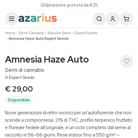
Skip to content
Spedizione gratuita da €25
Home
Semi Cannabis
Banche Semi
Expert Seeds
Amnesia Haze Auto Expert Seeds
Amnesia Haze Auto
Semi di cannabis
di
Expert Seeds
€ 29,00
Disponibile
Nove generazioni di retro-incroci per un'autofiorente che non
scende a compromessi: 21% di THC, profilo terpenico fruttato
e floreale fedele all'originale, e un ciclo completo dal seme al
raccolto in 56–66 giorni. Rese indoor fino a 550 g/m² —