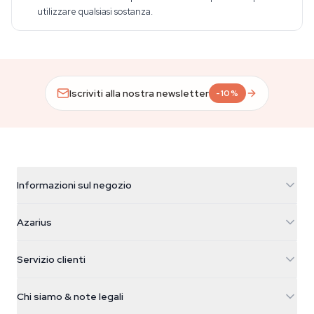
utilizzare qualsiasi sostanza.
Iscriviti alla nostra newsletter
-10%
Informazioni sul negozio
Azarius
Azarius
Galvaniweg 11
5482 TN Schijndel
Semi di cannabis
Servizio clienti
Nederland
Funghi magici
Info spedizione
support@azarius.com
Smokeshop
Chi siamo & note legali
+31(0)204897914
Politica di reso
Smartshop