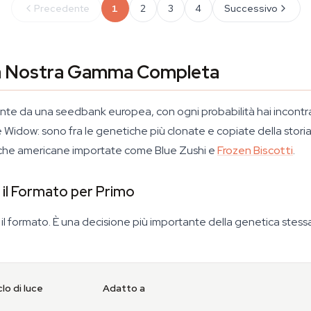
Precedente
1
2
3
4
Successivo
La Nostra Gamma Completa
niente da una seedbank europea, con ogni probabilità hai incont
idow: sono fra le genetiche più clonate e copiate della storia de
iche americane importate come Blue Zushi e
Frozen Biscotti
.
 il Formato per Primo
e il formato. È una decisione più importante della genetica ste
clo di luce
Adatto a