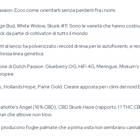
ssion. Ecco come orientarti senza perderti fra i nomi:
ge Bud, White Widow, Skunk #11. Sono le varietà che hanno costru
 da parte di coltivatori di tutto il mondo.
 al lancio ha polverizzato i record di resa per le autofiorenti, e 
tessa linea genetica.
one di Dutch Passion. Glueberry OG, HiFi 4G, Meringue, Mokum's T
uropee.
k, Hollands Hope, Pamir Gold. Create apposta per i climi del nord E
rlotte's Angel (16% CBD), CBD Skunk Haze (rapporto 1:1 THC:C
ari che altrove non trovi.
 producono foglie palmate che a prima vista non sembrano cannabis.