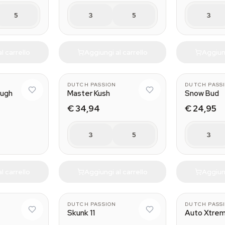
5
3
5
3
l carrello
Aggiungi al carrello
Aggiung
DUTCH PASSION
DUTCH PASS
ough
Master Kush
Snow Bud
€ 34,94
€ 24,95
3
5
3
l carrello
Aggiungi al carrello
Aggiung
DUTCH PASSION
DUTCH PASS
Skunk 11
Auto Xtre