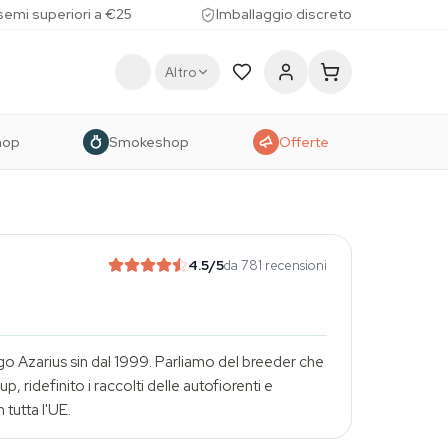
 semi superiori a €25
Imballaggio discreto
Altro
hop
Smokeshop
Offerte
4.5
/5
da 781 recensioni
o Azarius sin dal 1999. Parliamo del breeder che
idefinito i raccolti delle autofiorenti e
tutta l'UE.