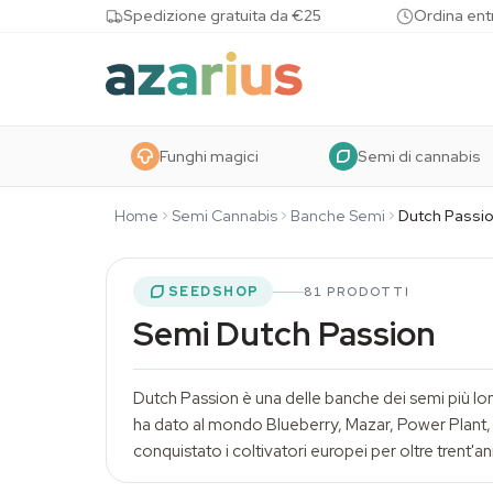
Skip to content
Spedizione gratuita da €25
Ordina entr
Funghi magici
Semi di cannabis
Home
Semi Cannabis
Banche Semi
Dutch Passi
SEEDSHOP
81 PRODOTTI
Semi Dutch Passion
Dutch Passion è una delle banche dei semi più lo
ha dato al mondo Blueberry, Mazar, Power Plant, 
conquistato i coltivatori europei per oltre trent'