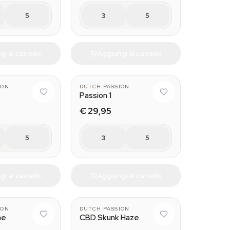
5
3
5
i al carrello
Aggiungi al carrello
ION
DUTCH PASSION
Passion 1
€ 29,95
5
3
5
i al carrello
Aggiungi al carrello
ION
DUTCH PASSION
me
CBD Skunk Haze