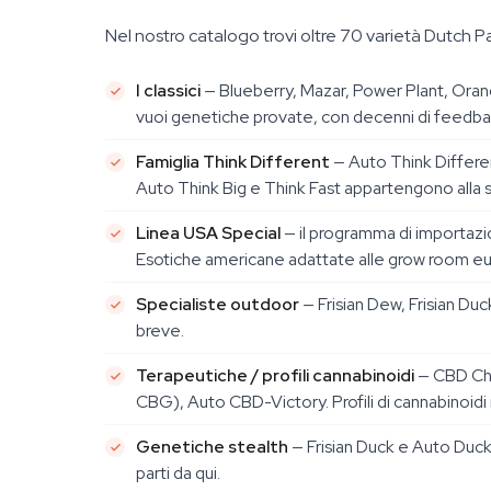
Nel nostro catalogo trovi oltre 70 varietà Dutch Pa
I classici
— Blueberry, Mazar, Power Plant, Oran
vuoi genetiche provate, con decenni di feedback
Famiglia Think Different
— Auto Think Different
Auto Think Big e Think Fast appartengono alla s
Linea USA Special
— il programma di importazi
Esotiche americane adattate alle grow room e
Specialiste outdoor
— Frisian Dew, Frisian Duc
breve.
Terapeutiche / profili cannabinoidi
— CBD Cha
CBG), Auto CBD-Victory. Profili di cannabinoidi r
Genetiche stealth
— Frisian Duck e Auto Duck
parti da qui.