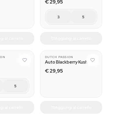
€ 29,95
3
5
i al carrello
Aggiungi al carrello
3
ION
DUTCH PASSION
Auto Blackberry Kush
€ 29,95
5
i al carrello
Aggiungi al carrello