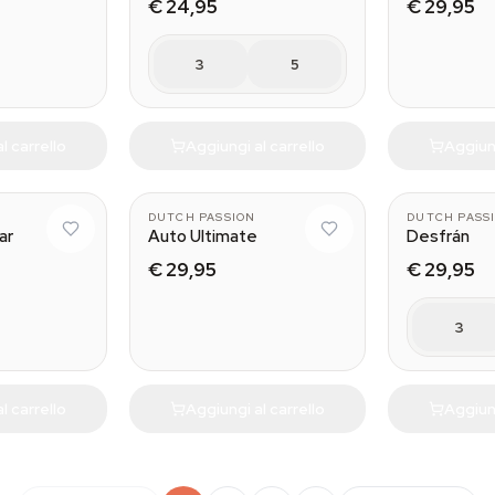
€ 24,95
€ 29,95
3
5
l carrello
Aggiungi al carrello
Aggiung
3
3
DUTCH PASSION
DUTCH PASS
ar
Auto Ultimate
Desfrán
€ 29,95
€ 29,95
3
l carrello
Aggiungi al carrello
Aggiung