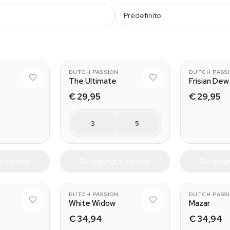
Predefinito
7
DUTCH PASSION
DUTCH PASS
The Ultimate
Frisian Dew
€ 29,95
€ 29,95
3
5
l carrello
Aggiungi al carrello
Aggiung
DUTCH PASSION
DUTCH PASS
White Widow
Mazar
€ 34,94
€ 34,94