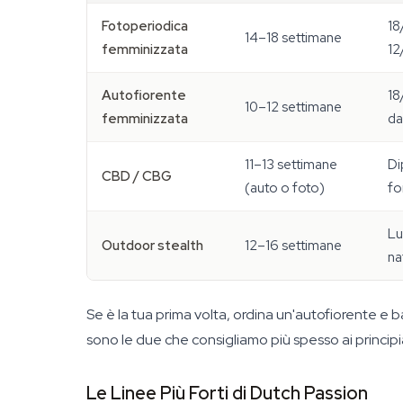
Fotoperiodica
18
14–18 settimane
femminizzata
12
Autofiorente
18
10–12 settimane
femminizzata
dal
11–13 settimane
Di
CBD / CBG
(auto o foto)
fo
Lu
Outdoor stealth
12–16 settimane
na
Se è la tua prima volta, ordina un'autofiorente e 
sono le due che consigliamo più spesso ai principi
Le Linee Più Forti di Dutch Passion