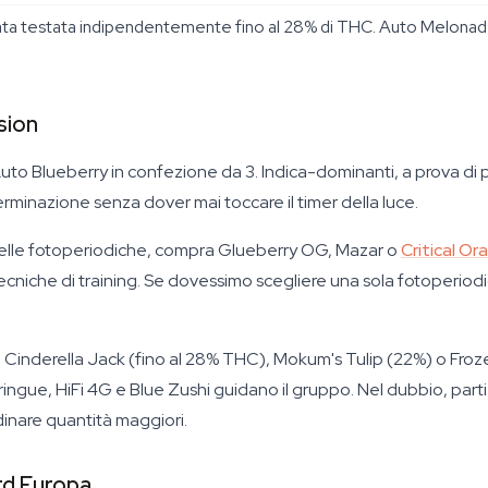
tata testata indipendentemente fino al 28% di THC. Auto Melon
sion
Auto Blueberry in confezione da 3. Indica-dominanti, a prova di p
erminazione senza dover mai toccare il timer della luce.
lo delle fotoperiodiche, compra Glueberry OG, Mazar o
Critical O
ecniche di training. Se dovessimo scegliere una sola fotoperiod
 Cinderella Jack (fino al 28% THC), Mokum's Tulip (22%) o Frozen
Meringue, HiFi 4G e Blue Zushi guidano il gruppo. Nel dubbio, p
dinare quantità maggiori.
ord Europa