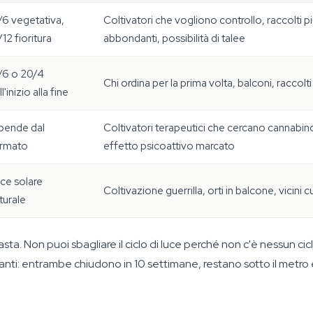
/6 vegetativa,
Coltivatori che vogliono controllo, raccolti p
/12 fioritura
abbondanti, possibilità di talee
/6 o 20/4
Chi ordina per la prima volta, balconi, raccolt
l'inizio alla fine
pende dal
Coltivatori terapeutici che cercano cannabin
rmato
effetto psicoattivo marcato
ce solare
Coltivazione guerrilla, orti in balcone, vicini c
turale
basta. Non puoi sbagliare il ciclo di luce perché non c'è nessun 
anti: entrambe chiudono in 10 settimane, restano sotto il metro e