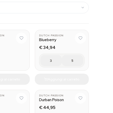
ION
DUTCH PASSION
Blueberry
€ 34,94
3
5
i al carrello
Aggiungi al carrello
ION
DUTCH PASSION
Durban Poison
€ 44,95