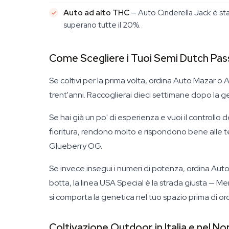
Auto ad alto THC
— Auto Cinderella Jack è s
superano tutte il 20%.
Come Scegliere i Tuoi Semi Dutch Pas
Se coltivi per la prima volta, ordina Auto Mazar o 
trent'anni. Raccoglierai dieci settimane dopo la g
Se hai già un po' di esperienza e vuoi il control
fioritura, rendono molto e rispondono bene alle t
Glueberry OG.
Se invece insegui i numeri di potenza, ordina Auto
botta, la linea USA Special è la strada giusta — 
si comporta la genetica nel tuo spazio prima di or
Coltivazione Outdoor in Italia e nel N