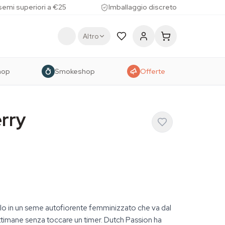
 semi superiori a €25
Imballaggio discreto
Altro
hop
Smokeshop
Offerte
rry
illo in un seme autofiorente femminizzato che va dal
ettimane senza toccare un timer. Dutch Passion ha