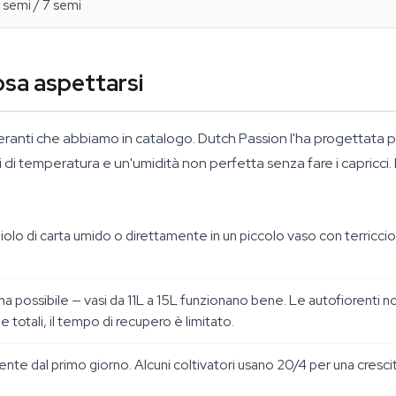
 semi / 7 semi
osa aspettarsi
leranti che abbiamo in catalogo. Dutch Passion l'ha progettata pe
sbalzi di temperatura e un'umidità non perfetta senza fare i capri
liolo di carta umido o direttamente in un piccolo vaso con terricci
prima possibile — vasi da 11L a 15L funzionano bene. Le autofiorenti
 totali, il tempo di recupero è limitato.
spente dal primo giorno. Alcuni coltivatori usano 20/4 per una cres