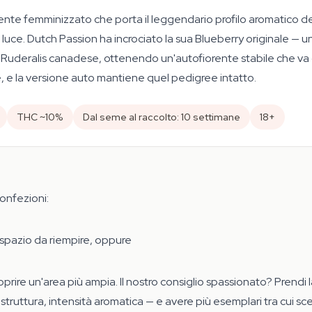
nte femminizzato che porta il leggendario profilo aromatico del 
 di luce. Dutch Passion ha incrociato la sua Blueberry originale — 
Ruderalis canadese, ottenendo un'autofiorente stabile che va da
e, e la versione auto mantiene quel pedigree intatto.
THC ~10%
Dal seme al raccolto: 10 settimane
18+
confezioni:
o spazio da riempire, oppure
 coprire un'area più ampia. Il nostro consiglio spassionato? Pren
struttura, intensità aromatica — e avere più esemplari tra cui sceg