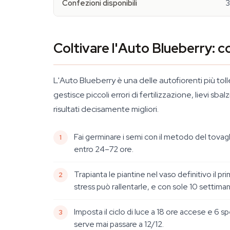
Confezioni disponibili
3
Coltivare l'Auto Blueberry: c
L'Auto Blueberry è una delle autofiorenti più tol
gestisce piccoli errori di fertilizzazione, lievi 
risultati decisamente migliori.
Fai germinare i semi con il metodo del tovag
entro 24–72 ore.
Trapianta le piantine nel vaso definitivo il 
stress può rallentarle, e con sole 10 settimane
Imposta il ciclo di luce a 18 ore accese e 6 
serve mai passare a 12/12.