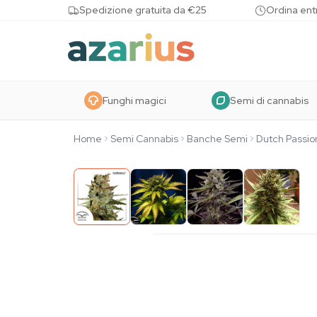
Skip to content
Spedizione gratuita da €25
Ordina entr
Funghi magici
Semi di cannabis
Home
Semi Cannabis
Banche Semi
Dutch Passio