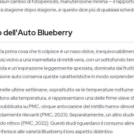
nessun cambio di fotoperiodo, manutenzione minima — il rappor
età stagione dopo stagione, e questo dice più di qualsiasi sched
o dell'Auto Blueberry
la prima cosa che ti colpisce è un naso dolce, inequivocabilment
più vicino a una marmellata di mirtilli vera, con un sottofondo te
da e un'espirazione leggermente speziata, dominata dai frutti di
versione auto conserva queste caratteristiche in modo sorprende
nelle ultime settimane, soprattutto se le temperature notturne
dono alla temperatura, e rappresentano una delle firme visive c
bblicata su PMC, cinque antocianine del mirtillo hanno dimostra
olarmente rilevanti (PMC, 2023). Separatamente, un altro studio
ido nitrico (PMC, 2022). Questi studi riguardano il consumo alimen
erisce alle varietà Blueberry il loro aspetto distintivo.