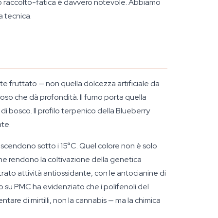
to raccolto-fatica è davvero notevole. Abbiamo
a tecnica.
e fruttato — non quella dolcezza artificiale da
rroso che dà profondità. Il fumo porta quella
 bosco. Il profilo terpenico della Blueberry
nte.
 scendono sotto i 15°C. Quel colore non è solo
he rendono la coltivazione della genetica
to attività antiossidante, con le antocianine di
 su PMC ha evidenziato che i polifenoli del
tare di mirtilli, non la cannabis — ma la chimica