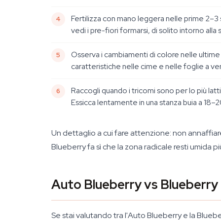
Fertilizza con mano leggera nelle prime 2–3 
vedi i pre-fiori formarsi, di solito intorno all
Osserva i cambiamenti di colore nelle ultime 
caratteristiche nelle cime e nelle foglie a ve
Raccogli quando i tricomi sono per lo più lat
Essicca lentamente in una stanza buia a 18–20
Un dettaglio a cui fare attenzione: non annaffiar
Blueberry fa sì che la zona radicale resti umida più
Auto Blueberry vs Blueberry 
Se stai valutando tra l'Auto Blueberry e la Blueb