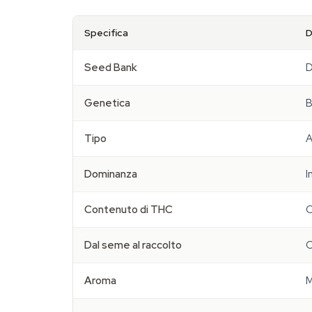
Specifica
D
Seed Bank
D
Genetica
B
Tipo
A
Dominanza
I
Contenuto di THC
C
Dal seme al raccolto
C
Aroma
M