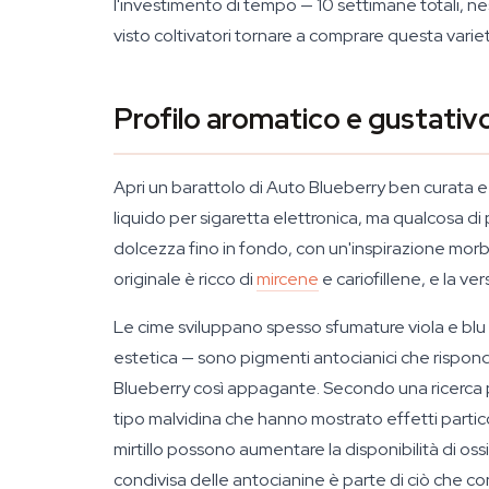
l'investimento di tempo — 10 settimane totali, 
visto coltivatori tornare a comprare questa vari
Profilo aromatico e gustativ
Apri un barattolo di Auto Blueberry ben curata e 
liquido per sigaretta elettronica, ma qualcosa di 
dolcezza fino in fondo, con un'inspirazione morbi
originale è ricco di
mircene
e cariofillene, e la 
Le cime sviluppano spesso sfumature viola e blu 
estetica — sono pigmenti antocianici che rispon
Blueberry così appagante. Secondo una ricerca pu
tipo malvidina che hanno mostrato effetti partic
mirtillo possono aumentare la disponibilità di oss
condivisa delle antocianine è parte di ciò che conf