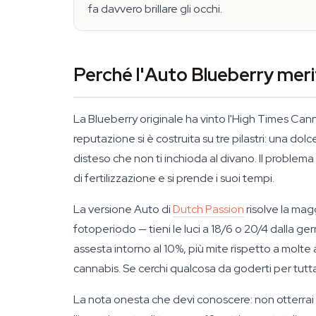
fa davvero brillare gli occhi.
Perché l'Auto Blueberry meri
La Blueberry originale ha vinto l'High Times Can
reputazione si è costruita su tre pilastri: una do
disteso che non ti inchioda al divano. Il problema
di fertilizzazione e si prende i suoi tempi.
La versione Auto di
Dutch Passion
risolve la magg
fotoperiodo — tieni le luci a 18/6 o 20/4 dalla ge
assesta intorno al 10%, più mite rispetto a molte
cannabis. Se cerchi qualcosa da goderti per tutta 
La nota onesta che devi conoscere: non otterrai