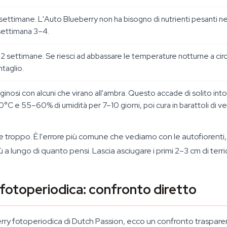
settimane. L'Auto Blueberry non ha bisogno di nutrienti pesanti n
a settimana 3–4.
2 settimane. Se riesci ad abbassare le temperature notturne a circa
ntaglio.
tiginosi con alcuni che virano all'ambra. Questo accade di solito in
°C e 55–60% di umidità per 7–10 giorni, poi cura in barattoli di ve
e troppo. È l'errore più comune che vediamo con le autofiorenti,
 a lungo di quanto pensi. Lascia asciugare i primi 2–3 cm di terric
fotoperiodica: confronto diretto
erry fotoperiodica di Dutch Passion, ecco un confronto trasparent