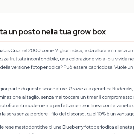
ta un posto nella tua grow box
nabis Cup nel 2000 come Miglior Indica, e da allora è rimasta u
lcezza fruttata inconfondibile, una colorazione viola-blu vivida ne
 della versione fotoperiodica? Può essere capricciosa. Vuole un c
ior parte di queste scocciature. Grazie alla genetica Ruderalis, la
rminazione al taglio, senza mai toccare un timer. Il compromesso 
 autofiorenti moderne ma perfettamente in linea con le varietà o
la sera senza perdere il filo del discorso, quel 10% è un vantaggi
 le rese mastodontiche di una Blueberry fotoperiodica allenata 