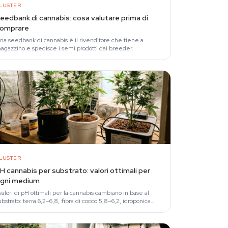
LUSTER
eedbank di cannabis: cosa valutare prima di
omprare
na seedbank di cannabis è il rivenditore che tiene a
agazzino e spedisce i semi prodotti dai breeder.
LUSTER
H cannabis per substrato: valori ottimali per
gni medium
 valori di pH ottimali per la cannabis cambiano in base al
ubstrato: terra 6,2–6,8, fibra di cocco 5,8–6,2, idroponica
,5–6,1, lana di roccia 5,5–6,0 e…