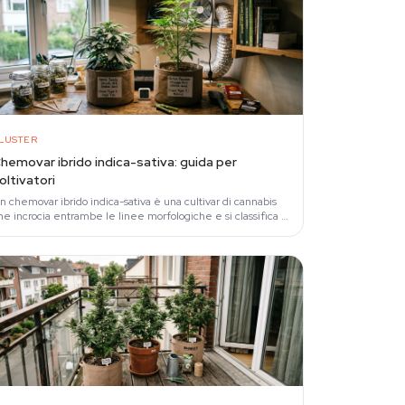
LUSTER
hemovar ibrido indica-sativa: guida per
oltivatori
n chemovar ibrido indica-sativa è una cultivar di cannabis
he incrocia entrambe le linee morfologiche e si classifica in
ase alla sua impronta…