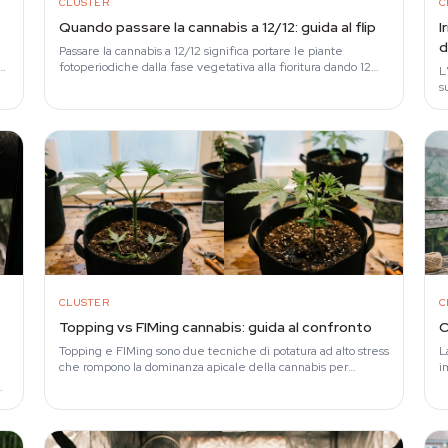
CLUSTER
C
Quando passare la cannabis a 12/12: guida al flip
I
d
Passare la cannabis a 12/12 significa portare le piante
r
fotoperiodiche dalla fase vegetativa alla fioritura dando 12
L
ore di luce e 12 di buio ininterrotto.
s
d
CLUSTER
C
Topping vs FIMing cannabis: guida al confronto
C
Topping e FIMing sono due tecniche di potatura ad alto stress
L
che rompono la dominanza apicale della cannabis per
i
generare più cime principali.
f