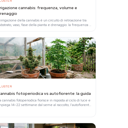
LUSTER
rrigazione cannabis: frequenza, volume e
renaggio
'irrigazione della cannabis è un circuito di retroazione tra
ubstrato, vaso, fase della pianta e drenaggio: la frequenza la
etta il peso del vaso, il…
LUSTER
annabis fotoperiodica vs autofiorente: la guida
a cannabis fotoperiodica fiorisce in risposta al ciclo di luce e
mpiega 14–22 settimane dal seme al raccolto; l'autofiorente
iorisce in base all'età e…