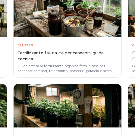
CLUSTER
C
Fertilizzante fai-da-te per cannabis: guida
C
tecnica
G
Guida pratica al fertilizzante organico fatto in casa per
G
cannabis: compost, tè aerobico, booster di potassio e azoto.
i
Fonti citate e schema d'uso.
M