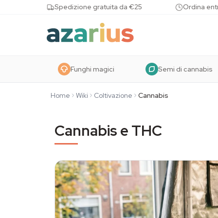
Skip to content
Spedizione gratuita da €25
Ordina entr
Funghi magici
Semi di cannabis
Home
Wiki
Coltivazione
Cannabis
Cannabis e THC