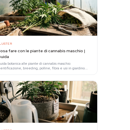
LUSTER
osa fare con le piante di cannabis maschio |
uida
uida botanica alle piante di cannabis maschio:
dentificazione, breeding, polline, fibra e usi in giardino.
ateriale informativo 18+.