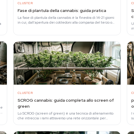
CLUSTER
C
Fase di plantula della cannabis: guida pratica
S
c
La fase di plantula della cannabis è la finestra di 14-21 giorni
in cui, dall'apertura dei cotiledoni alla comparsa del terzo o
a
U
quarto nodo vero, si…
m
CLUSTER
C
SCROG cannabis: guida completa allo screen of
p
green
o
he
,
Lo SCROG (screen of green) è una tecnica di allenamento
I
che intreccia i rami attraverso una rete orizzontale per
s
appiattire la chioma ed esporre…
5