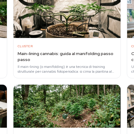
CLUSTER
C
Main-lining cannabis: guida al manifolding passo
C
passo
c
Il main-lining (o manifolding) è una tecnica di training
U
strutturale per cannabis fotoperiodica: si cima la piantina al
c
terzo nodo e si legano i due germogli…
b