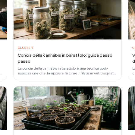
CLUSTER
C
Concia della cannabis in barattolo: guida passo
V
passo
d
La concia della cannabis in barattolo è una tecnica post-
L
essiccazione che fa riposare le cime rifilate in vetro sigillato
u
al 60-65% di umidità relativa…
c