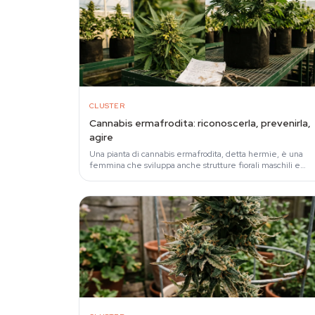
CLUSTER
Cannabis ermafrodita: riconoscerla, prevenirla,
agire
Una pianta di cannabis ermafrodita, detta hermie, è una
femmina che sviluppa anche strutture fiorali maschili e
rilascia polline capace di seminare l'intero…