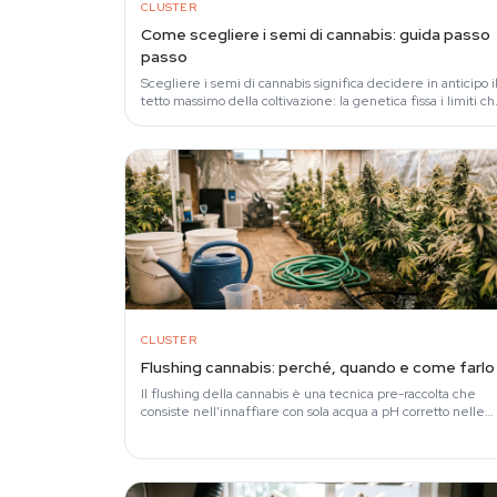
CLUSTER
Come scegliere i semi di cannabis: guida passo
passo
Scegliere i semi di cannabis significa decidere in anticipo i
tetto massimo della coltivazione: la genetica fissa i limiti c
luce, nutrienti e training…
CLUSTER
Flushing cannabis: perché, quando e come farlo
Il flushing della cannabis è una tecnica pre-raccolta che
consiste nell'innaffiare con sola acqua a pH corretto nelle
ultime settimane, per ridurre le…