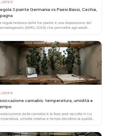
LUSTER
egola 3 piante Germania vs Paesi Bassi, Cechia,
pagna
a regola tedesca delle tre piante è una disposizione del
annabisgesetz (BMG, 2024) che permette agli adulti
aggiorenni di coltivare fino a tre piante di…
LUSTER
ssiccazione cannabis: temperatura, umidità e
tempo
'essiccazione della cannabis è la fase post-raccolta in cui
emperatura, umidità relativa e tempo decidono la qualità
inale del prodotto.