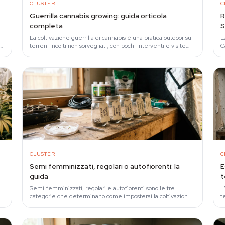
CLUSTER
C
Guerrilla cannabis growing: guida orticola
R
completa
S
l
La coltivazione guerrilla di cannabis è una pratica outdoor su
L
he
terreni incolti non sorvegliati, con pochi interventi e visite
C
rade lungo la stagione.
m
CLUSTER
C
Semi femminizzati, regolari o autofiorenti: la
E
guida
Semi femminizzati, regolari e autofiorenti sono le tre
L
categorie che determinano come imposterai la coltivazione:
t
dimensioni della grow box, ciclo luce…
f