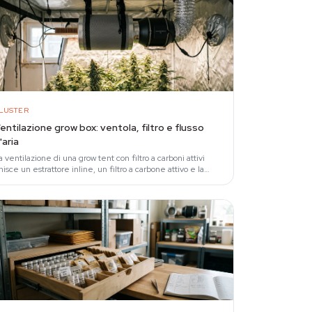
LUSTER
entilazione grow box: ventola, filtro e flusso
'aria
a ventilazione di una grow tent con filtro a carboni attivi
nisce un estrattore inline, un filtro a carbone attivo e la
ircolazione interna per ricambiare…