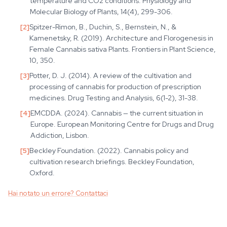
temperature and CO2 conditions. Physiology and
Molecular Biology of Plants, 14(4), 299-306.
[
2
]
Spitzer-Rimon, B., Duchin, S., Bernstein, N., &
Kamenetsky, R. (2019). Architecture and Florogenesis in
Female Cannabis sativa Plants. Frontiers in Plant Science,
10, 350.
[
3
]
Potter, D. J. (2014). A review of the cultivation and
processing of cannabis for production of prescription
medicines. Drug Testing and Analysis, 6(1-2), 31-38.
[
4
]
EMCDDA. (2024). Cannabis — the current situation in
Europe. European Monitoring Centre for Drugs and Drug
Addiction, Lisbon.
[
5
]
Beckley Foundation. (2022). Cannabis policy and
cultivation research briefings. Beckley Foundation,
Oxford.
Hai notato un errore? Contattaci