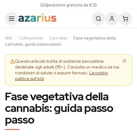
Skip to content
Spedizione gratuita da €25
Wiki
·
Coltivazione
·
Cannabis
·
Fase vegetativa della
cannabis: guida passo passo
Questo articolo tratta di sostanze psicoattive
destinate agli adulti (18+). Consulta un medico se hai
condizioni di salute o assumi farmaci.
La nostra
politica sull'età
Fase vegetativa della
cannabis: guida passo
passo