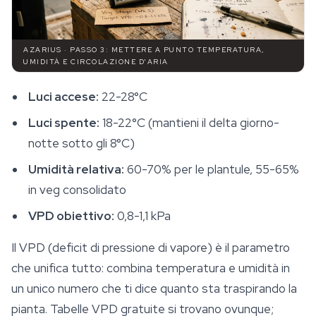
AZARIUS · PASSO 3: METTERE A PUNTO TEMPERATURA,
UMIDITÀ E CIRCOLAZIONE D'ARIA
Luci accese:
22-28°C
Luci spente:
18-22°C (mantieni il delta giorno-
notte sotto gli 8°C)
Umidità relativa:
60-70% per le plantule, 55-65%
in veg consolidato
VPD obiettivo:
0,8-1,1 kPa
Il VPD (deficit di pressione di vapore) è il parametro
che unifica tutto: combina temperatura e umidità in
un unico numero che ti dice quanto sta traspirando la
pianta. Tabelle VPD gratuite si trovano ovunque;