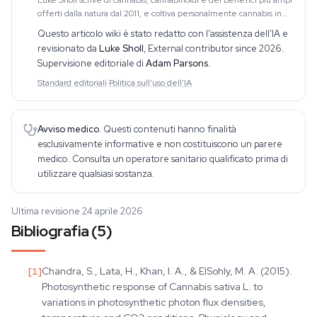
Luke Sholl scrive di cannabis, cannabinoidi e dei benefici più ampi
offerti dalla natura dal 2011, e coltiva personalmente cannabis in
grow tent domestiche da oltre un decennio. Questa esperienza
Questo articolo wiki è stato redatto con l’assistenza dell’IA e
diretta di coltivazione
revisionato da
Luke Sholl
,
External contributor since 2026
.
Supervisione editoriale di
Adam Parsons
.
Standard editoriali
·
Politica sull'uso dell'IA
Avviso medico.
Questi contenuti hanno finalità
esclusivamente informative e non costituiscono un parere
medico. Consulta un operatore sanitario qualificato prima di
utilizzare qualsiasi sostanza.
Ultima revisione 24 aprile 2026
Bibliografia (5)
[
1
]
Chandra, S., Lata, H., Khan, I. A., & ElSohly, M. A. (2015).
Photosynthetic response of Cannabis sativa L. to
variations in photosynthetic photon flux densities,