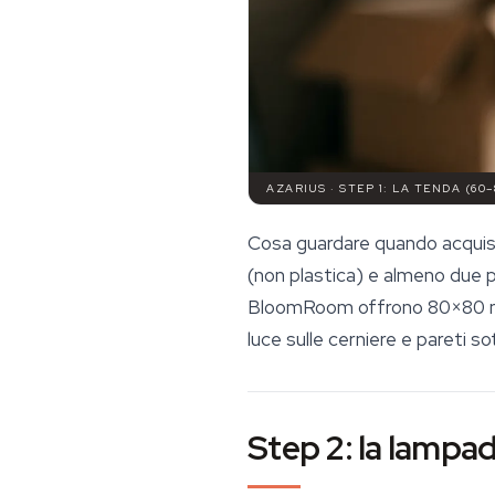
AZARIUS · STEP 1: LA TENDA (60–
Cosa guardare quando acquis
(non plastica) e almeno due p
BloomRoom offrono 80×80 nel
luce sulle cerniere e pareti sot
Step 2: la lampa