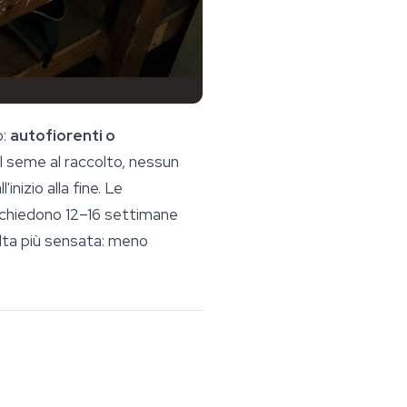
o:
autofiorenti o
dal seme al raccolto, nessun
inizio alla fine. Le
 richiedono 12–16 settimane
elta più sensata: meno