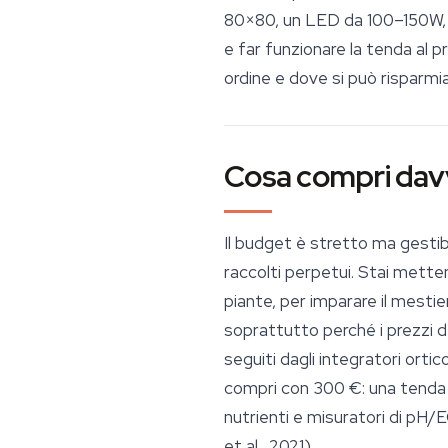
80×80, un LED da 100–150W, ve
e far funzionare la tenda al 
ordine e dove si può risparmia
Cosa compri dav
Il budget è stretto ma gestib
raccolti perpetui. Stai mette
piante, per imparare il mesti
soprattutto perché i prezzi d
seguiti dagli integratori orti
compri con 300 €: una tenda 
nutrienti e misuratori di pH/
et al., 2021).