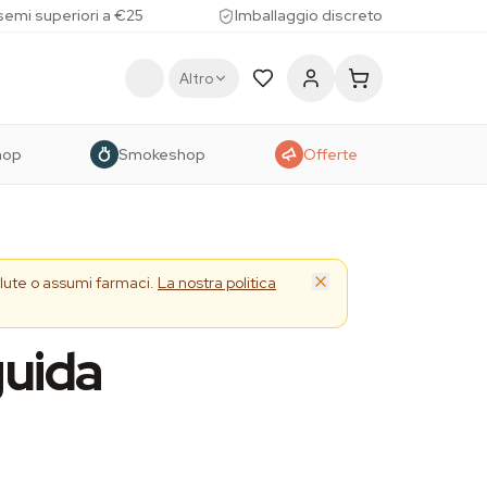
 semi superiori a €25
Imballaggio discreto
Altro
hop
Smokeshop
Offerte
alute o assumi farmaci.
La nostra politica
guida