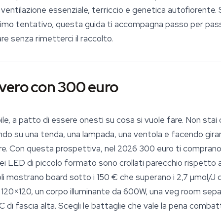
ntilazione essenziale, terriccio e genetica autofiorente. 
primo tentativo, questa guida ti accompagna passo per passo
re senza rimetterci il raccolto.
vero con 300 euro
ile, a patto di essere onesti su cosa si vuole fare. Non st
ndo su una tenda, una lampada, una ventola e facendo girar
ere. Con questa prospettiva, nel 2026 300 euro ti comprano
ei LED di piccolo formato sono crollati parecchio rispetto a
coli mostrano board sotto i 150 € che superano i 2,7 µmol/J 
120×120, un corpo illuminante da 600W, una veg room separ
EC di fascia alta. Scegli le battaglie che vale la pena comb