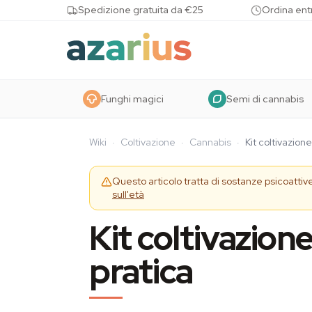
Skip to content
Spedizione gratuita da €25
Ordina entr
Funghi magici
Semi di cannabis
Wiki
·
Coltivazione
·
Cannabis
·
Kit coltivazion
Questo articolo tratta di sostanze psicoattiv
sull'età
Kit coltivazion
pratica