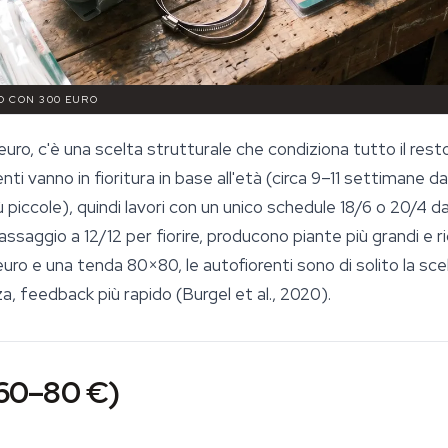
O CON 300 EURO
uro, c'è una scelta strutturale che condiziona tutto il rest
enti vanno in fioritura in base all'età (circa 9–11 settimane 
 piccole), quindi lavori con un unico schedule 18/6 o 20/4 dall'
passaggio a 12/12 per fiorire, producono piante più grandi e
euro e una tenda 80×80, le autofiorenti sono di solito la sc
a, feedback più rapido (Burgel et al., 2020).
 (60–80 €)