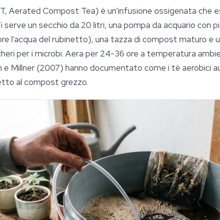
CT, Aerated Compost Tea) è un'infusione ossigenata che est
 serve un secchio da 20 litri, una pompa da acquario con p
ore l'acqua del rubinetto), una tazza di compost maturo e 
heri per i microbi. Aera per 24-36 ore a temperatura ambie
am e Millner (2007) hanno documentato come i tè aerobici 
petto al compost grezzo.