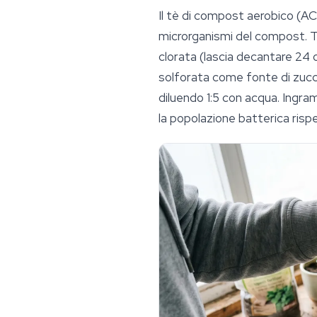
Il tè di compost aerobico (A
microrganismi del compost. Ti
clorata (lascia decantare 24 
solforata come fonte di zucc
diluendo 1:5 con acqua. Ingr
la popolazione batterica ris