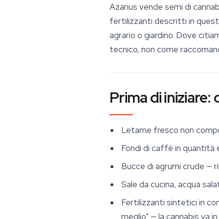
Azarius vende semi di cannab
fertilizzanti descritti in que
agrario o giardino. Dove citia
tecnico, non come raccomand
Prima di iniziare
Letame fresco non compost
Fondi di caffè in quantità 
Bucce di agrumi crude — ril
Sale da cucina, acqua salat
Fertilizzanti sintetici in c
meglio" — la cannabis va i