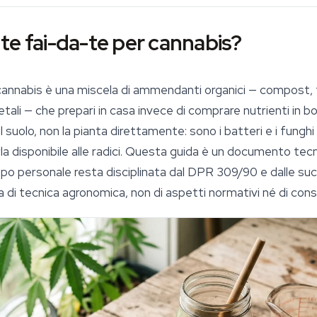
ante fai-da-te per cannabis?
r cannabis è una miscela di ammendanti organici — compost,
tali — che prepari in casa invece di comprare nutrienti in bot
l suolo, non la pianta direttamente: sono i batteri e i fungh
a disponibile alle radici. Questa guida è un documento tecnico
opo personale resta disciplinata dal DPR 309/90 e dalle su
ta di tecnica agronomica, non di aspetti normativi né di con