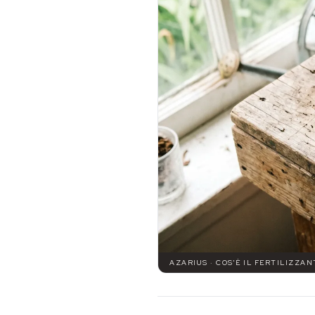
AZARIUS · COS'È IL FERTILIZZA