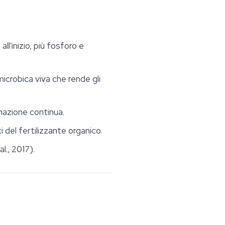
ll'inizio, più fosforo e
icrobica viva che rende gli
nazione continua.
 del fertilizzante organico.
l., 2017).