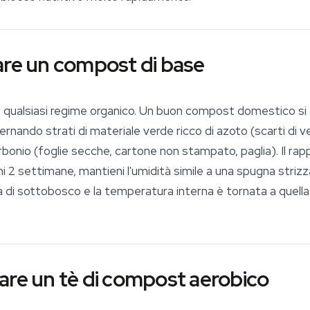
are un compost di base
i qualsiasi regime organico. Un buon compost domestico si
ernando strati di materiale verde ricco di azoto (scarti di ve
rbonio (foglie secche, cartone non stampato, paglia). Il rap
ni 2 settimane, mantieni l'umidità simile a una spugna striz
ra di sottobosco e la temperatura interna è tornata a quel
are un tè di compost aerobico