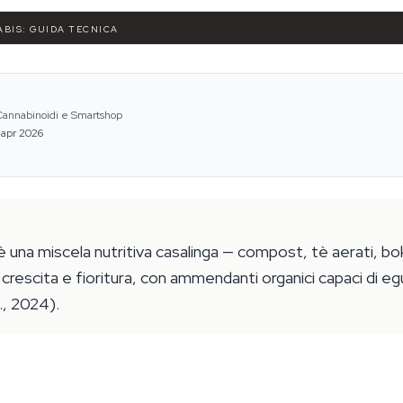
ABIS: GUIDA TECNICA
 Cannabinoidi e Smartshop
 apr 2026
 è una miscela nutritiva casalinga — compost, tè aerati, bok
n crescita e fioritura, con ammendanti organici capaci di eg
., 2024).