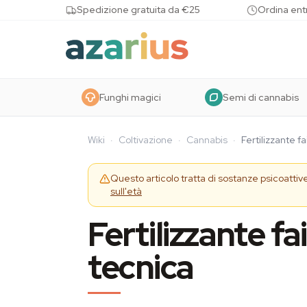
Skip to content
Spedizione gratuita da €25
Ordina entr
Funghi magici
Semi di cannabis
Wiki
·
Coltivazione
·
Cannabis
·
Fertilizzante f
Questo articolo tratta di sostanze psicoattiv
sull'età
Fertilizzante f
tecnica