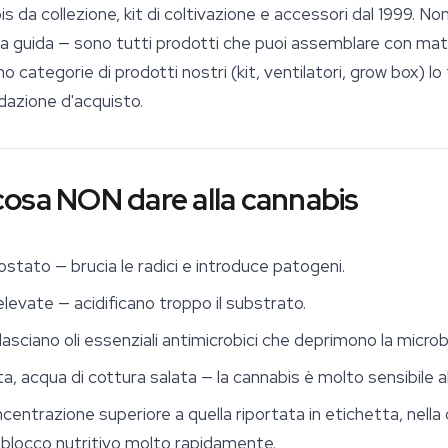
is da collezione,
kit di coltivazione
e accessori dal 1999. No
sta guida — sono tutti prodotti che puoi assemblare con mate
mo categorie di prodotti nostri (kit, ventilatori, grow box)
azione d'acquisto.
: cosa NON dare alla cannabis
ato — brucia le radici e introduce patogeni.
elevate — acidificano troppo il substrato.
asciano oli essenziali antimicrobici che deprimono la microbi
a, acqua di cottura salata — la cannabis è molto sensibile al
oncentrazione superiore a quella riportata in etichetta, nella 
n blocco nutritivo molto rapidamente.