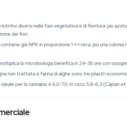
tritivi diversi nelle fasi vegetativa e di fioritura: più azoto a
one dei fiori.
tiene già NPK in proporzione 1-1-1 circa, più una colonia m
moltiplica la microbiologia benefica in 24-36 ore con ossige
gna non trattata e farina di alghe sono tre pilastri economici
 ideale per la cannabis è 6,0-7,0; in coco 5,8-6,3 (Caplan et a
merciale