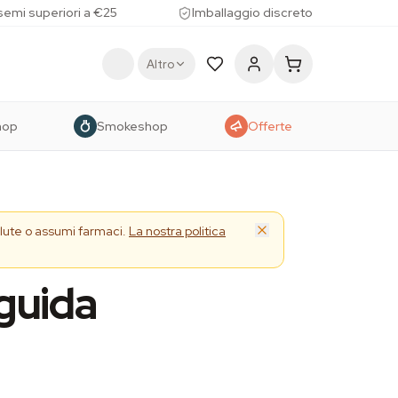
 semi superiori a €25
Imballaggio discreto
Altro
hop
Smokeshop
Offerte
alute o assumi farmaci.
La nostra politica
 guida