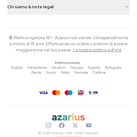
Info spedizione
support@azarius.com
Smokeshop
Chi siamo & note legali
+31(0)204897914
Politica di reso
Smartshop
Chi è Azarius
Garanzia di qualità
Herbshop
Wiki
Contattaci
Growshop
Blog
🔞
Politica rigorosa 18+. Azarius non vende consapevolmente
FAQ
a minori di 18 anni. Effettuando un ordine confermi di essere
Scrittori
Informativa sulla privacy
maggiorenne nel tuo paese.
La nostra politica sull'età
Linee guida editoriali
Internazionale
Strumenti e Calcolatori
English
·
Nederlands
·
Deutsch
·
Français
·
Español
·
Português
·
Dansk
·
Suomi
·
Polski
·
Svenska
·
Čeština
Promozioni
Mappa del sito
© 2026 Azarius. Tutti i diritti riservati.