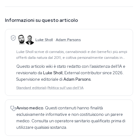
Informazioni su questo articolo
Luke Sholl
·
Adam Parsons
Luke Sholl scrive di cannabis, cannabinoidi e dei benefici più ampi
offerti dalla natura dal 2011, e coltiva personalmente cannabis in
grow tent domestiche da oltre un decennio. Questa esperienza
Questo articolo wiki è stato redatto con l’assistenza dell’IA e
diretta di coltivazione
revisionato da
Luke Sholl
,
External contributor since 2026
.
Supervisione editoriale di
Adam Parsons
.
Standard editoriali
·
Politica sull'uso dell'IA
Avviso medico.
Questi contenuti hanno finalità
esclusivamente informative e non costituiscono un parere
medico. Consulta un operatore sanitario qualificato prima di
utilizzare qualsiasi sostanza.