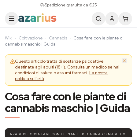
Skip to content
Spedizione gratuita da €25
Wiki
·
Coltivazione
·
Cannabis
·
Cosa fare con le piante di
cannabis maschio | Guida
Questo articolo tratta di sostanze psicoattive
destinate agli adulti (18+). Consulta un medico se hai
condizioni di salute o assumi farmaci.
La nostra
politica sull'età
Cosa fare con le piante di
cannabis maschio | Guida
AZARIUS · COSA FARE CON LE PIANTE DI CANNABIS MASCHIO