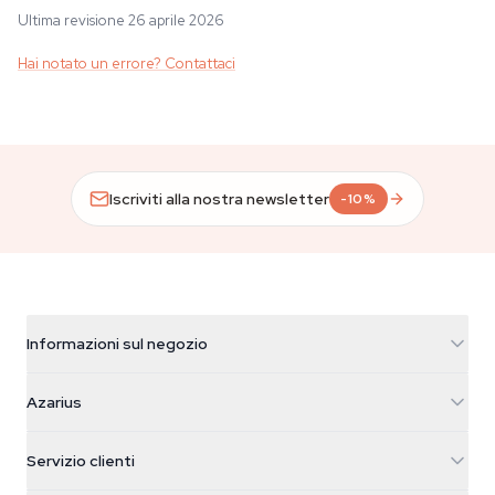
Ultima revisione 26 aprile 2026
Hai notato un errore? Contattaci
Iscriviti alla nostra newsletter
-10%
Informazioni sul negozio
Azarius
Azarius
Galvaniweg 11
5482 TN Schijndel
Semi di cannabis
Servizio clienti
Nederland
Funghi magici