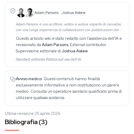
Adam Parsons
·
Joshua Askew
Adam Parsons è uno scrittore, editor e autore esperto di cannabis,
con una lunga esperienza di collaborazioni con pubblicazioni del
settore. Il suo lavoro riguarda CBD, psichedelici, etnobotanici e
Questo articolo wiki è stato redatto con l’assistenza dell’IA e
temi correlati. Realiz
revisionato da
Adam Parsons
,
External contributor
.
Supervisione editoriale di
Joshua Askew
.
Standard editoriali
·
Politica sull'uso dell'IA
Avviso medico.
Questi contenuti hanno finalità
esclusivamente informative e non costituiscono un parere
medico. Consulta un operatore sanitario qualificato prima di
utilizzare qualsiasi sostanza.
Ultima revisione 25 aprile 2026
Bibliografia (3)