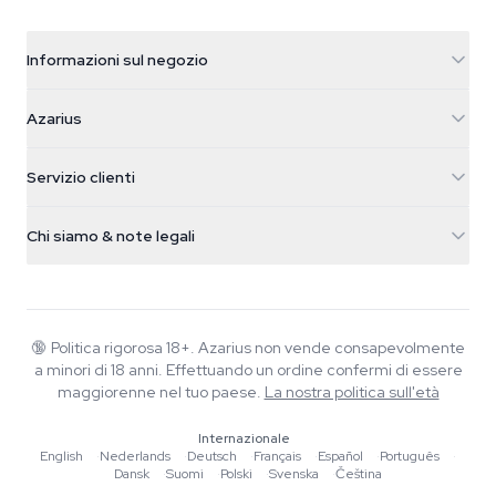
Informazioni sul negozio
Azarius
Azarius
Galvaniweg 11
5482 TN Schijndel
Semi di cannabis
Servizio clienti
Nederland
Funghi magici
Info spedizione
support@azarius.com
Smokeshop
Chi siamo & note legali
+31(0)204897914
Politica di reso
Smartshop
Chi è Azarius
Garanzia di qualità
Herbshop
Wiki
Contattaci
Growshop
Blog
🔞
Politica rigorosa 18+. Azarius non vende consapevolmente
FAQ
a minori di 18 anni. Effettuando un ordine confermi di essere
Scrittori
Informativa sulla privacy
maggiorenne nel tuo paese.
La nostra politica sull'età
Linee guida editoriali
Internazionale
Strumenti e Calcolatori
English
·
Nederlands
·
Deutsch
·
Français
·
Español
·
Português
·
Dansk
·
Suomi
·
Polski
·
Svenska
·
Čeština
Promozioni