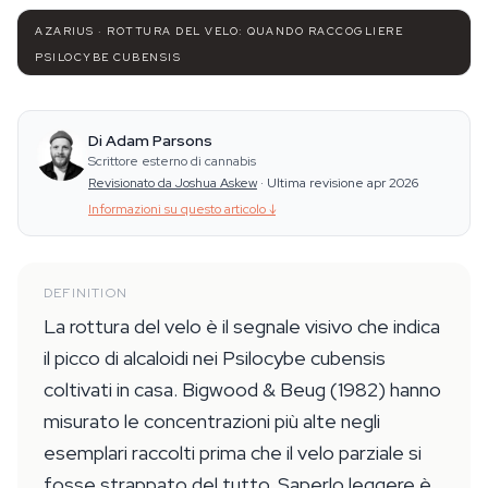
AZARIUS · ROTTURA DEL VELO: QUANDO RACCOGLIERE
PSILOCYBE CUBENSIS
Di Adam Parsons
Scrittore esterno di cannabis
Revisionato da Joshua Askew
·
Ultima revisione apr 2026
Informazioni su questo articolo
↓
DEFINITION
La rottura del velo è il segnale visivo che indica
il picco di alcaloidi nei Psilocybe cubensis
coltivati in casa. Bigwood & Beug (1982) hanno
misurato le concentrazioni più alte negli
esemplari raccolti prima che il velo parziale si
fosse strappato del tutto. Saperlo leggere è