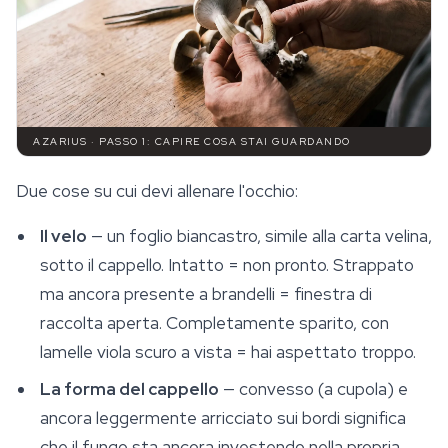
AZARIUS · PASSO 1: CAPIRE COSA STAI GUARDANDO
Due cose su cui devi allenare l'occhio:
Il velo
— un foglio biancastro, simile alla carta velina,
sotto il cappello. Intatto = non pronto. Strappato
ma ancora presente a brandelli = finestra di
raccolta aperta. Completamente sparito, con
lamelle viola scuro a vista = hai aspettato troppo.
La forma del cappello
— convesso (a cupola) e
ancora leggermente arricciato sui bordi significa
che il fungo sta ancora investendo nella propria