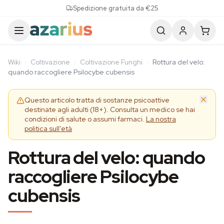
Skip to content
Spedizione gratuita da €25
Wiki
·
Coltivazione
·
Coltivazione Funghi
·
Rottura del velo:
quando raccogliere Psilocybe cubensis
Questo articolo tratta di sostanze psicoattive
destinate agli adulti (18+). Consulta un medico se hai
condizioni di salute o assumi farmaci.
La nostra
politica sull'età
Rottura del velo: quando
raccogliere Psilocybe
cubensis