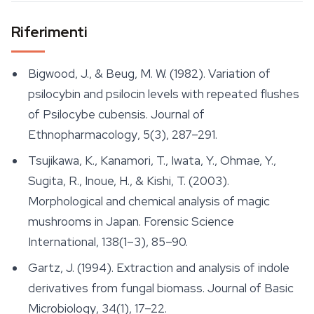
Riferimenti
Bigwood, J., & Beug, M. W. (1982). Variation of
psilocybin and psilocin levels with repeated flushes
of
Psilocybe cubensis
.
Journal of
Ethnopharmacology
, 5(3), 287–291.
Tsujikawa, K., Kanamori, T., Iwata, Y., Ohmae, Y.,
Sugita, R., Inoue, H., & Kishi, T. (2003).
Morphological and chemical analysis of magic
mushrooms in Japan.
Forensic Science
International
, 138(1–3), 85–90.
Gartz, J. (1994). Extraction and analysis of indole
derivatives from fungal biomass.
Journal of Basic
Microbiology
, 34(1), 17–22.