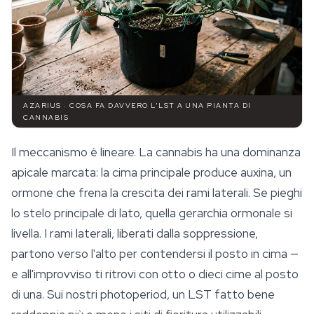
AZARIUS · COSA FA DAVVERO L'LST A UNA PIANTA DI
CANNABIS
Il meccanismo è lineare. La cannabis ha una dominanza
apicale marcata: la cima principale produce auxina, un
ormone che frena la crescita dei rami laterali. Se pieghi
lo stelo principale di lato, quella gerarchia ormonale si
livella. I rami laterali, liberati dalla soppressione,
partono verso l'alto per contendersi il posto in cima —
e all'improvviso ti ritrovi con otto o dieci cime al posto
di una. Sui nostri photoperiod, un LST fatto bene