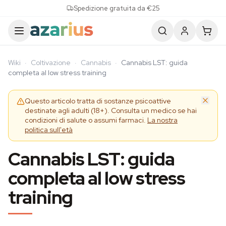
Skip to content
Spedizione gratuita da €25
Wiki
·
Coltivazione
·
Cannabis
·
Cannabis LST: guida
completa al low stress training
Questo articolo tratta di sostanze psicoattive
destinate agli adulti (18+). Consulta un medico se hai
condizioni di salute o assumi farmaci.
La nostra
politica sull'età
Cannabis LST: guida
completa al low stress
training