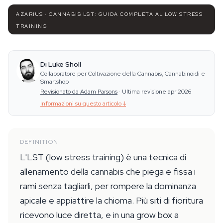
AZARIUS · CANNABIS LST: GUIDA COMPLETA AL LOW STRESS
TRAINING
Di Luke Sholl
Collaboratore per Coltivazione della Cannabis, Cannabinoidi e
Smartshop
Revisionato da Adam Parsons
·
Ultima revisione apr 2026
Informazioni su questo articolo
↓
DEFINITION
L'LST (low stress training) è una tecnica di
allenamento della cannabis che piega e fissa i
rami senza tagliarli, per rompere la dominanza
apicale e appiattire la chioma. Più siti di fioritura
ricevono luce diretta, e in una grow box a