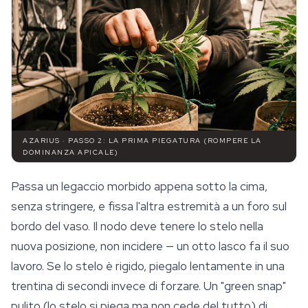
AZARIUS · PASSO 2: LA PRIMA PIEGATURA (ROMPERE LA
DOMINANZA APICALE)
Passa un legaccio morbido appena sotto la cima,
senza stringere, e fissa l'altra estremità a un foro sul
bordo del vaso. Il nodo deve tenere lo stelo nella
nuova posizione, non incidere — un otto lasco fa il suo
lavoro. Se lo stelo è rigido, piegalo lentamente in una
trentina di secondi invece di forzare. Un "green snap"
pulito (lo stelo si piega ma non cede del tutto) di