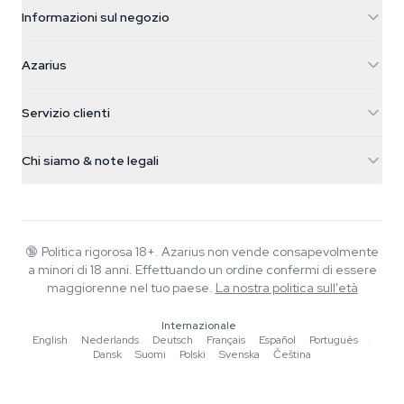
Informazioni sul negozio
Azarius
Azarius
Galvaniweg 11
5482 TN Schijndel
Semi di cannabis
Servizio clienti
Nederland
Funghi magici
Info spedizione
support@azarius.com
Smokeshop
Chi siamo & note legali
+31(0)204897914
Politica di reso
Smartshop
Chi è Azarius
Garanzia di qualità
Herbshop
Wiki
Contattaci
Growshop
Blog
🔞
Politica rigorosa 18+. Azarius non vende consapevolmente
FAQ
a minori di 18 anni. Effettuando un ordine confermi di essere
Musica
Informativa sulla privacy
maggiorenne nel tuo paese.
La nostra politica sull'età
Scrittori
Internazionale
Linee guida editoriali
English
·
Nederlands
·
Deutsch
·
Français
·
Español
·
Português
·
Dansk
·
Suomi
·
Polski
·
Svenska
·
Čeština
Strumenti e Calcolatori
Promozioni