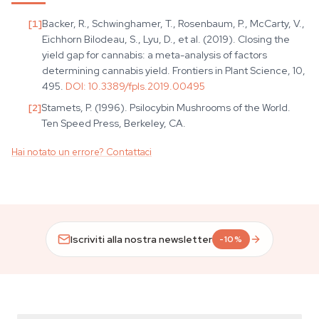
[
1
]
Backer, R., Schwinghamer, T., Rosenbaum, P., McCarty, V.,
Eichhorn Bilodeau, S., Lyu, D., et al. (2019). Closing the
yield gap for cannabis: a meta-analysis of factors
determining cannabis yield. Frontiers in Plant Science, 10,
495.
DOI:
10.3389/fpls.2019.00495
[
2
]
Stamets, P. (1996). Psilocybin Mushrooms of the World.
Ten Speed Press, Berkeley, CA.
Hai notato un errore? Contattaci
Iscriviti alla nostra newsletter
-10%