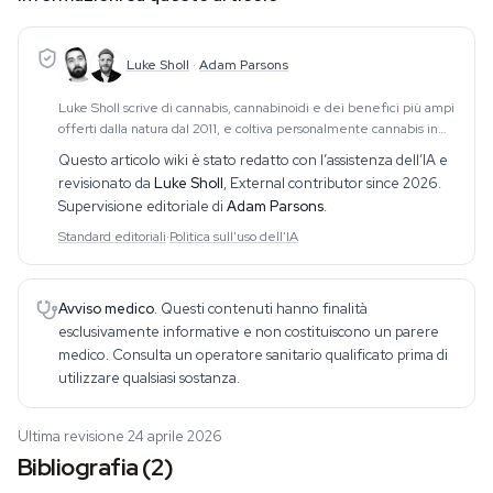
Luke Sholl
·
Adam Parsons
Luke Sholl scrive di cannabis, cannabinoidi e dei benefici più ampi
offerti dalla natura dal 2011, e coltiva personalmente cannabis in
grow tent domestiche da oltre un decennio. Questa esperienza
Questo articolo wiki è stato redatto con l’assistenza dell’IA e
diretta di coltivazione
revisionato da
Luke Sholl
,
External contributor since 2026
.
Supervisione editoriale di
Adam Parsons
.
Standard editoriali
·
Politica sull'uso dell'IA
Avviso medico.
Questi contenuti hanno finalità
esclusivamente informative e non costituiscono un parere
medico. Consulta un operatore sanitario qualificato prima di
utilizzare qualsiasi sostanza.
Ultima revisione 24 aprile 2026
Bibliografia (2)