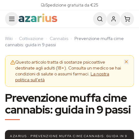
Skip to content
Spedizione gratuita da €25
Wiki
·
Coltivazione
·
Cannabis
·
Prevenzione muffa cime
cannabis: guida in 9 passi
Questo articolo tratta di sostanze psicoattive
destinate agli adulti (18+). Consulta un medico se hai
condizioni di salute o assumi farmaci.
La nostra
politica sull'età
Prevenzione muffa cime
cannabis: guida in 9 passi
AZARIUS · PREVENZIONE MUFFA CIME CANNABIS: GUIDA IN 9