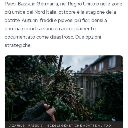
Paesi Bassi, in Germania, nel Regno Unito o nelle zone
più umide del Nord Italia, ottobre è la stagione della
botrite. Autunni freddi e piovosi più fiori densi a
dominanza indica sono un accoppiamento
documentato come disastroso. Due opzioni
strategiche:
AZARIUS · PASSO 5 — SCEGLI GENETICHE ADATTE AL TUO