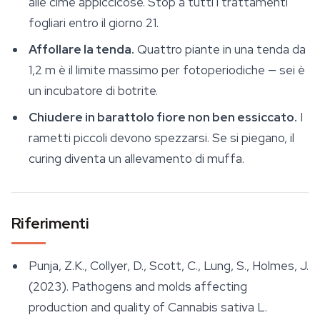
alle cime appiccicose. Stop a tutti i trattamenti
fogliari entro il giorno 21.
Affollare la tenda.
Quattro piante in una tenda da
1,2 m è il limite massimo per fotoperiodiche — sei è
un incubatore di botrite.
Chiudere in barattolo fiore non ben essiccato.
I
rametti piccoli devono spezzarsi. Se si piegano, il
curing diventa un allevamento di muffa.
Riferimenti
Punja, Z.K., Collyer, D., Scott, C., Lung, S., Holmes, J.
(2023). Pathogens and molds affecting
production and quality of
Cannabis sativa
L.