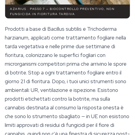
AZARIUS · PASSO 7 — BIOCONTROLLO PREVENTIVO, NON
FUNGICIDA IN FIORITURA TARDIVA
Prodotti a base di
Bacillus subtilis
e
Trichoderma
harzianum
, applicati come trattamento fogliare nella
tarda vegetativa e nelle prime due settimane di
fioritura, colonizzano le superfici fogliari con
microrganismi competitori prima che arrivino le spore
di botrite. Stop a ogni trattamento fogliare entro il
giorno 21 di fioritura. Dopo, i tuoi unici strumenti sono
ambientali: UR, ventilazione e ispezione. Esistono
prodotti etichettati contro la botrite, ma sulla
cannabis destinata al consumo la risposta onesta è
che sono lo strumento sbagliato — in UE non esistono
limiti approvati di residui di fungicidi per il fiore di
cannabis, quindi non c'è una finestra di
sicurezza
post-