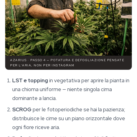
AZARIUS · PASSO 4 — POTATURA E DEFOGLIAZIONE PENSATE
PER L'ARIA, NON PER INSTAGRAM
LST e topping
in vegetativa per aprire la pianta in
una chioma uniforme — niente singola cima
dominante a lancia.
SCROG
per le fotoperiodiche se hai la pazienza;
distribuisce le cime su un piano orizzontale dove
ogni fiore riceve aria.