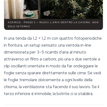
AZARIUS · PASSO 3 — MUOVI L'ARIA DENTRO LA CHIOMA, NON
SOLO INTORNO
In una tenda da 1,2 × 1,2 m con quattro fotoperiodiche
in fioritura, un setup sensato: una ventola in-line
dimensionata per 3–5 ricambi d'aria al minuto
attraverso un filtro a carboni, più una o due ventole a
clip oscillanti orientate in modo da far ondeggiare le
foglie senza sparare direttamente sulle cime. Se vedi
le foglie tremolare dolcemente a ogni livello della
chioma, la ventilazione sta facendo il suo lavoro. Se il
terzo inferiore è immobile, la botrite ci si stabilirà.