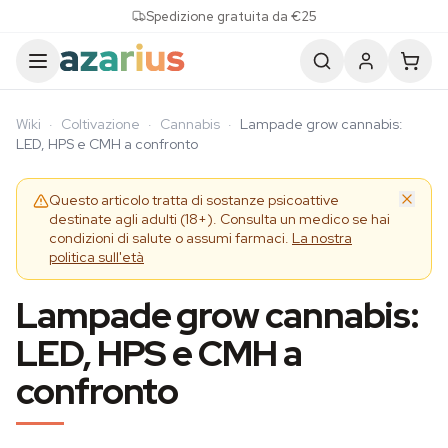
Skip to content
Spedizione gratuita da €25
Wiki
·
Coltivazione
·
Cannabis
·
Lampade grow cannabis:
LED, HPS e CMH a confronto
Questo articolo tratta di sostanze psicoattive
destinate agli adulti (18+). Consulta un medico se hai
condizioni di salute o assumi farmaci.
La nostra
politica sull'età
Lampade grow cannabis:
LED, HPS e CMH a
confronto