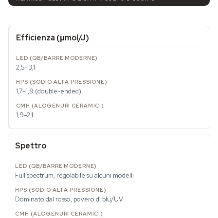
Efficienza (μmol/J)
2,5–3,1
1,7–1,9 (double-ended)
1,9–2,1
Spettro
Full spectrum, regolabile su alcuni modelli
Dominato dal rosso, povero di blu/UV