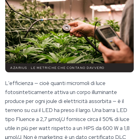
AZARIUS · LE METRICHE CHE CONTANO DAVVERO
L'efficienza — cioè quanti micromoli di luce
fotosinteticamente attiva un corpo illuminante
produce per ogni joule di elettricità assorbita — è il
terreno su cui il LED ha preso il largo. Una barra LED
tipo Fluence a 2,7 μmol/J fornisce circa il 50% di luce
utile in più per watt rispetto a un HPS da 600 W a 1,8
μmol/J. Non è marketing: è un dato certificato DLC