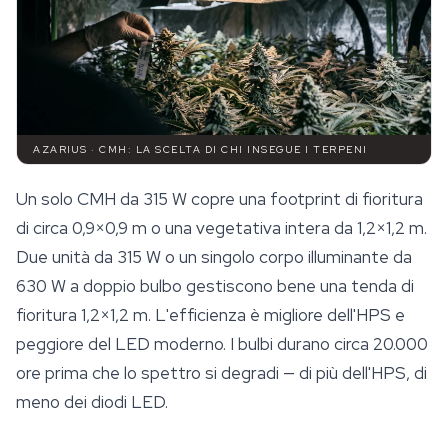
AZARIUS · CMH: LA SCELTA DI CHI INSEGUE I TERPENI
Un solo CMH da 315 W copre una footprint di fioritura
di circa 0,9×0,9 m o una vegetativa intera da 1,2×1,2 m.
Due unità da 315 W o un singolo corpo illuminante da
630 W a doppio bulbo gestiscono bene una tenda di
fioritura 1,2×1,2 m. L'efficienza è migliore dell'HPS e
peggiore del LED moderno. I bulbi durano circa 20.000
ore prima che lo spettro si degradi — di più dell'HPS, di
meno dei diodi LED.