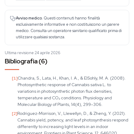
Avviso medico.
Questi contenuti hanno finalità
esclusivamente informative e non costituiscono un parere
medico. Consulta un operatore sanitario qualificato prima di
utilizzare qualsiasi sostanza.
Ultima revisione 24 aprile 2026
Bibliografia (6)
[
1
]
Chandra, S., Lata, H., Khan, I. A., & ElSohly, M. A. (2008).
Photosynthetic response of Cannabis sativa L. to
variations in photosynthetic photon flux densities,
temperature and CO₂ conditions. Physiology and
Molecular Biology of Plants, 14(4), 299–306.
[
2
]
Rodriguez-Morrison, V., Llewellyn, D., & Zheng, Y. (2021).
Cannabis yield, potency, and leaf photosynthesis respond
differently to increasing light levels in an indoor
environment. Frontiers in Plant Science, 12, 646020.