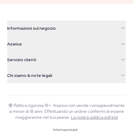
Informazioni sul negozio
Azarius
Azarius
Galvaniweg 11
5482 TN Schijndel
Semi di cannabis
Servizio clienti
Nederland
Funghi magici
Info spedizione
support@azarius.com
Smokeshop
Chi siamo & note legali
+31(0)204897914
Politica di reso
Smartshop
Chi è Azarius
Garanzia di qualità
Herbshop
Wiki
Contattaci
Growshop
Blog
🔞
Politica rigorosa 18+. Azarius non vende consapevolmente
FAQ
a minori di 18 anni. Effettuando un ordine confermi di essere
Musica
Informativa sulla privacy
maggiorenne nel tuo paese.
La nostra politica sull'età
Scrittori
Internazionale
Linee guida editoriali