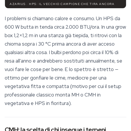
AZARIUS · HPS: IL VECCHIO CAMPIONE CHE TIRA ANCORA
I problemi si chiamano calore e consumo. Un HPS da
600 W butta in tenda circa 2.000 BTU/ora. In una grow
box 1,2×1,2 m in una stanza già tiepida, ti ritrovi con la
chioma sopra i 30 °C prima ancora di aver acceso
qualsiasi altra cosa. I bulbi perdono poi circa il 10% di
resa all'anno e andrebbero sostituiti annualmente, se
vuoi fare le cose per bene. E lo spettro è stretto —
ottimo per gonfiare le cime, mediocre per una
vegetativa fitta e compatta (motivo per cui il setup
professionale classico monta MH o CMH in
vegetativa e HPS in fioritura).
CMH: la scelta di chi insegue i terpeni