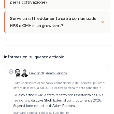
per la coltivazione?
Serve un raffreddamento extra con lampade
HPS o CMH in un grow tent?
Informazioni su questo articolo
Luke Sholl
·
Adam Parsons
Luke Sholl scrive di cannabis, cannabinoidi e dei benefici più ampi
offerti dalla natura dal 2011, e coltiva personalmente cannabis in
grow tent domestiche da oltre un decennio. Questa esperienza
Questo articolo wiki è stato redatto con l’assistenza dell’IA e
diretta di coltivazione
revisionato da
Luke Sholl
,
External contributor since 2026
.
Supervisione editoriale di
Adam Parsons
.
Standard editoriali
·
Politica sull'uso dell'IA