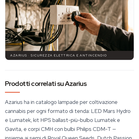
AZARIUS · SICUREZZA ELETTRICA E ANTINCENDIO
Prodotti correlati su Azarius
Azarius ha in catalogo lampade per coltivazione
cannabis per ogni formato di tenda: LED Mars Hydro
e Lumatek, kit HPS ballast-più-bulbo Lumatek e
Gavita, e corpi CMH con bulbi Philips CDM-T —
insieme ai semi di
Royal Queen Seeds
, Dutch Passion,