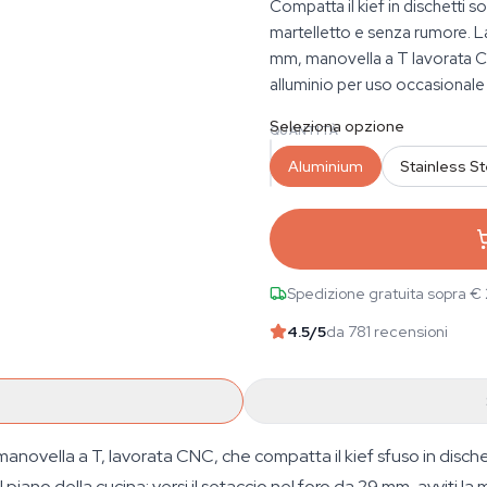
Compatta il kief in dischetti s
martelletto e senza rumore. L
mm, manovella a T lavorata CN
alluminio per uso occasionale 
Seleziona opzione
QUANTITÀ
Aluminium
Stainless St
Spedizione gratuita sopra €
4.5
/5
da 781 recensioni
anovella a T, lavorata CNC, che compatta il kief sfuso in dischet
iano della cucina: versi il setaccio nel foro da 29 mm, avviti la m