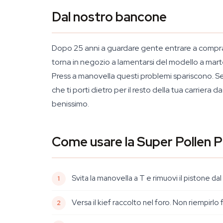
Dal nostro bancone
Dopo 25 anni a guardare gente entrare a comprare 
torna in negozio a lamentarsi del modello a martell
Press a manovella questi problemi spariscono. Se è
che ti porti dietro per il resto della tua carriera
benissimo.
Come usare la Super Pollen P
Svita la manovella a T e rimuovi il pistone dal
Versa il kief raccolto nel foro. Non riempirlo 