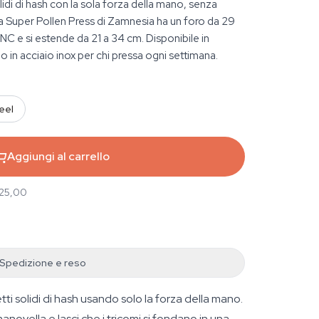
olidi di hash con la sola forza della mano, senza
a Super Pollen Press di Zamnesia ha un foro da 29
C e si estende da 21 a 34 cm. Disponibile in
o in acciaio inox per chi pressa ogni settimana.
eel
Aggiungi al carrello
 25,00
Spedizione e reso
ti solidi di hash usando solo la forza della mano.
anovella e lasci che i tricomi si fondano in una