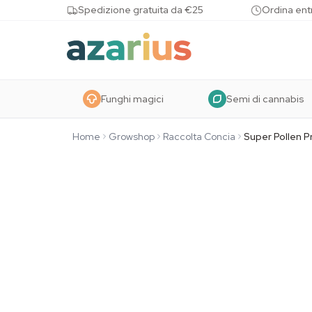
Skip to content
Spedizione gratuita da €25
Ordina entr
Funghi magici
Semi di cannabis
Home
Growshop
Raccolta Concia
Super Pollen P