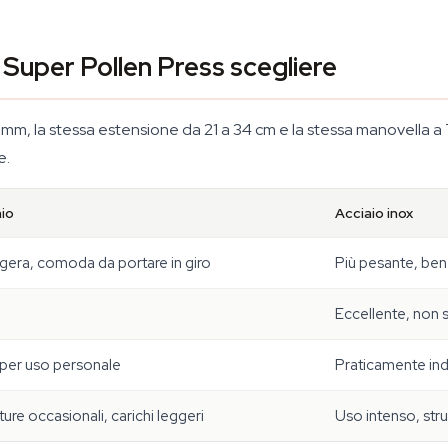
e Super Pollen Press scegliere
 mm, la stessa estensione da 21 a 34 cm e la stessa manovella a 
e.
nio
Acciaio inox
ggera, comoda da portare in giro
Più pesante, ben
Eccellente, non s
 per uso personale
Praticamente indi
ure occasionali, carichi leggeri
Uso intenso, str