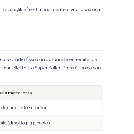
ti il raccoglikief settimanalmente e vuoi qualcosa
o cilindro fisso con bulloni alle estremità, da
 a martelletto. La Super Pollen Press è l'unica con
se a martelletto
 di martelletto sui bulloni
bile (di solito più piccolo)