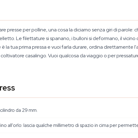
presse per polline, una cosa la diciamo senza giri di parole: ch
etto. Le filettature si spanano, i bulloni si deformano, il vicino 
 la tua prima pressa e vuoi farla durare, ordina direttamente l'ac
 da coltivatore casalingo. Vuoi qualcosa da viaggio o per pressatur
ress
 cilindro da 29 mm.
fino all'orlo: lascia qualche millimetro di spazio in cima per permett