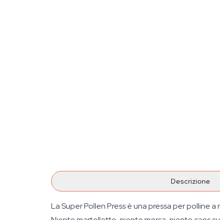
Descrizione
La Super Pollen Press è una pressa per polline a m
Niente martelletto, niente morsa, niente caos sul p