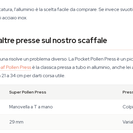
tatura, l'alluminio è la scelta facile da comprare. Se invece svuo
 acciaio inox.
altre presse sul nostro scaffale
a risolve un problema diverso. La Pocket Pollen Press è un piccol
af Pollen Press
è la classica pressa a tubo in alluminio, anche lei
1 a 34 cm per darti corsa utile.
Super Pollen Press
Pres
Manovella a T a mano
Colpi
29 mm
Varia