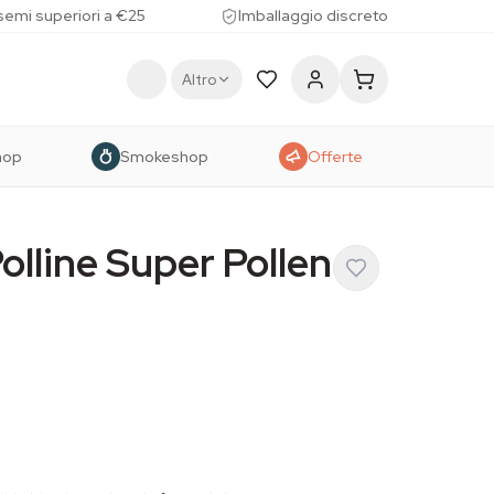
 semi superiori a €25
Imballaggio discreto
Altro
hop
Smokeshop
Offerte
olline Super Pollen