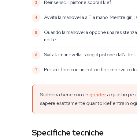
Reinserisci il pistone sopra il kief.
Avvita la manovella a T a mano. Mentre giri, l
Quando la manovella oppone una resistenza deci
notte.
Svita la manovella, spingi il pistone dall'altro l
Pulisci il foro con un cotton fioc imbevuto di al
Si abbina bene con un
grinder
a quattro pezzi
sapere esattamente quanto kief entra in ogn
Specifiche tecniche