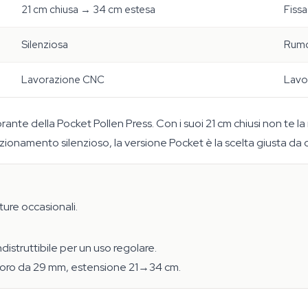
21 cm chiusa → 34 cm estesa
Fissa
Silenziosa
Rumor
Lavorazione CNC
Lavo
ante della Pocket Pollen Press. Con i suoi 21 cm chiusi non te la m
nzionamento silenzioso, la versione Pocket è la scelta giusta da 
ure occasionali.
distruttibile per un uso regolare.
 foro da 29 mm, estensione 21→34 cm.