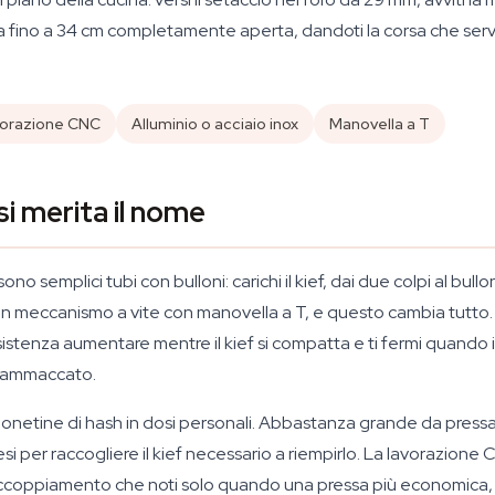
 fino a 34 cm completamente aperta, dandoti la corsa che serve 
orazione CNC
Alluminio o acciaio inox
Manovella a T
si merita il nome
no semplici tubi con bulloni: carichi il kief, dai due colpi al bull
n un meccanismo a vite con manovella a T, e questo cambia tutto
stenza aumentare mentre il kief si compatta e ti fermi quando il
a ammaccato.
monetine di hash in dosi personali. Abbastanza grande da pressar
 per raccogliere il kief necessario a riempirlo. La lavorazione 
accoppiamento che noti solo quando una pressa più economica, dop