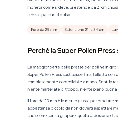
moneta come si deve. Si estende da 21 cm chiusa
senza spaccarti il polso.
Foro da 29 mm
Estensione 21 → 34 cm
Lav
Perché la Super Pollen Press 
La maggior parte delle presse per polline in giro so
Super Pollen Press sostituisce il martelletto co
completamente controllabile a mano. Senti la resi
niente martellate di troppo, niente piano cucin
Il foro da 29 mm è la misura giusta per produrre 
abbastanza piccolo da non doverti aspettare mesi
che scorre senza grippare: quella precisione di 