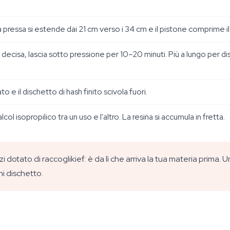
a pressa si estende dai 21 cm verso i 34 cm e il pistone comprime il
sa, lascia sotto pressione per 10–20 minuti. Più a lungo per dischet
ato e il dischetto di hash finito scivola fuori.
col isopropilico tra un uso e l'altro. La resina si accumula in fretta.
 dotato di raccoglikief: è da lì che arriva la tua materia prima. Un
i dischetto.