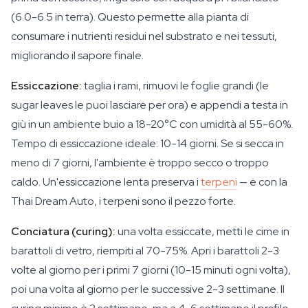
(6.0-6.5 in terra). Questo permette alla pianta di
consumare i nutrienti residui nel substrato e nei tessuti,
migliorando il sapore finale.
Essiccazione:
taglia i rami, rimuovi le foglie grandi (le
sugar leaves le puoi lasciare per ora) e appendi a testa in
giù in un ambiente buio a 18-20°C con umidità al 55-60%.
Tempo di essiccazione ideale: 10-14 giorni. Se si secca in
meno di 7 giorni, l'ambiente è troppo secco o troppo
caldo. Un'essiccazione lenta preserva i
terpeni
— e con la
Thai Dream Auto, i terpeni sono il pezzo forte.
Conciatura (curing):
una volta essiccate, metti le cime in
barattoli di vetro, riempiti al 70-75%. Apri i barattoli 2-3
volte al giorno per i primi 7 giorni (10-15 minuti ogni volta),
poi una volta al giorno per le successive 2-3 settimane. Il