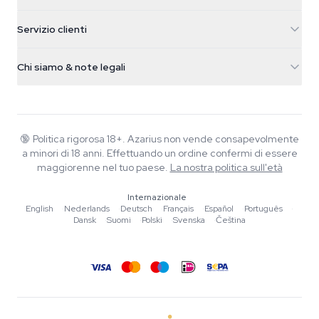
5482 TN Schijndel
Semi di cannabis
Servizio clienti
Nederland
Funghi magici
Info spedizione
support@azarius.com
Smokeshop
Chi siamo & note legali
+31(0)204897914
Politica di reso
Smartshop
Chi è Azarius
Garanzia di qualità
Herbshop
Wiki
Contattaci
Growshop
Blog
🔞
Politica rigorosa 18+. Azarius non vende consapevolmente
FAQ
a minori di 18 anni. Effettuando un ordine confermi di essere
Musica
Informativa sulla privacy
maggiorenne nel tuo paese.
La nostra politica sull'età
Scrittori
Internazionale
Linee guida editoriali
English
·
Nederlands
·
Deutsch
·
Français
·
Español
·
Português
·
Dansk
·
Suomi
·
Polski
·
Svenska
·
Čeština
Strumenti e Calcolatori
Promozioni
Mappa del sito