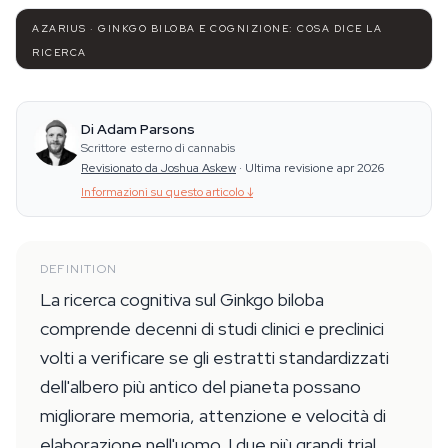
AZARIUS · GINKGO BILOBA E COGNIZIONE: COSA DICE LA
RICERCA
Di Adam Parsons
Scrittore esterno di cannabis
Revisionato da Joshua Askew
·
Ultima revisione apr 2026
Informazioni su questo articolo
↓
DEFINITION
La ricerca cognitiva sul Ginkgo biloba
comprende decenni di studi clinici e preclinici
volti a verificare se gli estratti standardizzati
dell'albero più antico del pianeta possano
migliorare memoria, attenzione e velocità di
elaborazione nell'uomo. I due più grandi trial