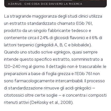
AZARIUS · CHE COSA DICE DAVVERO LA RICERCA
La stragrande maggioranza degli studi clinici utilizza
un estratto standardizzato chiamato EGb 761,
prodotto da un singolo fabbricante tedesco e
contenente circa il 24% di glicosidi flavonici e il 6% di
lattoni terpenici (ginkgolidi A, B, C e bilobalide).
Quando uno studio scrive «ginkgo», quasi sempre
intende questo specifico estratto, somministrato a
120–240 mg al giorno. Il dettaglio non è trascurabile: le
preparazioni a base di foglia grezza e l'EGb 761 non
sono farmacologicamente intercambiabili. Il processo
di standardizzazione rimuove gli acidi ginkgolici —
citotossici oltre certe soglie — e concentra i composti
ritenuti attivi (DeKosky et al., 2008).