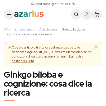
Skip to content
Spedizione gratuita da €25
Wiki
·
Etnobotanica
·
Adattogeni
·
Ginkgo biloba e
cognizione: cosa dice la ricerca
Questo articolo tratta di sostanze psicoattive
destinate agli adulti (18+). Consulta un medico se hai
condizioni di salute o assumi farmaci.
La nostra
politica sull'età
Ginkgo biloba e
cognizione: cosa dice la
ricerca