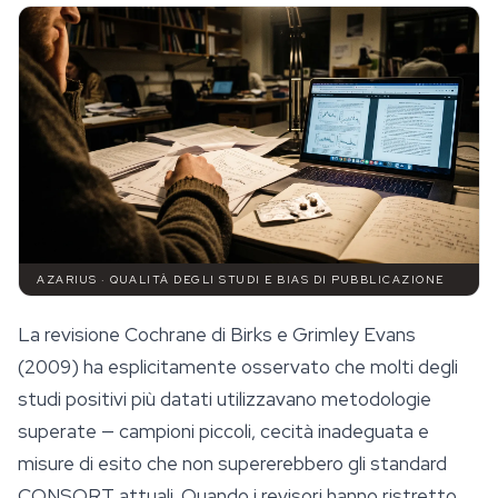
AZARIUS · QUALITÀ DEGLI STUDI E BIAS DI PUBBLICAZIONE
La revisione Cochrane di Birks e Grimley Evans
(2009) ha esplicitamente osservato che molti degli
studi positivi più datati utilizzavano metodologie
superate — campioni piccoli, cecità inadeguata e
misure di esito che non supererebbero gli standard
CONSORT attuali. Quando i revisori hanno ristretto