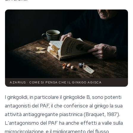
AZARIUS · COME SI PENSA CHE IL GINKGO AGISCA
I ginkgolidi, in particolare il ginkgolide B, sono potenti
antagonisti del PAF, il che conferisce al ginkgo la sua
attività antiaggregante piastrinica (Braquet, 1987).
L'antagonismo del PAF ha anche effetti a valle sulla
microcircolazione, e il miglioramento del flusso