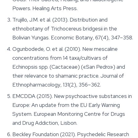
Powers
. Healing Arts Press.
Trujillo, J.M. et al. (2013). Distribution and
ethnobotany of
Trichocereus bridgesii
in the
Bolivian Yungas.
Economic Botany
, 67(4), 347–358.
Ogunbodede, O. et al. (2010). New mescaline
concentrations from 14 taxa/cultivars of
Echinopsis
spp. (Cactaceae) («San Pedro») and
their relevance to shamanic practice.
Journal of
Ethnopharmacology
, 131(2), 356–362.
EMCDDA (2015).
New psychoactive substances in
Europe: An update from the EU Early Warning
System
. European Monitoring Centre for Drugs
and Drug Addiction, Lisbon.
Beckley Foundation (2021).
Psychedelic Research