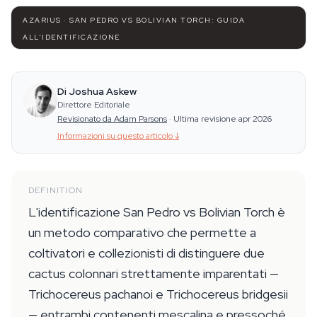
AZARIUS · SAN PEDRO VS BOLIVIAN TORCH: GUIDA
ALL'IDENTIFICAZIONE
Di Joshua Askew
Direttore Editoriale
Revisionato da Adam Parsons
·
Ultima revisione apr 2026
Informazioni su questo articolo
↓
DEFINITION
L'identificazione San Pedro vs Bolivian Torch è
un metodo comparativo che permette a
coltivatori e collezionisti di distinguere due
cactus colonnari strettamente imparentati —
Trichocereus pachanoi e Trichocereus bridgesii
— entrambi contenenti mescalina e pressoché