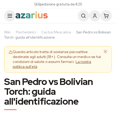
Skip to content
Spedizione gratuita da €25
Wiki
·
Psichedelici
·
Cactus Mescalina
·
San Pedro vs Bolivian
Torch: guida all'identificazione
Questo articolo tratta di sostanze psicoattive
destinate agli adulti (18+). Consulta un medico se hai
condizioni di salute o assumi farmaci.
La nostra
politica sull'età
San Pedro vs Bolivian
Torch: guida
all'identificazione