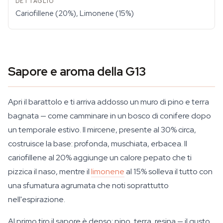
Cariofillene (20%), Limonene (15%)
Sapore e aroma della G13
Apri il barattolo e ti arriva addosso un muro di pino e terra
bagnata — come camminare in un bosco di conifere dopo
un temporale estivo. Il mircene, presente al 30% circa,
costruisce la base: profonda, muschiata, erbacea. Il
cariofillene al 20% aggiunge un calore pepato che ti
pizzica il naso, mentre il
limonene
al 15% solleva il tutto con
una sfumatura agrumata che noti soprattutto
nell'espirazione.
Al primo tiro il sapore è denso: pino, terra, resina — il gusto