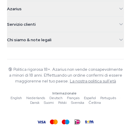
Azarius
Azarius
Galvaniweg 11
5482 TN Schijndel
Semi di cannabis
Servizio clienti
Nederland
Funghi magici
Info spedizione
support@azarius.com
Smokeshop
Chi siamo & note legali
+31(0)204897914
Politica di reso
Smartshop
Chi è Azarius
Garanzia di qualità
Herbshop
Wiki
Contattaci
Growshop
Blog
🔞
Politica rigorosa 18+. Azarius non vende consapevolmente
FAQ
a minori di 18 anni. Effettuando un ordine confermi di essere
Musica
Informativa sulla privacy
maggiorenne nel tuo paese.
La nostra politica sull'età
Scrittori
Internazionale
Linee guida editoriali
English
·
Nederlands
·
Deutsch
·
Français
·
Español
·
Português
·
Dansk
·
Suomi
·
Polski
·
Svenska
·
Čeština
Strumenti e Calcolatori
Promozioni
Mappa del sito