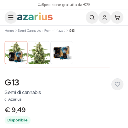
Skip to content
Spedizione gratuita da €25
Home
Semi Cannabis
Femminizzati
G13
G13
Semi di cannabis
di
Azarius
€ 9,49
Disponibile