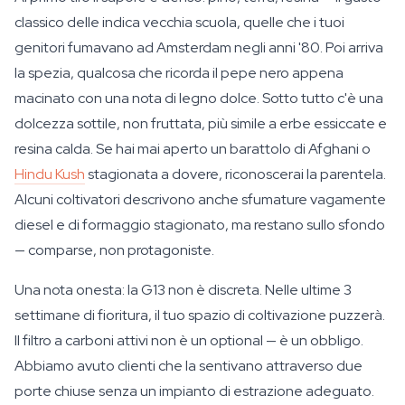
classico delle indica vecchia scuola, quelle che i tuoi
genitori fumavano ad Amsterdam negli anni '80. Poi arriva
la spezia, qualcosa che ricorda il pepe nero appena
macinato con una nota di legno dolce. Sotto tutto c'è una
dolcezza sottile, non fruttata, più simile a erbe essiccate e
resina calda. Se hai mai aperto un barattolo di Afghani o
Hindu Kush
stagionata a dovere, riconoscerai la parentela.
Alcuni coltivatori descrivono anche sfumature vagamente
diesel e di formaggio stagionato, ma restano sullo sfondo
— comparse, non protagoniste.
Una nota onesta: la G13 non è discreta. Nelle ultime 3
settimane di fioritura, il tuo spazio di coltivazione puzzerà.
Il filtro a carboni attivi non è un optional — è un obbligo.
Abbiamo avuto clienti che la sentivano attraverso due
porte chiuse senza un impianto di estrazione adeguato.