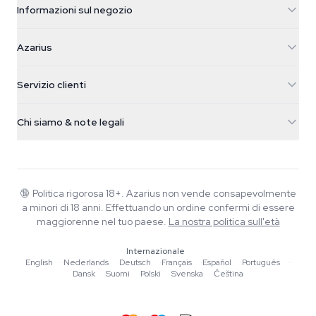
Informazioni sul negozio
Azarius
Azarius
Galvaniweg 11
5482 TN Schijndel
Semi di cannabis
Servizio clienti
Nederland
Funghi magici
Info spedizione
support@azarius.com
Smokeshop
Chi siamo & note legali
+31(0)204897914
Politica di reso
Smartshop
Chi è Azarius
Garanzia di qualità
Herbshop
Wiki
Contattaci
Growshop
Blog
🔞
Politica rigorosa 18+. Azarius non vende consapevolmente
FAQ
a minori di 18 anni. Effettuando un ordine confermi di essere
Musica
Informativa sulla privacy
maggiorenne nel tuo paese.
La nostra politica sull'età
Scrittori
Internazionale
Linee guida editoriali
English
·
Nederlands
·
Deutsch
·
Français
·
Español
·
Português
·
Dansk
·
Suomi
·
Polski
·
Svenska
·
Čeština
Strumenti e Calcolatori
Promozioni