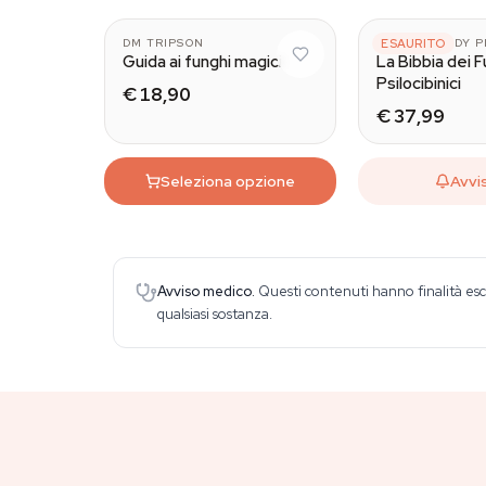
DM TRIPSON
GREEN CANDY P
ESAURITO
Guida ai funghi magici
La Bibbia dei F
Psilocibinici
€ 18,90
€ 37,99
Seleziona opzione
Avvi
Avviso medico.
Questi contenuti hanno finalità esc
qualsiasi sostanza.