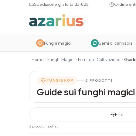
Skip to content
Spedizione gratuita da €25
Ordina entr
Funghi magici
Semi di cannabis
Home
Funghi Magici
Forniture Coltivazione
Guid
FUNGISHOP
3 PRODOTTI
Guide sui funghi magici
Filtri
3 prodotti mostrati