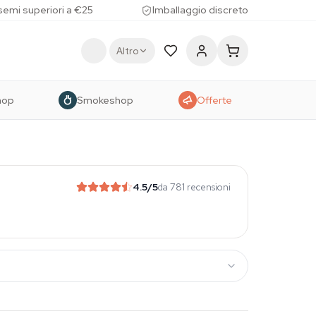
 semi superiori a €25
Imballaggio discreto
Altro
hop
Smokeshop
Offerte
4.5
/5
da 781 recensioni