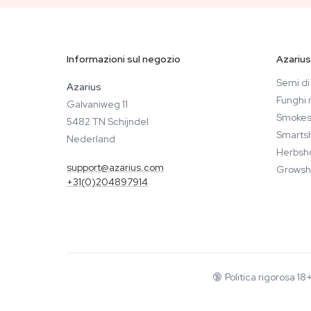
Informazioni sul negozio
Azarius
Semi di
Azarius
Funghi 
Galvaniweg 11
Smokes
5482 TN Schijndel
Smarts
Nederland
Herbsh
support@azarius.com
Growsh
+31(0)204897914
🔞
Politica rigorosa 1