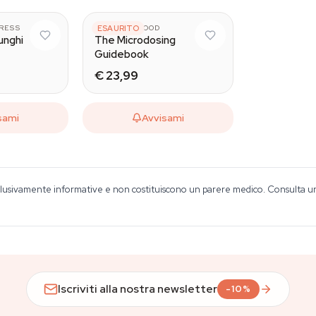
RESS
CJ SPOTSWOOD
ESAURITO
unghi
The Microdosing
Guidebook
€ 23,99
sami
Avvisami
lusivamente informative e non costituiscono un parere medico. Consulta un o
Iscriviti alla nostra newsletter
-10%