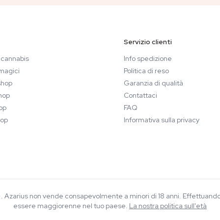
Servizio clienti
 cannabis
Info spedizione
magici
Politica di reso
hop
Garanzia di qualità
hop
Contattaci
op
FAQ
op
Informativa sulla privacy
8+. Azarius non vende consapevolmente a minori di 18 anni. Effettuand
essere maggiorenne nel tuo paese.
La nostra politica sull'età