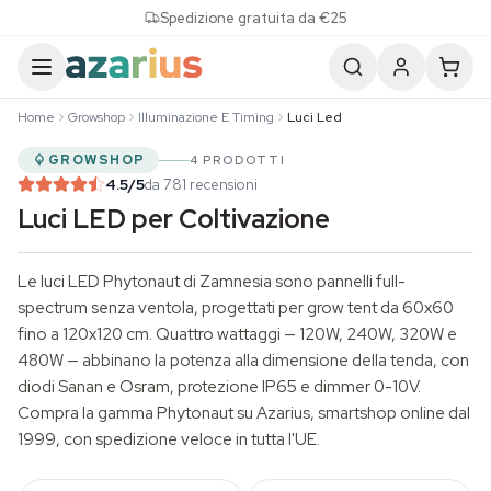
Skip to content
Spedizione gratuita da €25
Home
Growshop
Illuminazione E Timing
Luci Led
GROWSHOP
4 PRODOTTI
4.5
/5
da 781 recensioni
Luci LED per Coltivazione
Le luci LED Phytonaut di Zamnesia sono pannelli full-
spectrum senza ventola, progettati per grow tent da 60x60
fino a 120x120 cm. Quattro wattaggi — 120W, 240W, 320W e
480W — abbinano la potenza alla dimensione della tenda, con
diodi Sanan e Osram, protezione IP65 e dimmer 0-10V.
Compra la gamma Phytonaut su Azarius, smartshop online dal
1999, con spedizione veloce in tutta l'UE.