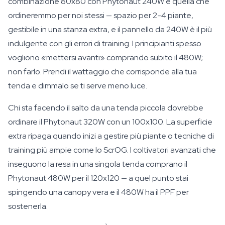
combinazione 80x80 con Phytonaut 240W è quella che
ordineremmo per noi stessi — spazio per 2-4 piante,
gestibile in una stanza extra, e il pannello da 240W è il più
indulgente con gli errori di training. I principianti spesso
vogliono «mettersi avanti» comprando subito il 480W;
non farlo. Prendi il wattaggio che corrisponde alla tua
tenda e dimmalo se ti serve meno luce.
Chi sta facendo il salto da una tenda piccola dovrebbe
ordinare il Phytonaut 320W con un 100x100. La superficie
extra ripaga quando inizi a gestire più piante o tecniche di
training più ampie come lo ScrOG. I coltivatori avanzati che
inseguono la resa in una singola tenda comprano il
Phytonaut 480W per il 120x120 — a quel punto stai
spingendo una canopy vera e il 480W ha il PPF per
sostenerla.