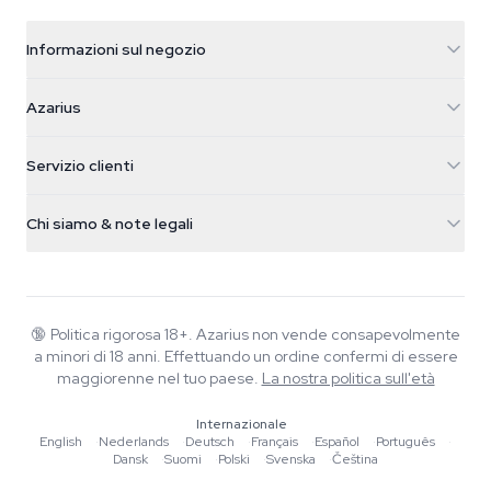
Informazioni sul negozio
Azarius
Azarius
Galvaniweg 11
5482 TN Schijndel
Semi di cannabis
Servizio clienti
Nederland
Funghi magici
Info spedizione
support@azarius.com
Smokeshop
Chi siamo & note legali
+31(0)204897914
Politica di reso
Smartshop
Chi è Azarius
Garanzia di qualità
Herbshop
Wiki
Contattaci
Growshop
Blog
🔞
Politica rigorosa 18+. Azarius non vende consapevolmente
FAQ
a minori di 18 anni. Effettuando un ordine confermi di essere
Musica
Informativa sulla privacy
maggiorenne nel tuo paese.
La nostra politica sull'età
Scrittori
Internazionale
Linee guida editoriali
English
·
Nederlands
·
Deutsch
·
Français
·
Español
·
Português
·
Dansk
·
Suomi
·
Polski
·
Svenska
·
Čeština
Strumenti e Calcolatori