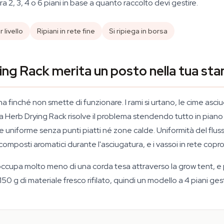
a 2, 3, 4 o 6 piani in base a quanto raccolto devi gestire.
 livello
Ripiani in rete fine
Si ripiega in borsa
ng Rack merita un posto nella tua sta
na finché non smette di funzionare. I rami si urtano, le cime asc
erb Drying Rack risolve il problema stendendo tutto in piano sui r
 uniforme senza punti piatti né zone calde. Uniformità del flusso
composti aromatici durante l'asciugatura, e i vassoi in rete cop
ccupa molto meno di una corda tesa attraverso la grow tent, e puoi 
50 g di materiale fresco rifilato, quindi un modello a 4 piani ges