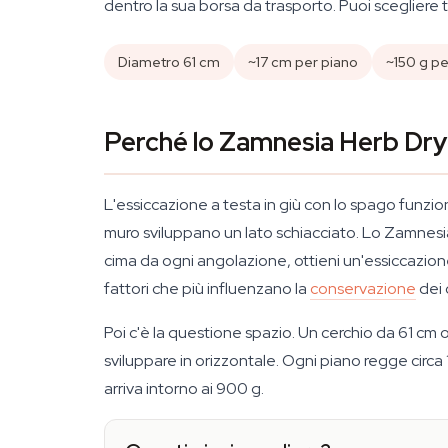
dentro la sua borsa da trasporto. Puoi scegliere tr
Diametro 61 cm
~17 cm per piano
~150 g per
Perché lo Zamnesia Herb Dryi
L'essiccazione a testa in giù con lo spago funzio
muro sviluppano un lato schiacciato. Lo Zamnesia H
cima da ogni angolazione, ottieni un'essiccazione
fattori che più influenzano la
conservazione
dei 
Poi c'è la questione spazio. Un cerchio da 61 cm o
sviluppare in orizzontale. Ogni piano regge circa 1
arriva intorno ai 900 g.