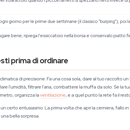
il barattolo quando i piccoli rametti si spezzano netti invece di pieg
i ogni giorno per le prime due settimane (il classico "burping"), poi 
ugare bene, ripiega l'essiccatoio nella borsa e conservalo piatto fi
sti prima di ordinare
limatica di precisione. Fa una cosa sola, dare al tuo raccolto un
are l'umidità, filtrare l'aria, combattere la muffa da solo. Se la 
rometro, organizza la
ventilazione
, e a quel punto la rete fa il rest
on un certo entusiasmo. La prima volta che apri la cerniera, fallo i
una bella sorpresa.