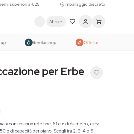
 semi superiori a €25
Imballaggio discreto
Altro
hop
Smokeshop
Offerte
ccazione per Erbe
ani con ripiani in rete fine: 61 cm di diametro, circa
~150 g di capacità per piano. Scegli tra 2, 3, 4 o 6