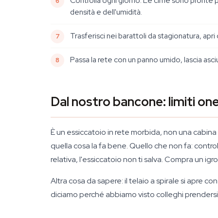
Controlla ogni giorno. Le cime sono pronte per 
densità e dell'umidità.
Trasferisci nei barattoli da stagionatura, apr
Passa la rete con un panno umido, lascia asci
Dal nostro bancone: limiti one
È un essiccatoio in rete morbida, non una cabina c
quella cosa la fa bene. Quello che non fa: controll
relativa, l'essiccatoio non ti salva. Compra un ig
Altra cosa da sapere: il telaio a spirale si apre c
diciamo perché abbiamo visto colleghi prendersi 