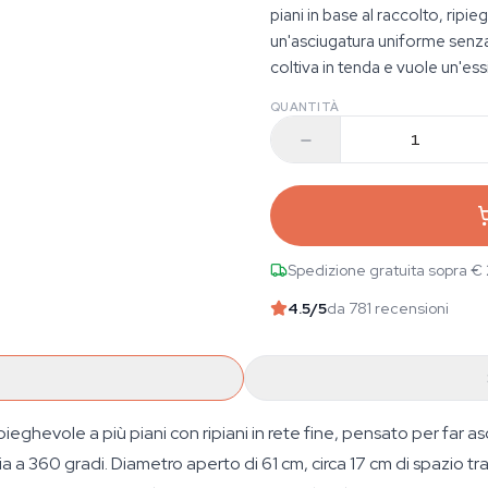
piani in base al raccolto, ripi
un'asciugatura uniforme senza 
coltiva in tenda e vuole un'ess
QUANTITÀ
Spedizione gratuita sopra €
4.5
/5
da 781 recensioni
ghevole a più piani con ripiani in rete fine, pensato per far asc
 360 gradi. Diametro aperto di 61 cm, circa 17 cm di spazio tra un 