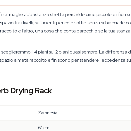
e fine: maglie abbastanza strette perché le cime piccole e i fior
pazio tra i livelli, sufficienti per cole soffici senza schiacciarle co
 raccolto e l'altro, una cosa che conta parecchio se la tua stanz
 sceglieremmo il 4 piani sul 2 piani quasi sempre. La differenza di
a spazio a metà raccolto e finiscono per stendere l'eccedenza su 
erb Drying Rack
Zamnesia
61 cm