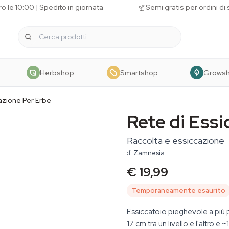
o le 10:00 | Spedito in giornata
Semi gratis per ordini di
Herbshop
Smartshop
Grows
azione Per Erbe
Rete di Essi
Raccolta e essiccazione
di
Zamnesia
€ 19,99
Temporaneamente esaurito
Essiccatoio pieghevole a più pi
17 cm tra un livello e l'altro e 