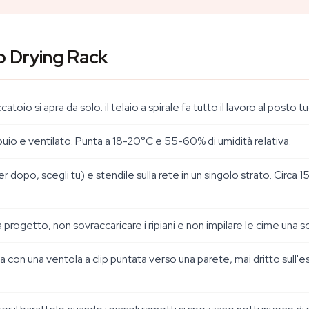
b Drying Rack
catoio si apra da solo: il telaio a spirale fa tutto il lavoro al posto tu
 buio e ventilato. Punta a 18-20°C e 55-60% di umidità relativa.
per dopo, scegli tu) e stendile sulla rete in un singolo strato. Circa 
a progetto, non sovraccaricare i ripiani e non impilare le cime una sop
 con una ventola a clip puntata verso una parete, mai dritto sull'ess