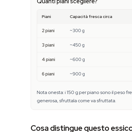
Quanti piani scegliere?
Piani
Capacità fresca circa
2 piani
~300 g
3 piani
~450 g
4 piani
~600 g
6 piani
~900 g
Nota onesta: i 150 g per piano sono il peso fres
generosa, sfruttala come va sfruttata.
Cosa distingue questo essicca