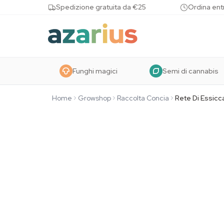
Skip to content
Spedizione gratuita da €25
Ordina entr
Funghi magici
Semi di cannabis
Home
Growshop
Raccolta Concia
Rete Di Essicc