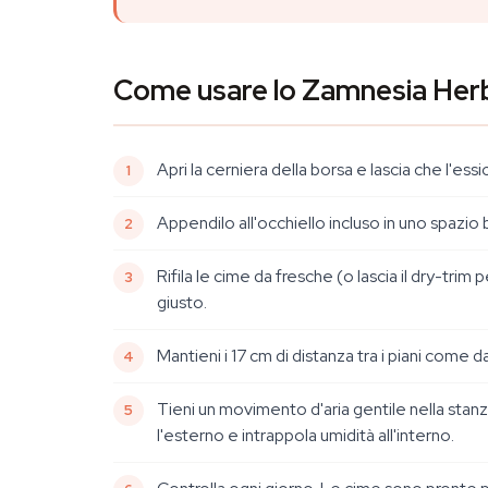
Come usare lo Zamnesia Her
Apri la cerniera della borsa e lascia che l'essic
Appendilo all'occhiello incluso in uno spazio
Rifila le cime da fresche (o lascia il dry-trim 
giusto.
Mantieni i 17 cm di distanza tra i piani come d
Tieni un movimento d'aria gentile nella stanza
l'esterno e intrappola umidità all'interno.