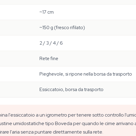
~17 cm
~150 g (fresco rifilato)
2 / 3 / 4 / 6
Rete fine
Pieghevole, si ripone nella borsa da trasporto
Essiccatoio, borsa da trasporto
ina l'essiccatoio a un igrometro per tenere sotto controllo l'umi
bustine umidostatiche tipo Boveda per quando le cime arrivano al
irare l'aria senza puntare direttamente sulla rete.