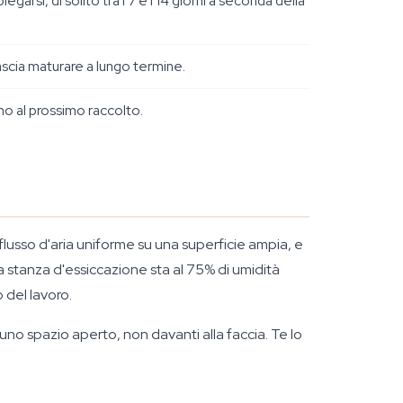
arsi, di solito tra i 7 e i 14 giorni a seconda della
lascia maturare a lungo termine.
no al prossimo raccolto.
 flusso d'aria uniforme su una superficie ampia, e
tua stanza d'essiccazione sta al 75% di umidità
o del lavoro.
n uno spazio aperto, non davanti alla faccia. Te lo