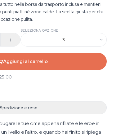
ega tutto nella borsa da trasporto inclusa e mantieni
punti piatti né zone calde. La scelta giusta per chi
iccazione pulita.
SELEZIONA OPZIONE
3
Aggiungi al carrello
 25,00
Spedizione e reso
iugare le tue cime appena rifilate e le erbe in
livello e l'altro, e quando hai finito si ripiega