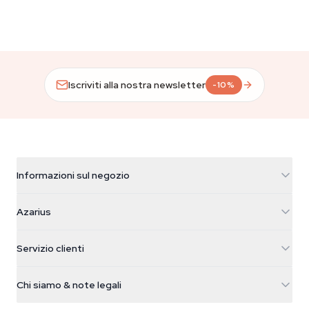
Iscriviti alla nostra newsletter
-10%
Informazioni sul negozio
Azarius
Azarius
Galvaniweg 11
5482 TN Schijndel
Semi di cannabis
Servizio clienti
Nederland
Funghi magici
Info spedizione
support@azarius.com
Smokeshop
Chi siamo & note legali
+31(0)204897914
Politica di reso
Smartshop