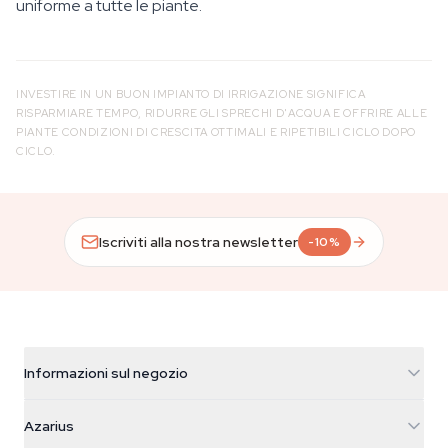
uniforme a tutte le piante.
INVESTIRE IN UN BUON IMPIANTO DI IRRIGAZIONE SIGNIFICA
RISPARMIARE TEMPO, RIDURRE GLI SPRECHI D'ACQUA E OFFRIRE ALLE
PIANTE CONDIZIONI DI CRESCITA OTTIMALI E RIPETIBILI CICLO DOPO
CICLO.
Iscriviti alla nostra newsletter
-10%
Informazioni sul negozio
Azarius
Azarius
Galvaniweg 11