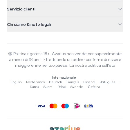
5482 TN Schijndel
Semi di cannabis
Servizio clienti
Nederland
Funghi magici
Info spedizione
support@azarius.com
Smokeshop
Chi siamo & note legali
+31(0)204897914
Politica di reso
Smartshop
Chi è Azarius
Garanzia di qualità
Herbshop
Wiki
Contattaci
Growshop
Blog
🔞
Politica rigorosa 18+. Azarius non vende consapevolmente
FAQ
a minori di 18 anni. Effettuando un ordine confermi di essere
Musica
Informativa sulla privacy
maggiorenne nel tuo paese.
La nostra politica sull'età
Scrittori
Internazionale
Linee guida editoriali
English
·
Nederlands
·
Deutsch
·
Français
·
Español
·
Português
·
Dansk
·
Suomi
·
Polski
·
Svenska
·
Čeština
Strumenti e Calcolatori
Promozioni
Mappa del sito