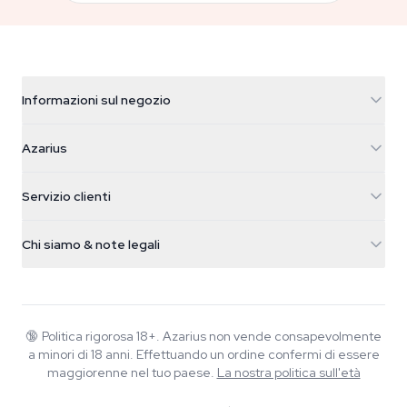
Informazioni sul negozio
Azarius
Azarius
Galvaniweg 11
5482 TN Schijndel
Semi di cannabis
Servizio clienti
Nederland
Funghi magici
Info spedizione
support@azarius.com
Smokeshop
Chi siamo & note legali
+31(0)204897914
Politica di reso
Smartshop
Chi è Azarius
Garanzia di qualità
Herbshop
Wiki
Contattaci
Growshop
Blog
🔞
Politica rigorosa 18+. Azarius non vende consapevolmente
FAQ
a minori di 18 anni. Effettuando un ordine confermi di essere
Scrittori
Informativa sulla privacy
maggiorenne nel tuo paese.
La nostra politica sull'età
Linee guida editoriali