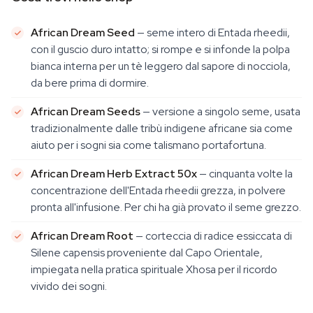
African Dream Seed
— seme intero di
Entada rheedii
,
con il guscio duro intatto; si rompe e si infonde la polpa
bianca interna per un tè leggero dal sapore di nocciola,
da bere prima di dormire.
African Dream Seeds
— versione a singolo seme, usata
tradizionalmente dalle tribù indigene africane sia come
aiuto per i sogni sia come talismano portafortuna.
African Dream Herb Extract 50x
— cinquanta volte la
concentrazione dell'
Entada rheedii
grezza, in polvere
pronta all'infusione. Per chi ha già provato il seme grezzo.
African Dream Root
— corteccia di radice essiccata di
Silene capensis
proveniente dal Capo Orientale,
impiegata nella pratica spirituale Xhosa per il ricordo
vivido dei sogni.