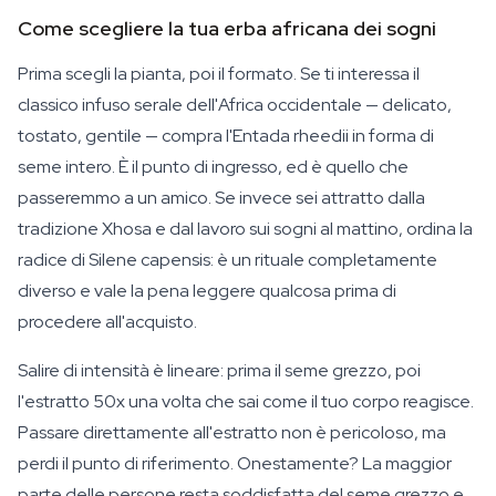
Come scegliere la tua erba africana dei sogni
Prima scegli la pianta, poi il formato. Se ti interessa il
classico infuso serale dell'Africa occidentale — delicato,
tostato, gentile — compra l'
Entada rheedii
in forma di
seme intero. È il punto di ingresso, ed è quello che
passeremmo a un amico. Se invece sei attratto dalla
tradizione Xhosa e dal lavoro sui sogni al mattino, ordina la
radice di Silene capensis: è un rituale completamente
diverso e vale la pena leggere qualcosa prima di
procedere all'acquisto.
Salire di intensità è lineare: prima il seme grezzo, poi
l'estratto 50x una volta che sai come il tuo corpo reagisce.
Passare direttamente all'estratto non è pericoloso, ma
perdi il punto di riferimento. Onestamente? La maggior
parte delle persone resta soddisfatta del seme grezzo e