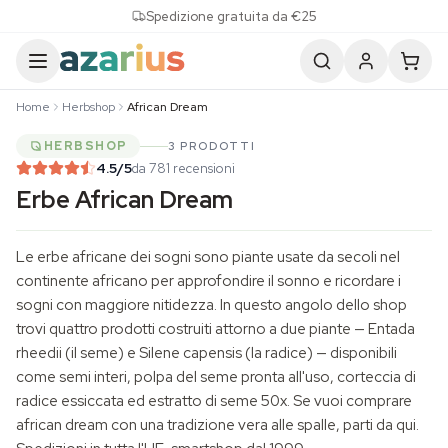
Skip to content
Spedizione gratuita da €25
Home
Herbshop
African Dream
HERBSHOP
3 PRODOTTI
4.5
/5
da 781 recensioni
Erbe African Dream
Le erbe africane dei sogni sono piante usate da secoli nel
continente africano per approfondire il
sonno
e ricordare i
sogni con maggiore nitidezza. In questo angolo dello shop
trovi quattro prodotti costruiti attorno a due piante —
Entada
rheedii
(il seme) e
Silene capensis
(la radice) — disponibili
come semi interi, polpa del seme pronta all'uso, corteccia di
radice essiccata ed estratto di seme 50x. Se vuoi comprare
african dream con una tradizione vera alle spalle, parti da qui.