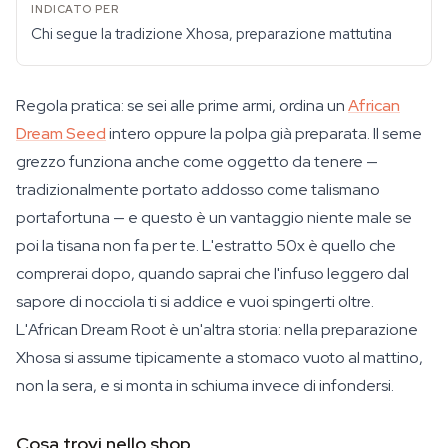
Chi segue la tradizione Xhosa, preparazione mattutina
Regola pratica: se sei alle prime armi, ordina un
African
Dream Seed
intero oppure la polpa già preparata. Il seme
grezzo funziona anche come oggetto da tenere —
tradizionalmente portato addosso come talismano
portafortuna — e questo è un vantaggio niente male se
poi la tisana non fa per te. L'estratto 50x è quello che
comprerai dopo, quando saprai che l'infuso leggero dal
sapore di nocciola ti si addice e vuoi spingerti oltre.
L'African Dream Root è un'altra storia: nella preparazione
Xhosa si assume tipicamente a stomaco vuoto al mattino,
non la sera, e si monta in schiuma invece di infondersi.
Cosa trovi nello shop