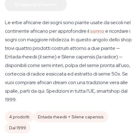
Aggiungi al carrello
Le erbe africane dei sogni sono piante usate da secoli nel
continente africano per approfondire il
sonno
e ricordare i
sogni con maggiore nitidezza. In questo angolo dello shop
trovi quattro prodotti costruiti attorno a due piante —
Entada rheedii
(il seme) e
Silene capensis
(la radice) —
disponibili come semi interi, polpa del seme pronta all'uso,
corteccia di radice essiccata ed estratto di seme 50x. Se
vuoi comprare african dream con una tradizione vera alle
spalle, parti da qui. Spedizioni in tutta l'UE, smartshop dal
1999.
4 prodotti
Entada rheedii + Silene capensis
Dal 1999