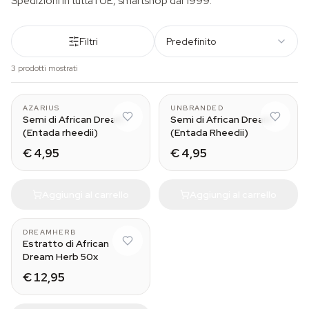
Spedizioni in tutta l'UE, smartshop dal 1999.
Filtri
Predefinito
3 prodotti mostrati
AZARIUS
UNBRANDED
Semi di African Dream
Semi di African Dream
(Entada rheedii)
(Entada Rheedii)
€ 4,95
€ 4,95
Aggiungi al carrello
Aggiungi al carrello
DREAMHERB
Estratto di African
Dream Herb 50x
€ 12,95