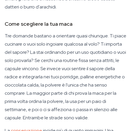
datteri o burro d'arachidi.
Come scegliere la tua maca
Tre domande bastano a orientare quasi chiunque. Ti piace
cucinare o vuoi solo ingoiare qualcosa al volo? Ti importa
del sapore? La stai ordinando per un uso quotidiano o vuoi
solo provarla? Se cerchi una routine fissa senza attriti, le
capsule vincono. Se invece vuoi sentire il sapore della
radice e integrarla nei tuoi porridge, palline energetiche o
cioccolata calda, la polvere è l'unica che ha senso
comprare. La maggior parte di chi prova la maca per la
prima volta ordina la polvere, la usa per un paio di
settimane, e poi o ci si affeziona o passa in silenzio alle
capsule. Entrambe le strade sono valide.
La
conservazione
incide più di quanto immagini. Una