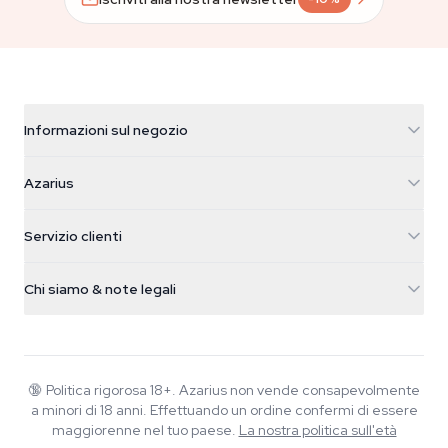
Informazioni sul negozio
Azarius
Azarius
Galvaniweg 11
5482 TN Schijndel
Semi di cannabis
Servizio clienti
Nederland
Funghi magici
Info spedizione
support@azarius.com
Smokeshop
Chi siamo & note legali
+31(0)204897914
Politica di reso
Smartshop
Chi è Azarius
Garanzia di qualità
Herbshop
Wiki
Contattaci
Growshop
Blog
🔞
Politica rigorosa 18+. Azarius non vende consapevolmente
FAQ
a minori di 18 anni. Effettuando un ordine confermi di essere
Musica
Informativa sulla privacy
maggiorenne nel tuo paese.
La nostra politica sull'età