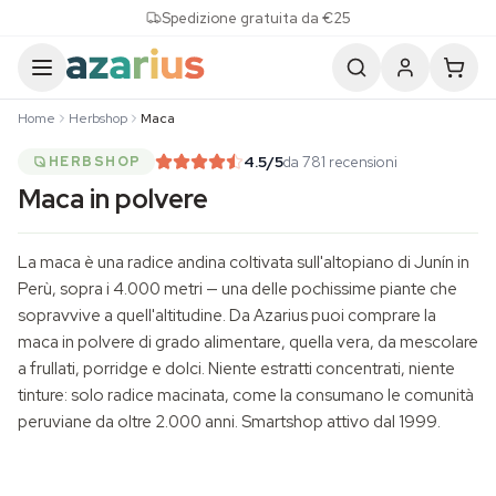
Skip to content
Spedizione gratuita da €25
Home
Herbshop
Maca
4.5
/5
da 781 recensioni
HERBSHOP
Maca in polvere
La maca è una radice andina coltivata sull'altopiano di Junín in
Perù, sopra i 4.000 metri — una delle pochissime piante che
sopravvive a quell'altitudine. Da Azarius puoi comprare la
maca in polvere di grado alimentare, quella vera, da mescolare
a frullati, porridge e dolci. Niente estratti concentrati, niente
tinture: solo radice macinata, come la consumano le comunità
peruviane da oltre 2.000 anni.
Smartshop
attivo dal 1999.