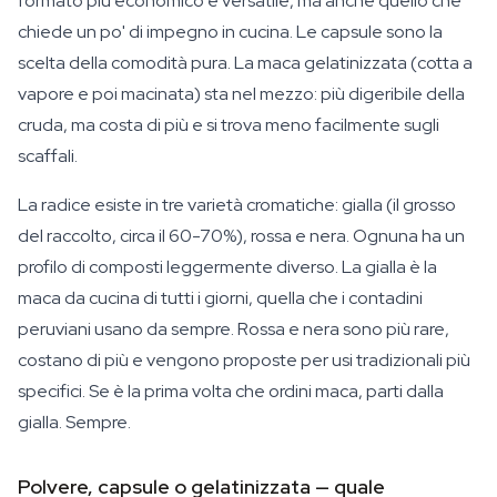
formato più economico e versatile, ma anche quello che
chiede un po' di impegno in cucina. Le capsule sono la
scelta della comodità pura. La maca gelatinizzata (cotta a
vapore e poi macinata) sta nel mezzo: più digeribile della
cruda, ma costa di più e si trova meno facilmente sugli
scaffali.
La radice esiste in tre varietà cromatiche: gialla (il grosso
del raccolto, circa il 60-70%), rossa e nera. Ognuna ha un
profilo di composti leggermente diverso. La gialla è la
maca da cucina di tutti i giorni, quella che i contadini
peruviani usano da sempre. Rossa e nera sono più rare,
costano di più e vengono proposte per usi tradizionali più
specifici. Se è la prima volta che ordini maca, parti dalla
gialla. Sempre.
Polvere, capsule o gelatinizzata — quale