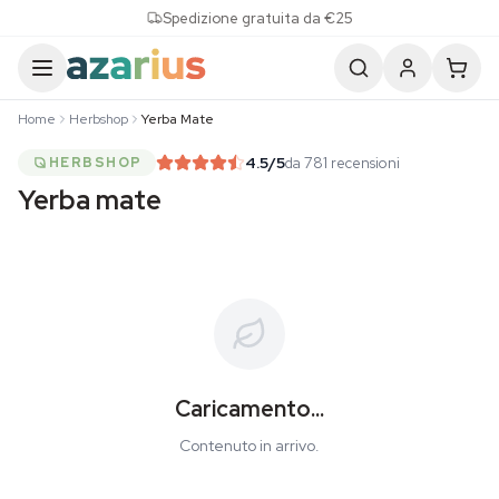
Skip to content
Spedizione gratuita da €25
Home
Herbshop
Yerba Mate
4.5
/5
da 781 recensioni
HERBSHOP
Yerba mate
Caricamento...
Contenuto in arrivo.