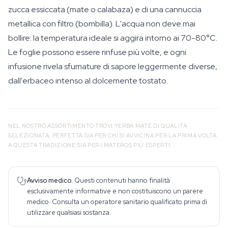
zucca essiccata (
mate
o
calabaza
) e di una cannuccia
metallica con filtro (
bombilla
). L'acqua non deve mai
bollire: la temperatura ideale si aggira intorno ai 70-80°C.
Le foglie possono essere rinfuse più volte, e ogni
infusione rivela sfumature di sapore leggermente diverse,
dall'erbaceo intenso al dolcemente tostato.
NEL NOSTRO ASSORTIMENTO TROVI YERBA MATE DI QUALITÀ
SELEZIONATA, PERFETTA SIA PER CHI SI AVVICINA PER LA PRIMA VOLTA
A QUESTA TRADIZIONE SIA PER I
MATEROS
PIÙ ESPERTI.
Avviso medico.
Questi contenuti hanno finalità
esclusivamente informative e non costituiscono un parere
medico. Consulta un operatore sanitario qualificato prima di
utilizzare qualsiasi sostanza.